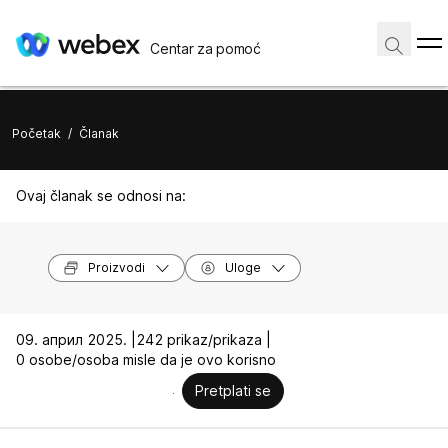
Centar za pomoć
Početak
/
Članak
Ovaj članak se odnosi na:
Proizvodi
Uloge
09. април 2025. |
242 prikaz/prikaza |
0 osobe/osoba misle da je ovo korisno
Pretplati se