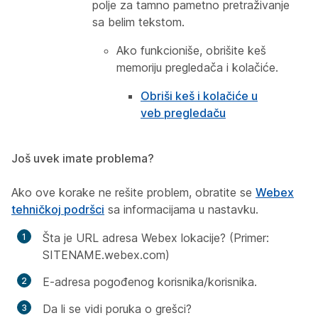
polje za tamno pametno pretraživanje
sa belim tekstom.
Ako funkcioniše, obrišite keš
memoriju pregledača i kolačiće.
Obriši keš i kolačiće u
veb pregledaču
Još uvek imate problema?
Ako ove korake ne rešite problem, obratite se
Webex
tehničkoj podršci
sa informacijama u nastavku.
Šta je URL adresa Webex lokacije? (Primer:
SITENAME.webex.com)
E-adresa pogođenog korisnika/korisnika.
Da li se vidi poruka o grešci?