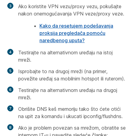
Ako koristite VPN vezu/proxy vezu, pokušajte
nakon onemogućavanja VPN veze/proxy veze.
Kako da resetujem podešavanja
proksija pregledača pomoću
naredbenog uputa?
Testirajte na alternativnom uređaju na istoj
mreži.
Isprobajte to na drugoj mreži (na primer,
povežite uređaj sa mobilnim hotspot ili ruterom).
Testirajte na alternativnom uređaju na drugoj
mreži.
Obrišite DNS keš memoriju tako što ćete otići
na upit za komandu i ukucati
ipconfig/flushdns.
Ako je problem povezan sa mrežom, obratite se
internom IT-u i navedite sledeće članke: