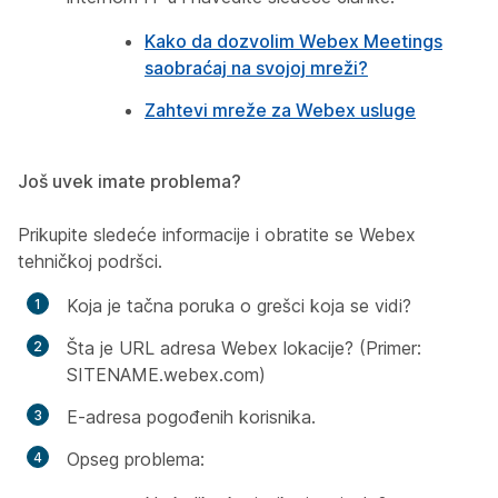
Kako da dozvolim Webex Meetings
saobraćaj na svojoj mreži?
Zahtevi mreže za Webex usluge
Još uvek imate problema?
Prikupite sledeće informacije i obratite se Webex
tehničkoj podršci.
Koja je tačna poruka o grešci koja se vidi?
Šta je URL adresa Webex lokacije? (Primer:
SITENAME.webex.com)
E-adresa pogođenih korisnika.
Opseg problema: