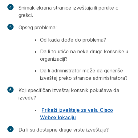
Snimak ekrana stranice izveštaja ili poruke o
grešci.
Opseg problema:
Od kada dođe do problema?
Da li to utiče na neke druge korisnike u
organizaciji?
Da li administrator može da generiše
izveštaj preko stranice administratora?
Koji specifičan izveštaj korisnik pokušava da
izvede?
Prikaži izveštaje za vašu Cisco
Webex lokaciju
Da li su dostupne druge vrste izveštaja?