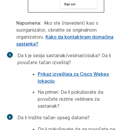
Napomena:
Ako ste (navedeni) kao s
suorganizator, obratite se originalnom
organizatoru.
Kako da kontaktiram domaćina
sastanka?
Da li je sesija sastanak/vebinar/obuka? Da li
povučete tačan izveštaj?
Prikaz izveštaja za Cisco Webex
lokaciju
Na primer: Da li pokušavate da
povučete rezime vebinara za
sastanak
?
Da li tražite tačan opseg datuma?
Da li pokušavate da ga povučete na