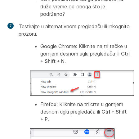
duže vreme od onoga što je
podržano?
Testirajte u alternativnom pregledaču ili inkognito
prozoru.
Google Chrome:
Kliknite na tri tačke u
gornjem desnom uglu pregledača ili
Ctrl
+ Shift + N.
Firefox:
Kliknite na tri crte u gornjem
desnom uglu pregledača ili
Ctrl + Shift
+ P.