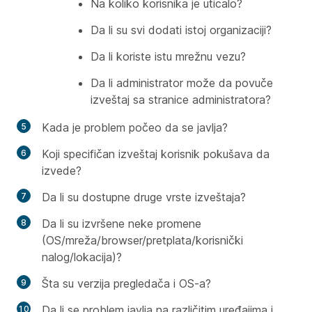
Na koliko korisnika je uticalo?
Da li su svi dodati istoj organizaciji?
Da li koriste istu mrežnu vezu?
Da li administrator može da povuče
izveštaj sa stranice administratora?
Kada je problem počeo da se javlja?
Koji specifičan izveštaj korisnik pokušava da
izvede?
Da li su dostupne druge vrste izveštaja?
Da li su izvršene neke promene
(OS/mreža/browser/pretplata/korisnički
nalog/lokacija)?
Šta su verzija pregledača i OS-a?
Da li se problem javlja na različitim uređajima i