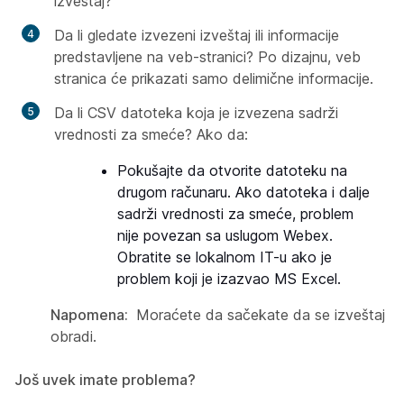
izveštaj?
Da li gledate izvezeni izveštaj ili informacije
predstavljene na veb-stranici? Po dizajnu, veb
stranica će prikazati samo delimične informacije.
Da li CSV datoteka koja je izvezena sadrži
vrednosti za smeće? Ako da:
Pokušajte da otvorite datoteku na
drugom računaru. Ako datoteka i dalje
sadrži vrednosti za smeće, problem
nije povezan sa uslugom Webex.
Obratite se lokalnom IT-u ako je
problem koji je izazvao MS Excel.
Napomena:
Moraćete da sačekate da se izveštaj
obradi.
Još uvek imate problema?