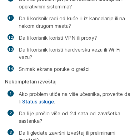
operativnim sistemima?
Da li korisnik radi od kuće ili iz kancelarije ili na
nekom drugom mestu?
Da li korisnik koristi VPN ili proxy?
Da li korisnik koristi hardversku vezu ili Wi-Fi
vezu?
Snimak ekrana poruke o grešci.
Nekompletan izveštaj
Ako problem utiče na više učesnika, proverite da
li
Status usluge
.
Da li je prošlo više od 24 sata od završetka
sastanka?
Da li gledate završni izveštaj ili preliminarni