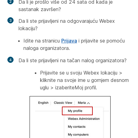
Da li je prošlo više od 24 sata od kada je
sastanak završen?
Da li ste prijavljeni na odgovarajuću Webex
lokaciju?
Idite na stranicu
Prijava
i prijavite se pomoću
naloga organizatora.
Da li ste prijavljeni na tačan nalog organizatora?
Prijavite se u svoju Webex lokaciju >
kliknite na svoje ime u gornjem desnom
uglu > izaberiteMoj profil.