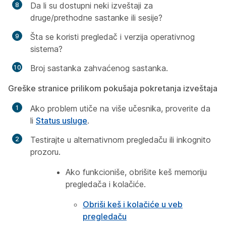
Da li su dostupni neki izveštaji za
druge/prethodne sastanke ili sesije?
Šta se koristi pregledač i verzija operativnog
sistema?
Broj sastanka zahvaćenog sastanka.
Greške stranice prilikom pokušaja pokretanja izveštaja
Ako problem utiče na više učesnika, proverite da
li
Status usluge
.
Testirajte u alternativnom pregledaču ili inkognito
prozoru.
Ako funkcioniše, obrišite keš memoriju
pregledača i kolačiće.
Obriši keš i kolačiće u veb
pregledaču