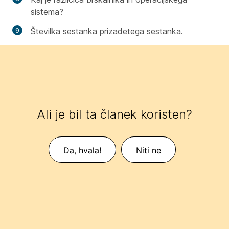
sistema?
Številka sestanka prizadetega sestanka.
Ali je bil ta članek koristen?
Da, hvala!
Niti ne