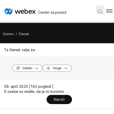
Center za pomoč
Domov
/
Članek
Ta članek velja za:
Izdelki
Vloge
09. april 2025 |
162 pogledi |
0 osebe so mislile, da je to koristno
Naroči