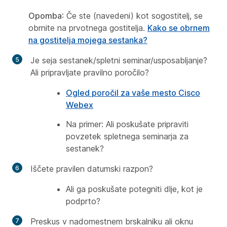
Opomba
: Če ste (navedeni) kot sogostitelj, se
obrnite na prvotnega gostitelja.
Kako se obrnem
na gostitelja mojega sestanka?
Je seja sestanek/spletni seminar/usposabljanje?
Ali pripravljate pravilno poročilo?
Ogled poročil za vaše mesto Cisco
Webex
Na primer: Ali poskušate pripraviti
povzetek spletnega seminarja za
sestanek
?
Iščete pravilen datumski razpon?
Ali ga poskušate potegniti dlje, kot je
podprto?
Preskus v nadomestnem brskalniku ali oknu