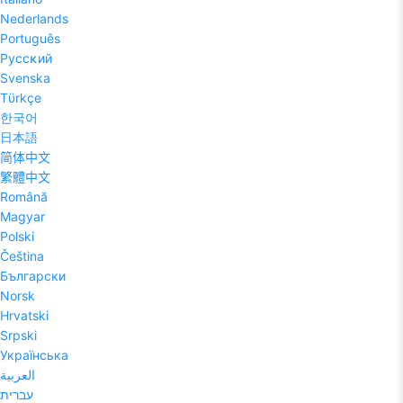
Nederlands
Português
Pyccĸий
Svenska
Tϋrkçe
한국어
日本語
简体中文
繁體中文
Română
Magyar
Polski
Čeština
Български
Norsk
Hrvatski
Srpski
Українська
العربية
עברית