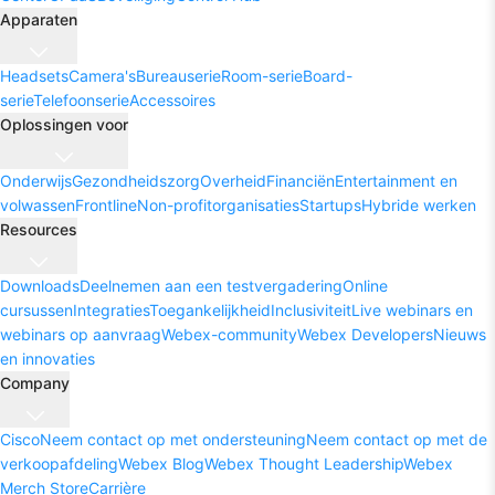
Apparaten
Headsets
Camera's
Bureauserie
Room-serie
Board-
serie
Telefoonserie
Accessoires
Oplossingen voor
Onderwijs
Gezondheidszorg
Overheid
Financiën
Entertainment en
volwassen
Frontline
Non-profitorganisaties
Startups
Hybride werken
Resources
Downloads
Deelnemen aan een testvergadering
Online
cursussen
Integraties
Toegankelijkheid
Inclusiviteit
Live webinars en
webinars op aanvraag
Webex-community
Webex Developers
Nieuws
en innovaties
Company
Cisco
Neem contact op met ondersteuning
Neem contact op met de
verkoopafdeling
Webex Blog
Webex Thought Leadership
Webex
Merch Store
Carrière