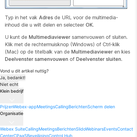
Typ in het vak
Adres
de URL voor de multimedia-
inhoud die u wilt delen en selecteer
OK
.
U kunt de
Multimediaviewer
samenvouwen of sluiten.
Klik met de rechtermuisknop (Windows) of Ctrl-klik
(Mac) op de titelbalk van de
Multimediaviewer
en kies
Deelvenster samenvouwen
of
Deelvenster sluiten
.
Vond u dit artikel nuttig?
Ja, bedankt!
Niet echt
Klein bedrijf
Prijzen
Webex-app
Meetings
Calling
Berichten
Scherm delen
Organisatie
Webex Suite
Calling
Meetings
Berichten
Slido
Webinars
Events
Contact
Center
CPaaS
Beveiliging
Control Hub