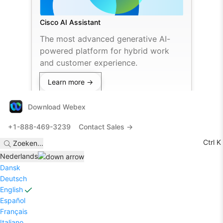
Cisco AI Assistant
The most advanced generative AI-
powered platform for hybrid work
and customer experience.
Learn more →
Download Webex
+1-888-469-3239
Contact Sales →
Ctrl K
Zoeken
...
Nederlands
Dansk
Deutsch
English
Español
Français
Italiano