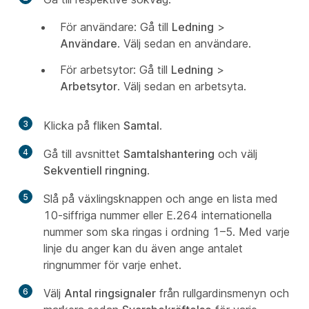
För användare: Gå till
Ledning
>
Användare
. Välj sedan en användare.
För arbetsytor: Gå till
Ledning
>
Arbetsytor
. Välj sedan en arbetsyta.
3
Klicka på fliken
Samtal
.
4
Gå till avsnittet
Samtalshantering
och välj
Sekventiell ringning
.
5
Slå på växlingsknappen och ange en lista med
10-siffriga nummer eller E.264 internationella
nummer som ska ringas i ordning 1–5. Med varje
linje du anger kan du även ange antalet
ringnummer för varje enhet.
6
Välj
Antal ringsignaler
från rullgardinsmenyn och