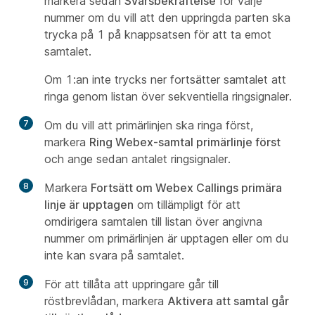
markera sedan
Svarsbekräftelse
för varje
nummer om du vill att den uppringda parten ska
trycka på 1 på knappsatsen för att ta emot
samtalet.
Om 1:an inte trycks ner fortsätter samtalet att
ringa genom listan över sekventiella ringsignaler.
7
Om du vill att primärlinjen ska ringa först,
markera
Ring Webex-samtal primärlinje först
och ange sedan antalet ringsignaler.
8
Markera
Fortsätt om Webex Callings primära
linje är upptagen
om tillämpligt för att
omdirigera samtalen till listan över angivna
nummer om primärlinjen är upptagen eller om du
inte kan svara på samtalet.
9
För att tillåta att uppringare går till
röstbrevlådan, markera
Aktivera att samtal går