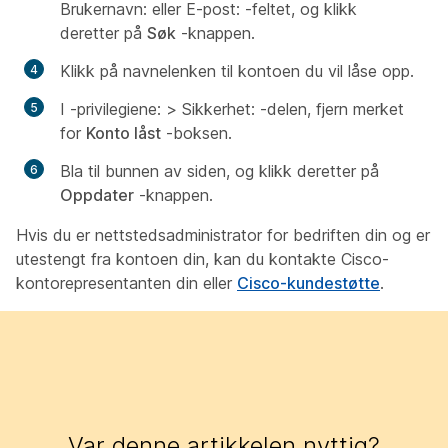
Brukernavn:
eller
E-post:
-feltet, og klikk
deretter på
Søk
-knappen.
Klikk på navnelenken til kontoen du vil låse opp.
I
-privilegiene:
>
Sikkerhet:
-delen, fjern merket
for
Konto låst
-boksen.
Bla til bunnen av siden, og klikk deretter på
Oppdater
-knappen.
Hvis du er nettstedsadministrator for bedriften din og er
utestengt fra kontoen din, kan du kontakte Cisco-
kontorepresentanten din eller
Cisco-kundestøtte
.
Var denne artikkelen nyttig?