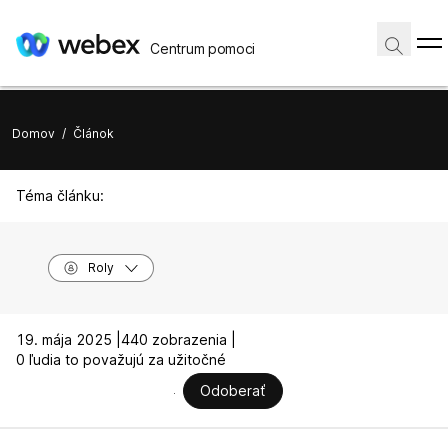
Centrum pomoci
Domov
/
Článok
Téma článku:
Roly
19. mája 2025 |
440 zobrazenia |
0 ľudia to považujú za užitočné
Odoberať