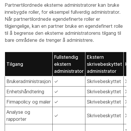
Partnertilordnede eksterne administratorer kan bruke
innebygde roller, for eksempel fullverdig administrator.
Når partnertilordnede egendefinerte roller er
tilgjengelige, kan en partner bruke en egendefinert rolle
til å begrense den eksterne administratorens tilgang til
bare områdene de trenger å administrere.
Fullstendig
Ekstern
Tilgang
ekstern
skrivebeskyttet
Kl
administrator
administrator
Brukeradministrasjon
✓
Skrivebeskyttet
X
Enhetshåndtering
✓
Skrivebeskyttet
X
Firmapolicy og maler
✓
Skrivebeskyttet
X
Analyse og
✓
Skrivebeskyttet
X
rapporter
✔ 