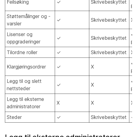
Feilsøking
✓
Skrivebeskyttet
pa
Støttemålinger og -
✓
Skrivebeskyttet
X
varsler
Lisenser og
✔ 
✓
Skrivebeskyttet
oppgraderinger
pa
Tilordne roller
✓
Skrivebeskyttet
X
✔ 
Klargjøringsordrer
✓
X
pa
Legg til og slett
✔ 
✓
X
nettsteder
pa
Legg til eksterne
X
X
X
administratorer
Steder
✓
Skrivebeskyttet
✓