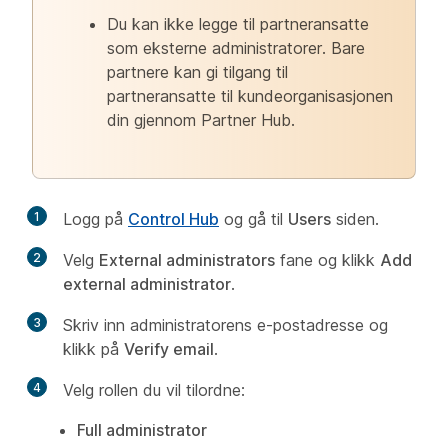
Du kan ikke legge til partneransatte
som eksterne administratorer. Bare
partnere kan gi tilgang til
partneransatte til kundeorganisasjonen
din gjennom Partner Hub.
1
Logg på
Control Hub
og gå til
Users
siden.
2
Velg
External administrators
fane og klikk
Add
external administrator
.
3
Skriv inn administratorens e-postadresse og
klikk på
Verify email
.
4
Velg rollen du vil tilordne:
Full administrator