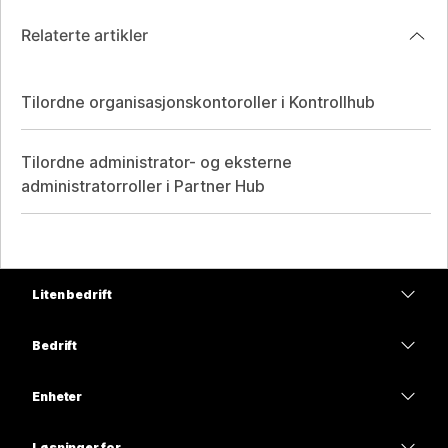
Relaterte artikler
Tilordne organisasjonskontoroller i Kontrollhub
Tilordne administrator- og eksterne
administratorroller i Partner Hub
Liten bedrift
Priser
Bedrift
Webex-app
Webex Suite
Enheter
Møter
Calling
Hodesett
Calling
Løsninger for