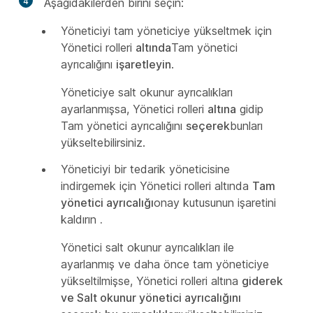
4
Aşağıdakilerden birini seçin:
Yöneticiyi tam yöneticiye yükseltmek için
Yönetici rolleri
altında
Tam yönetici
ayrıcalığını
işaretleyin
.
Yöneticiye salt okunur ayrıcalıkları
ayarlanmışsa, Yönetici rolleri
altına
gidip
Tam yönetici ayrıcalığını
seçerek
bunları
yükseltebilirsiniz.
Yöneticiyi bir tedarik yöneticisine
indirgemek için Yönetici rolleri altında
Tam
yönetici ayrıcalığı
onay kutusunun işaretini
kaldırın
.
Yönetici salt okunur ayrıcalıkları ile
ayarlanmış ve daha önce tam yöneticiye
yükseltilmişse, Yönetici rolleri altına
giderek
ve Salt okunur yönetici ayrıcalığını