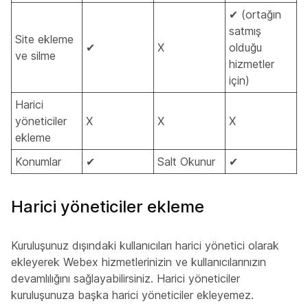
✔ (ortağın
satmış
Site ekleme
✔
X
olduğu
ve silme
hizmetler
için)
Harici
yöneticiler
X
X
X
ekleme
Konumlar
✔
Salt Okunur
✔
Harici yöneticiler ekleme
Kuruluşunuz dışındaki kullanıcıları harici yönetici olarak
ekleyerek Webex hizmetlerinizin ve kullanıcılarınızın
devamlılığını sağlayabilirsiniz. Harici yöneticiler
kuruluşunuza başka harici yöneticiler ekleyemez.