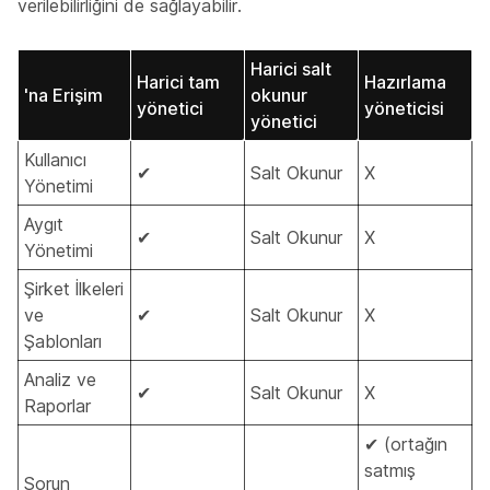
verilebilirliğini de sağlayabilir.
Harici salt
Harici tam
Hazırlama
'na Erişim
okunur
yönetici
yöneticisi
yönetici
Kullanıcı
✔
Salt Okunur
X
Yönetimi
Aygıt
✔
Salt Okunur
X
Yönetimi
Şirket İlkeleri
ve
✔
Salt Okunur
X
Şablonları
Analiz ve
✔
Salt Okunur
X
Raporlar
✔ (ortağın
satmış
Sorun