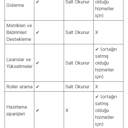
✔
Salt Okunur
olduğu
Giderme
hizmetler
için)
Metrikleri ve
Bildirimleri
✔
Salt Okunur
X
Destekleme
✔ (ortağın
satmış
Lisanslar ve
✔
Salt Okunur
olduğu
Yükseltmeler
hizmetler
için)
Roller atama
✔
Salt Okunur
X
✔ (ortağın
satmış
Hazırlama
✔
X
olduğu
siparişleri
hizmetler
için)