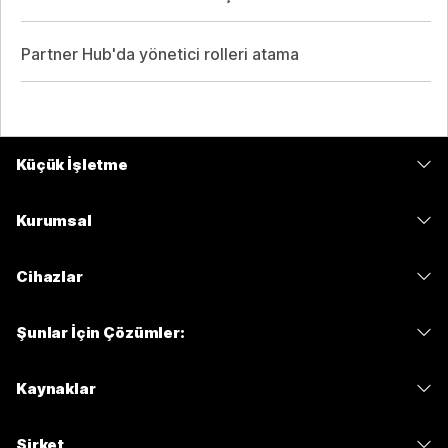
Partner Hub'da yönetici rolleri atama
Küçük İşletme
Fiyatlar
Kurumsal
Webex Uygulaması
Webex Suite
Cihazlar
Meetings
Calling
kulaklıklar
Calling
Şunlar İçin Çözümler:
Meetings
Kameralar
Mesajlaşma
Eğitim
Mesajlaşma
Kaynaklar
Masa Serisi
Ekran Paylaşımı
Sağlık
Slido
İndirmeler
Oda Serisi
Şirket