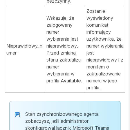
bezczynny.
Zostanie
Wskazuje, że
wyświetlony
zalogowany
komunikat
numer
informujący
wybierania jest
użytkownika, że
Nieprawidłowy_n
nieprawidłowy.
numer wybierania
umer
Przed zmianą
jest
stanu zaktualizuj
nieprawidłowy i z
numer
monitem o
wybierania w
zaktualizowanie
profilu
Available
.
numeru w jego
profilu.
Stan zsynchronizowanego agenta
zobaczysz, jeśli administrator
skonfigurował łącznik Microsoft Teams