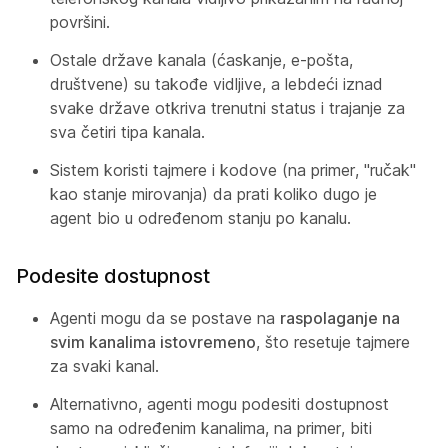
površini.
Ostale države kanala (ćaskanje, e-pošta,
društvene) su takođe vidljive, a lebdeći iznad
svake države otkriva trenutni status i trajanje za
sva četiri tipa kanala.
Sistem koristi tajmere i kodove (na primer, "ručak"
kao stanje mirovanja) da prati koliko dugo je
agent bio u određenom stanju po kanalu.
Podesite dostupnost
Agenti mogu da se postave na
raspolaganje na
svim kanalima istovremeno
, što resetuje tajmere
za svaki kanal.
Alternativno, agenti mogu podesiti dostupnost
samo na određenim kanalima, na primer, biti