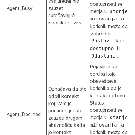
vaš uređaj bio
dostupnosti se
Agent_Busy
zauzet,
menja u
stanje
sprečavajući
, a
mirovanja
isporuku poziva.
korisnik može da
izabere ili
Postavi kao
ili
dostupno
.
Odustani
Pojavljuje se
poruka koja
obaveštava
korisnika da je
Označava da ste
kontakt odbijen.
odbili kontakt
Status
koji vam je
dostupnosti se
ponuđen jer ste
Agent_Declined
menja u
stanje
zauzeti drugom
, a
aktivnošću kada
mirovanja
je kontakt
korisnik može da