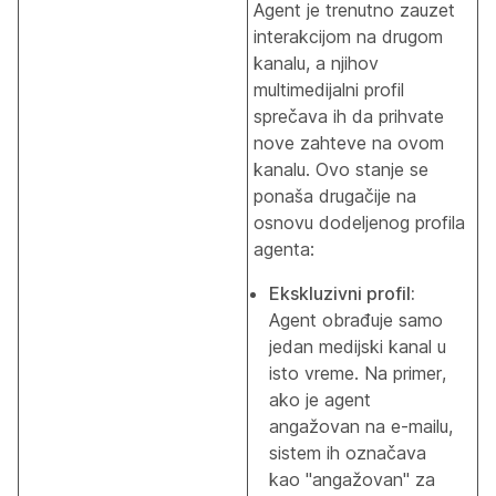
Agent je trenutno zauzet
interakcijom na drugom
kanalu, a njihov
multimedijalni profil
sprečava ih da prihvate
nove zahteve na ovom
kanalu. Ovo stanje se
ponaša drugačije na
osnovu dodeljenog profila
agenta:
Ekskluzivni profil:
Agent obrađuje samo
jedan medijski kanal u
isto vreme. Na primer,
ako je agent
angažovan na e-mailu,
sistem ih označava
kao "angažovan" za