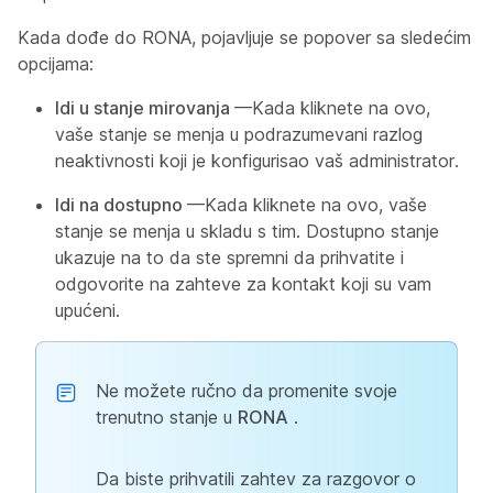
Kada dođe do RONA, pojavljuje se popover sa sledećim
opcijama:
Idi u stanje mirovanja
—Kada kliknete na ovo,
vaše stanje se menja u podrazumevani razlog
neaktivnosti koji je konfigurisao vaš administrator.
Idi na dostupno
—Kada kliknete na ovo, vaše
stanje se menja u skladu s tim. Dostupno stanje
ukazuje na to da ste spremni da prihvatite i
odgovorite na zahteve za kontakt koji su vam
upućeni.
Ne možete ručno da promenite svoje
trenutno stanje u
RONA
.
Da biste prihvatili zahtev za razgovor o