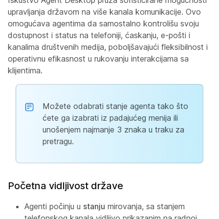
Iskustvo Agent Desktop pruža sofisticirane mogućnosti
upravljanja državom na više kanala komunikacije. Ovo
omogućava agentima da samostalno kontrolišu svoju
dostupnost i status na telefoniji, ćaskanju, e-pošti i
kanalima društvenih medija, poboljšavajući fleksibilnost i
operativnu efikasnost u rukovanju interakcijama sa
klijentima.
Možete odabrati stanje agenta tako što
ćete ga izabrati iz padajućeg menija ili
unošenjem najmanje 3 znaka u traku za
pretragu.
Početna vidljivost države
Agenti počinju u
stanju
mirovanja, sa stanjem
telefonskog kanala vidljivo prikazanim na radnoj