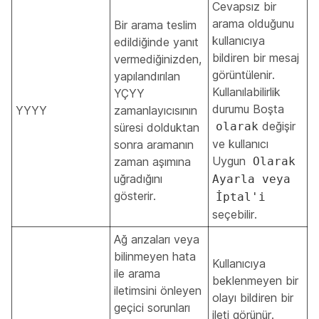
Cevapsız bir
arama olduğunu
Bir arama teslim
kullanıcıya
edildiğinde yanıt
bildiren bir mesaj
vermediğinizden,
görüntülenir.
yapılandırılan
Kullanılabilirlik
YÇYY
durumu Boşta
YYYY
zamanlayıcısının
değişir
olarak
süresi dolduktan
ve kullanıcı
sonra aramanın
Uygun
zaman aşımına
Olarak
uğradığını
Ayarla veya
gösterir.
İptal'i
seçebilir.
Ağ arızaları veya
bilinmeyen hata
Kullanıcıya
ile arama
beklenmeyen bir
iletimsini önleyen
olayı bildiren bir
geçici sorunları
ileti görünür.