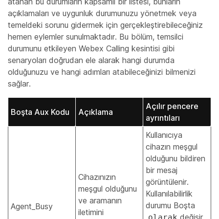
atanan bu durumların kapsamlı bir listesi, bunların
açıklamaları ve uygunluk durumunuzu yönetmek veya
temeldeki sorunu gidermek için gerçekleştirebileceğiniz
hemen eylemler sunulmaktadır. Bu bölüm, temsilci
durumunu etkileyen Webex Calling kesintisi gibi
senaryoları doğrudan ele alarak hangi durumda
olduğunuzu ve hangi adımları atabileceğinizi bilmenizi
sağlar.
Açılır pencere
Boşta Aux Kodu
Açıklama
ayrıntıları
Kullanıcıya
cihazın meşgul
olduğunu bildiren
bir mesaj
Cihazınızın
görüntülenir.
meşgul olduğunu
Kullanılabilirlik
ve aramanın
durumu Boşta
Agent_Busy
iletimini
değişir
olarak