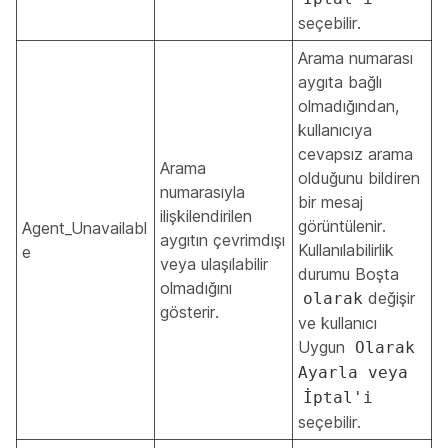
seçebilir.
Arama numarası
aygıta bağlı
olmadığından,
kullanıcıya
cevapsız arama
Arama
olduğunu bildiren
numarasıyla
bir mesaj
ilişkilendirilen
görüntülenir.
Agent_Unavailabl
aygıtın çevrimdışı
Kullanılabilirlik
e
veya ulaşılabilir
durumu Boşta
olmadığını
değişir
olarak
gösterir.
ve kullanıcı
Uygun
Olarak
Ayarla veya
İptal'i
seçebilir.