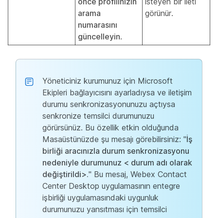
önce profilinizin
isteyen bir ileti
arama
görünür.
numarasını
güncelleyin
.
Yöneticiniz kurumunuz için Microsoft
Ekipleri bağlayıcısını ayarladıysa ve iletişim
durumu senkronizasyonunuzu açtıysa
senkronize temsilci durumunuzu
görürsünüz. Bu özellik etkin olduğunda
Masaüstünüzde şu mesajı görebilirsiniz: "
İş
birliği aracınızla durum senkronizasyonu
nedeniyle durumunuz < durum adı olarak
değiştirildi>.
" Bu mesaj, Webex Contact
Center Desktop uygulamasının entegre
işbirliği uygulamasındaki uygunluk
durumunuzu yansıtması için temsilci