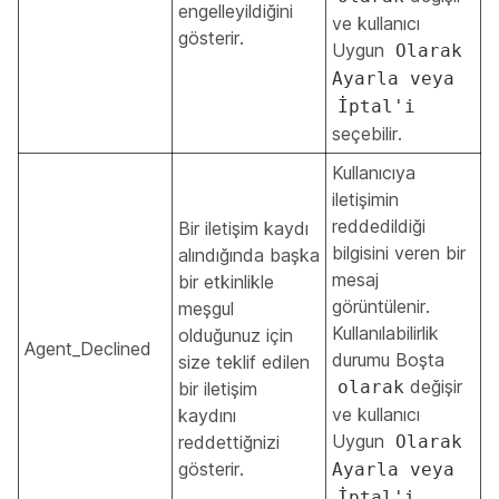
engelleyildiğini
ve kullanıcı
gösterir.
Uygun
Olarak
Ayarla veya
İptal'i
seçebilir.
Kullanıcıya
iletişimin
reddedildiği
Bir iletişim kaydı
bilgisini veren bir
alındığında başka
mesaj
bir etkinlikle
görüntülenir.
meşgul
Kullanılabilirlik
olduğunuz için
Agent_Declined
durumu Boşta
size teklif edilen
değişir
olarak
bir iletişim
ve kullanıcı
kaydını
Uygun
reddettiğnizi
Olarak
gösterir.
Ayarla veya
İptal'i