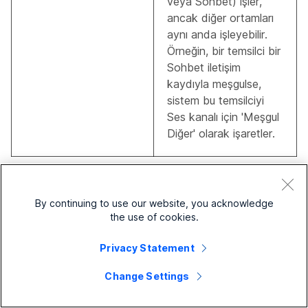
veya Sohbet) işler,
ancak diğer ortamları
aynı anda işleyebilir.
Örneğin, bir temsilci bir
Sohbet iletişim
kaydıyla meşgulse,
sistem bu temsilciyi
Ses kanalı için 'Meşgul
Diğer' olarak işaretler.
Şu anda Kapalı veya Toparlama durumundayken bir
Boşta durumu seçerseniz, sistem sizi "Bekleme Boşta"
By continuing to use our website, you acknowledge
moduna alır. Sistem daha sonra yeni etkileşimleri bu
the use of cookies.
kanala yönlendirmeyi hemen durdurur. Son etkileşiminizi
tamamladıktan ve tüm Toparlama işlemlerinizi
Privacy Statement
tamamladıktan sonra, sistem sizi otomatik olarak
seçtiğiniz Boşta durumuna geçer. Ancak, sesli olmayan
Change Settings
kanallarda (Sohbet, E-posta ve Sosyal), o ortam