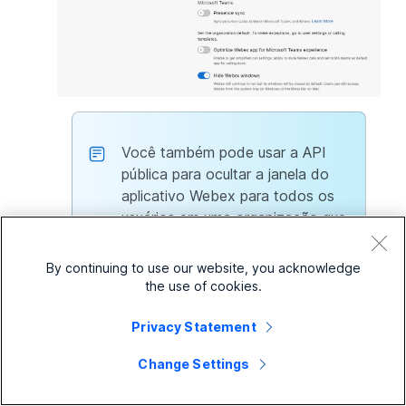
Você também pode usar a API
pública para ocultar a janela do
aplicativo Webex para todos os
usuários em uma organização que
usa a integração do Cisco Call
com o Microsoft Teams. Para
By continuing to use our website, you acknowledge
obter detalhes, veja
Atualizar a
the use of cookies.
configuração de equipes de MS
de uma organização
dentro.
Privacy Statement
developer.webex.com
...
Change Settings