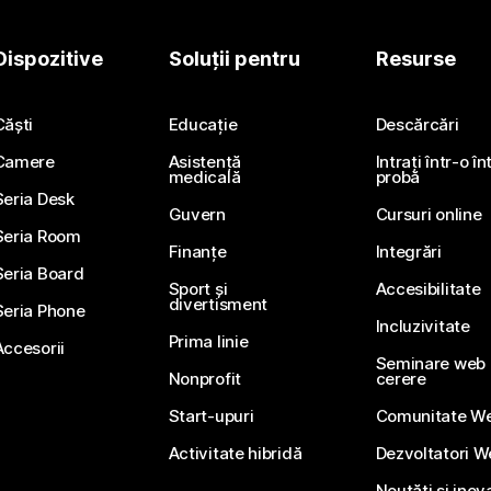
Dispozitive
Soluții pentru
Resurse
Căști
Educație
Descărcări
Camere
Asistență
Intrați într-o î
medicală
probă
Seria Desk
Guvern
Cursuri online
Seria Room
Finanțe
Integrări
Seria Board
Sport și
Accesibilitate
divertisment
Seria Phone
Incluzivitate
Prima linie
Accesorii
Seminare web li
Nonprofit
cerere
Start-upuri
Comunitate W
Activitate hibridă
Dezvoltatori 
Noutăți și inov