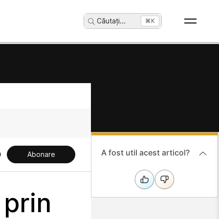
Căutați
...
⌘K
A fost util acest articol?
Abonare
 prin