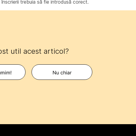
înscrierii trebuia să fie introdusă corect.
ost util acest articol?
umim!
Nu chiar