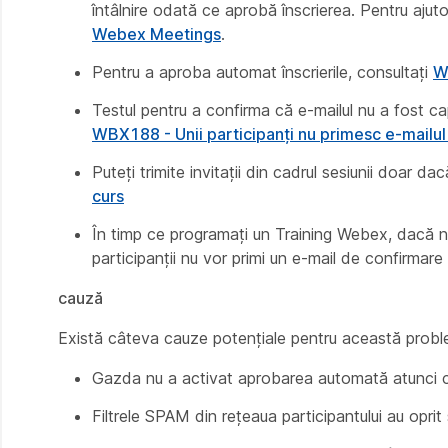
întâlnire odată ce aprobă înscrierea. Pentru ajuto
Webex Meetings
.
Pentru a aproba automat înscrierile, consultați
W
Testul pentru a confirma că e-mailul nu a fost cap
WBX188 - Unii participanți nu primesc e-mailul 
Puteți trimite invitații din cadrul sesiunii doar da
curs
În timp ce programați un Training Webex, dacă nu a
participanții nu vor primi un e-mail de confirmare a
cauză
Există câteva cauze potențiale pentru această probl
Gazda nu a activat aprobarea automată atunci cân
Filtrele SPAM din rețeaua participantului au oprit s