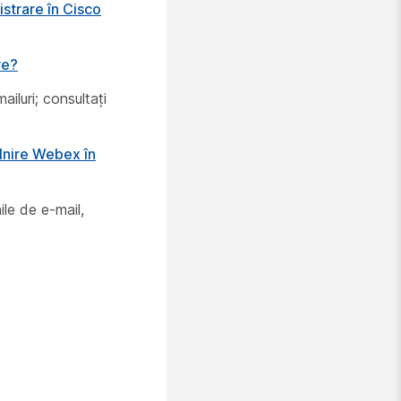
istrare în Cisco
re?
iluri; consultați
âlnire Webex în
ile de e-mail,