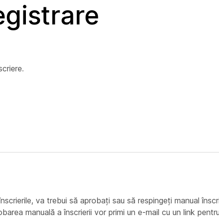
egistrare
scriere
.
rierile, va trebui să aprobați sau să respingeți manual înscrier
obarea manuală a înscrierii vor primi un e-mail cu un link pentru