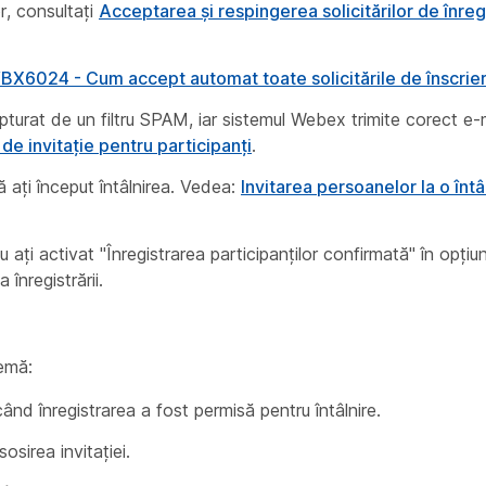
r, consultați
Acceptarea și respingerea solicitărilor de înreg
BX6024 - Cum accept automat toate solicitările de înscrie
turat de un filtru SPAM, iar sistemul Webex trimite corect e-ma
de invitație pentru participanți
.
că ați început întâlnirea. Vedea:
Invitarea persoanelor la o înt
ți activat "Înregistrarea participanților confirmată" în opțiun
 înregistrării.
emă:
d înregistrarea a fost permisă pentru întâlnire.
osirea invitației.