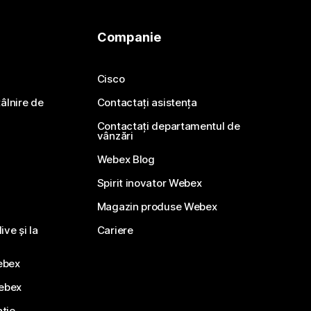
Companie
Cisco
ntâlnire de
Contactați asistența
Contactați departamentul de
vânzări
Webex Blog
Spirit inovator Webex
Magazin produse Webex
ve și la
Cariere
ebex
Webex
ație