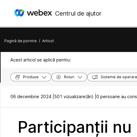
Centrul de ajutor
Pagină de pornire
/
Articol
Acest articol se aplică pentru:
Produse
Roluri
Sisteme de operar
06 decembrie 2024 |
501 vizualizare(ări) |
0 persoane au consi
Participanții nu