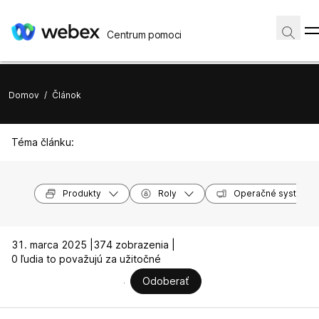
Centrum pomoci
Domov
/
Článok
Téma článku:
Produkty
Roly
Operačné systémy
31. marca 2025 |
374 zobrazenia |
0 ľudia to považujú za užitočné
Odoberať