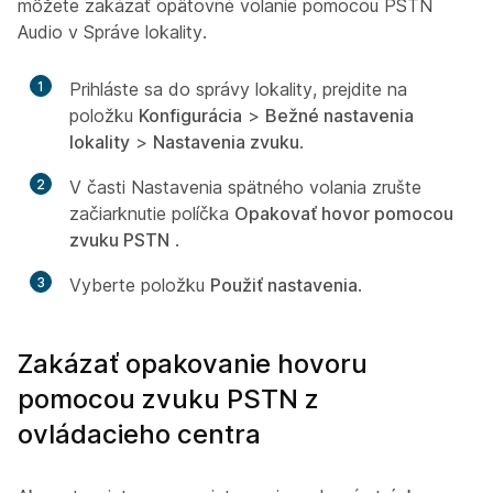
môžete zakázať opätovné volanie pomocou PSTN
Audio v Správe lokality.
1
Prihláste sa do správy lokality, prejdite na
položku
Konfigurácia
>
Bežné nastavenia
lokality
>
Nastavenia zvuku
.
2
V časti Nastavenia spätného volania zrušte
začiarknutie políčka
Opakovať hovor pomocou
zvuku PSTN
.
3
Vyberte položku
Použiť nastavenia
.
Zakázať opakovanie hovoru
pomocou zvuku PSTN z
ovládacieho centra