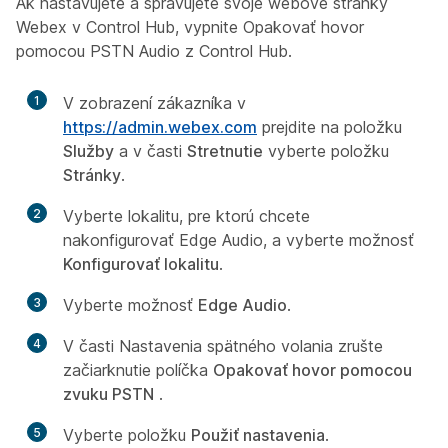
Ak nastavujete a spravujete svoje webové stránky
Webex v Control Hub, vypnite Opakovať hovor
pomocou PSTN Audio z Control Hub.
1
V zobrazení zákazníka v
https://admin.webex.com
prejdite na položku
Služby
a v časti
Stretnutie
vyberte položku
Stránky
.
2
Vyberte lokalitu, pre ktorú chcete
nakonfigurovať Edge Audio, a vyberte možnosť
Konfigurovať lokalitu
.
3
Vyberte možnosť
Edge Audio
.
4
V časti Nastavenia spätného volania zrušte
začiarknutie políčka
Opakovať hovor pomocou
zvuku PSTN
.
5
Vyberte položku
Použiť nastavenia
.