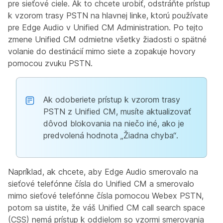
pre sieťové ciele. Ak to chcete urobiť, odstráňte prístup
k vzorom trasy PSTN na hlavnej linke, ktorú používate
pre Edge Audio v Unified CM Administration. Po tejto
zmene Unified CM odmietne všetky žiadosti o spätné
volanie do destinácií mimo siete a zopakuje hovory
pomocou zvuku PSTN.
Ak odoberiete prístup k vzorom trasy
PSTN z Unified CM, musíte aktualizovať
dôvod blokovania na niečo iné, ako je
predvolená hodnota „Žiadna chyba“.
Napríklad, ak chcete, aby Edge Audio smerovalo na
sieťové telefónne čísla do Unified CM a smerovalo
mimo sieťové telefónne čísla pomocou Webex PSTN,
potom sa uistite, že váš Unified CM call search space
(CSS) nemá prístup k oddielom so vzormi smerovania