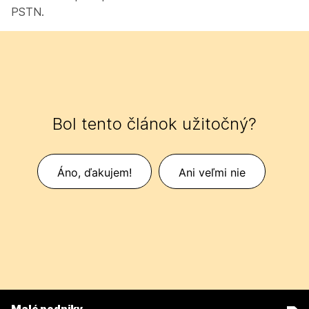
PSTN.
Bol tento článok užitočný?
Áno, ďakujem!
Ani veľmi nie
Malé podniky