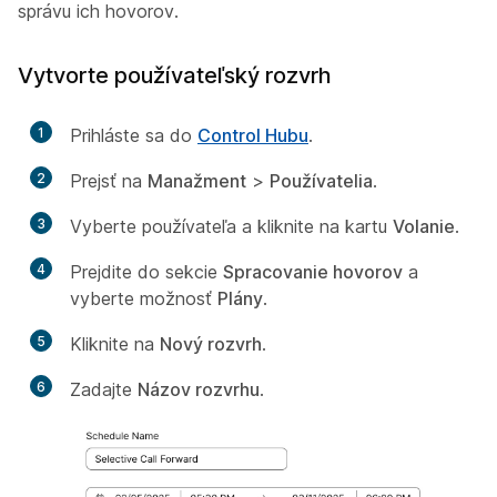
správu ich hovorov.
Vytvorte používateľský rozvrh
1
Prihláste sa do
Control Hubu
.
2
Prejsť na
Manažment
>
Používatelia
.
3
Vyberte používateľa a kliknite na kartu
Volanie
.
4
Prejdite do sekcie
Spracovanie hovorov
a
vyberte možnosť
Plány
.
5
Kliknite na
Nový rozvrh
.
6
Zadajte
Názov rozvrhu
.