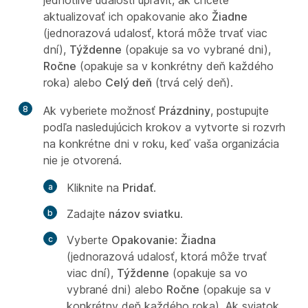
jednotlivé udalosti upraviť, ak chcete
aktualizovať ich opakovanie ako
Žiadne
(jednorazová udalosť, ktorá môže trvať viac
dní),
Týždenne
(opakuje sa vo vybrané dni),
Ročne
(opakuje sa v konkrétny deň každého
roka) alebo
Celý deň
(trvá celý deň).
8
Ak vyberiete možnosť
Prázdniny
, postupujte
podľa nasledujúcich krokov a vytvorte si rozvrh
na konkrétne dni v roku, keď vaša organizácia
nie je otvorená.
Kliknite na
Pridať
.
Zadajte
názov sviatku
.
Vyberte
Opakovanie
:
Žiadna
(jednorazová udalosť, ktorá môže trvať
viac dní),
Týždenne
(opakuje sa vo
vybrané dni) alebo
Ročne
(opakuje sa v
konkrétny deň každého roka). Ak sviatok