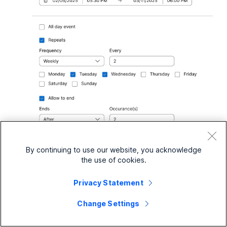
7
Nastavte dátum a čas začiatku a ukončenia
By continuing to use our website, you acknowledge
plánu.
the use of cookies.
8
Ak plán trvá celý deň, vyberte možnosť
Privacy Statement
Celodenná udalosť
.
Change Settings
9
Ak chcete, aby sa plán opakoval, vyberte
možnosť
Opakuje sa
.