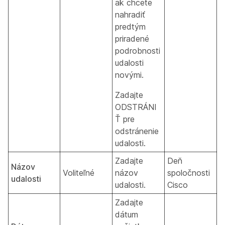
ak chcete
nahradiť
predtým
priradené
podrobnosti
udalosti
novými.
Zadajte
ODSTRÁNI
Ť pre
odstránenie
udalosti.
Zadajte
Deň
Názov
Voliteľné
názov
spoločnosti
udalosti
udalosti.
Cisco
Zadajte
dátum