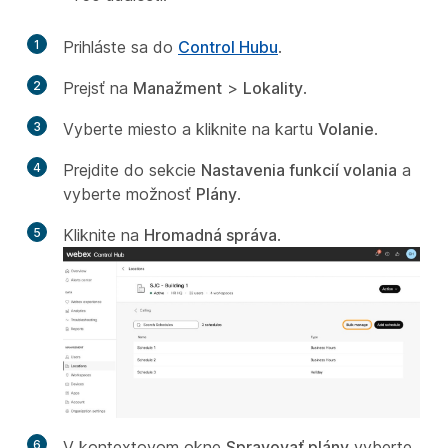
1
Prihláste sa do
Control Hubu
.
2
Prejsť na
Manažment
>
Lokality
.
3
Vyberte miesto a kliknite na kartu
Volanie
.
4
Prejdite do sekcie
Nastavenia funkcií volania
a
vyberte možnosť
Plány
.
5
Kliknite na
Hromadná správa
.
6
V kontextovom okne
Spravovať plány
vyberte