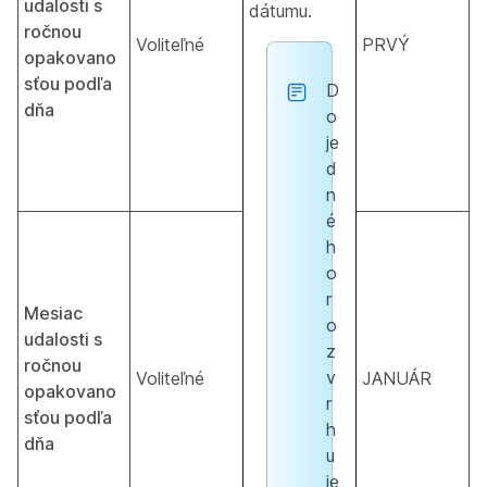
udalosti s
dátumu.
ročnou
Voliteľné
PRVÝ
opakovano
sťou podľa
D
dňa
o
je
d
n
é
h
o
r
Mesiac
o
udalosti s
z
ročnou
v
Voliteľné
JANUÁR
opakovano
r
sťou podľa
h
dňa
u
je