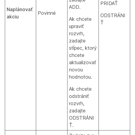
PRIDAŤ
ADD.
Naplánovať
Povinné
ODSTRÁNI
akciu
Ak chcete
Ť
upraviť
rozvrh,
zadajte
stĺpec, ktorý
chcete
aktualizovať
novou
hodnotou.
Ak chcete
odstrániť
rozvrh,
zadajte
ODSTRÁNI
Ť.