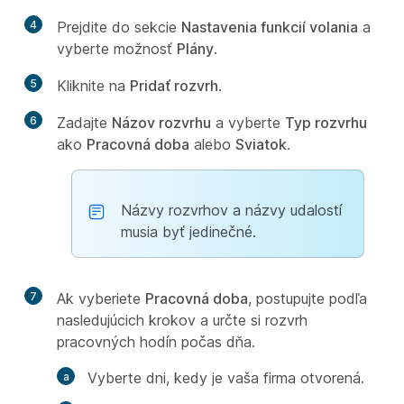
4
Prejdite do sekcie
Nastavenia funkcií volania
a
vyberte možnosť
Plány
.
5
Kliknite na
Pridať rozvrh
.
6
Zadajte
Názov rozvrhu
a vyberte
Typ rozvrhu
ako
Pracovná doba
alebo
Sviatok
.
Názvy rozvrhov a názvy udalostí
musia byť jedinečné.
7
Ak vyberiete
Pracovná doba
, postupujte podľa
nasledujúcich krokov a určte si rozvrh
pracovných hodín počas dňa.
Vyberte dni, kedy je vaša firma otvorená.