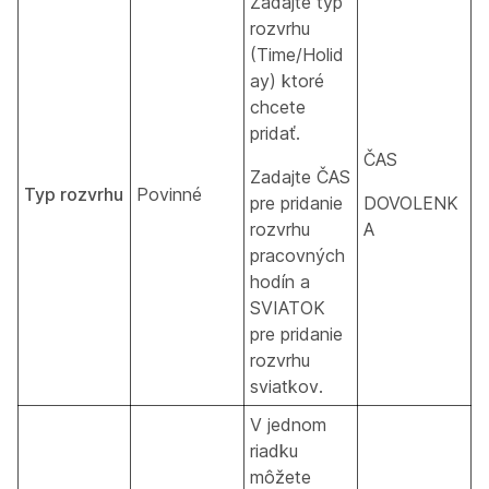
Zadajte typ
rozvrhu
(Time/Holid
ay) ktoré
chcete
pridať.
ČAS
Zadajte ČAS
Typ rozvrhu
Povinné
pre pridanie
DOVOLENK
rozvrhu
A
pracovných
hodín a
SVIATOK
pre pridanie
rozvrhu
sviatkov.
V jednom
riadku
môžete