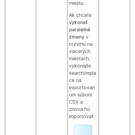
miestu.
Ak chcete
vykonať
paralelné
zmeny
v
rozvrhu na
viacerých
miestach,
vykonajte
search/repla
ce na
exportovan
om súbore
CSV a
znova ho
importovať.