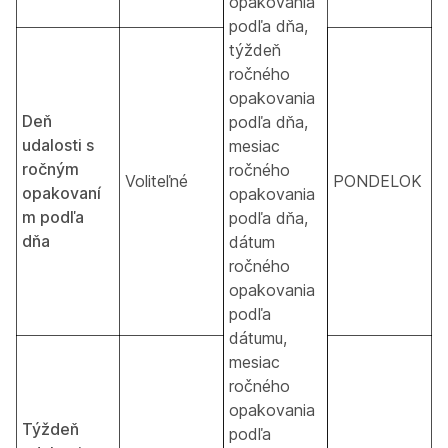
opakovania
podľa dňa,
týždeň
ročného
opakovania
Deň
podľa dňa,
udalosti s
mesiac
ročným
ročného
Voliteľné
PONDELOK
opakovaní
opakovania
m podľa
podľa dňa,
dňa
dátum
ročného
opakovania
podľa
dátumu,
mesiac
ročného
opakovania
Týždeň
podľa