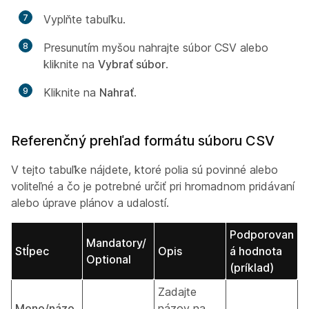
7
Vyplňte tabuľku.
8
Presunutím myšou nahrajte súbor CSV alebo
kliknite na
Vybrať súbor
.
9
Kliknite na
Nahrať
.
Referenčný prehľad formátu súboru CSV
V tejto tabuľke nájdete, ktoré polia sú povinné alebo
voliteľné a čo je potrebné určiť pri hromadnom pridávaní
alebo úprave plánov a udalostí.
Podporovan
Mandatory/
Stĺpec
Opis
á hodnota
Optional
(príklad)
Zadajte
Meno/názo
názov na