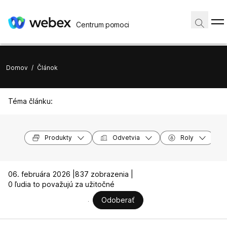
Centrum pomoci
Domov
/
Článok
Téma článku:
Produkty
Odvetvia
Roly
06. februára 2026 |
837 zobrazenia |
0 ľudia to považujú za užitočné
Odoberať