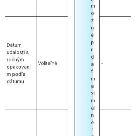
m
o
ž
n
é
p
Dátum
ri
udalosti s
d
ročným
Voliteľné
-
a
opakovaní
ť
m podľa
m
dátumu
a
xi
m
ál
n
e
1