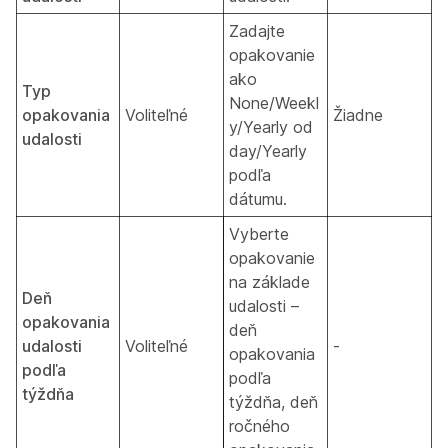
Zadajte
opakovanie
ako
Typ
None/Weekl
opakovania
Voliteľné
Žiadne
y/Yearly od
udalosti
day/Yearly
podľa
dátumu.
Vyberte
opakovanie
na základe
Deň
udalosti –
opakovania
deň
udalosti
Voliteľné
-
opakovania
podľa
podľa
týždňa
týždňa, deň
ročného