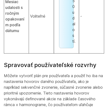
5
Mesiac
0
udalosti s
u
ročným
Voliteľné
-
d
opakovaní
al
m podľa
o
dátumu
s
tí.
Spravovať používateľské rozvrhy
Môžete vytvoriť plán pre používateľa a použiť ho iba na
nastavenia hovorov daného používateľa, ako je
napríklad sekvenčné zvonenie, súčasné zvonenie alebo
prioritné upozornenie. Tieto nastavenia hovorov
vykonávajú definované akcie na základe časového
rámca v harmonograme, čo používateľom uľahčuje