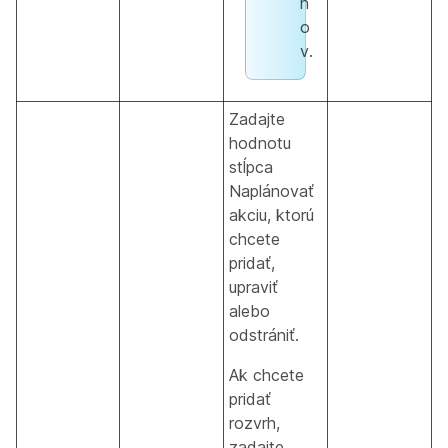
h
o
v.
Zadajte
hodnotu
stĺpca
Naplánovať
akciu, ktorú
chcete
pridať,
upraviť
alebo
odstrániť.
Ak chcete
pridať
rozvrh,
zadajte