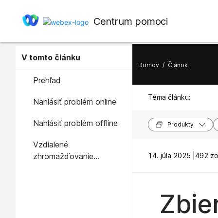
Centrum pomoci
V tomto článku
Domov
/
Článok
Prehľad
Téma článku:
Nahlásiť problém online
Nahlásiť problém offline
Produkty
Vzdialené
zhromažďovanie
14. júla 2025 |
492 zo
protokolov pre zariadenia
DECT
Zbie