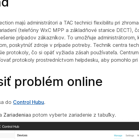
ad
tion majú administrátori a TAC technici flexibilitu pri zhro
riadení (telefóny WxC MPP a základňové stanice DECT), čo
iešenie prípadov zákazníkov. To umožňuje administrátorom, k
nom, poskytnúť zdroje v prípade potreby. Technik centra te
ie protokoly, čo si opäť vyžiada zásah používateľa. Centrum
ať protokoly prostredníctvom helpdesku, aby pomohlo pri r
iť problém online
 sa do
Control Hubu
.
na
Zariadenia
a potom vyberte zariadenie z tabuľky.