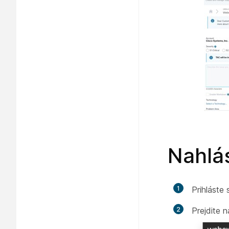
Nahlás
1
Prihláste
2
Prejdite 