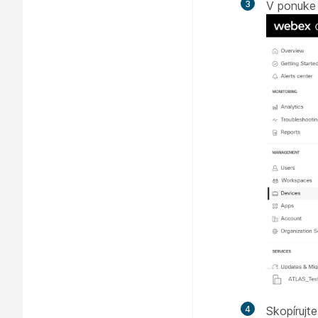
3
V ponuke 
4
Skopírujt