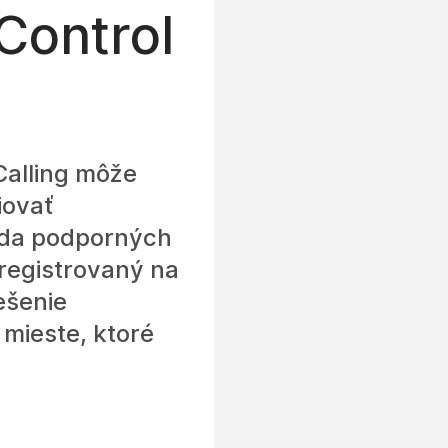
Control
alling môže
iovať
ada podporných
aregistrovaný na
ešenie
 mieste, ktoré