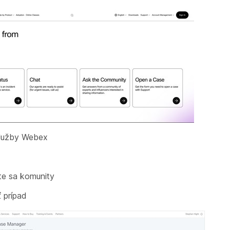
služby Webex
te sa komunity
ť prípad