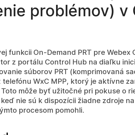
enie problémov) v 
ej funkcii On-Demand PRT pre Webex C
tor z portálu Control Hub na diaľku inic
vanie súborov PRT (komprimovaná s
 telefónu WxC MPP, ktorý je aktívne z
 Toto môže byť užitočné pri pokuse o ri
keď nie sú k dispozícii žiadne zdroje na
týmto procesom pomohli.