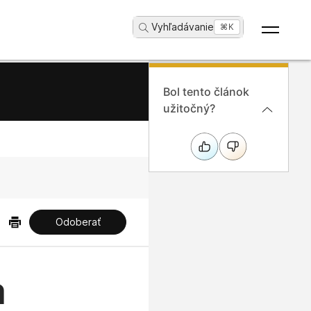
Vyhľadávanie
...
⌘K
Bol tento článok
užitočný?
Odoberať
a