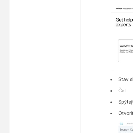
Stav 
Čet
Spýtaj
Otvori