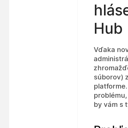
hlás
Hub
Vďaka nov
administrá
zhromažďo
súborov) z
platforme.
problému, 
by vám s 