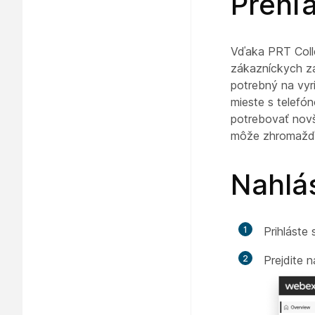
Prehľ
Vďaka PRT Collec
zákazníckych za
potrebný na vyr
mieste s telefó
potrebovať novš
môže zhromažďov
Nahlás
1
Prihláste
2
Prejdite 