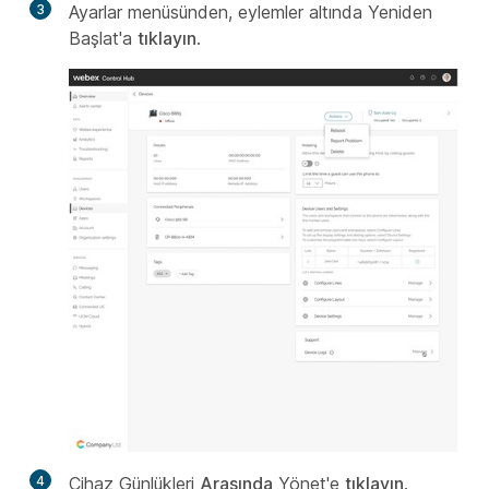
3
Ayarlar menüsünden, eylemler altında Yeniden
Başlat'a
tıklayın
.
4
Cihaz Günlükleri
Arasında
Yönet'e
tıklayın
.