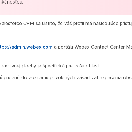
nkčnosťou.
lesforce CRM sa uistite, že váš profil má nasledujúce príst
ttps://admin.webex.com
a portálu Webex Contact Center M
racovnej plochy je špecifická pre vašu oblasť.
 sú pridané do zoznamu povolených zásad zabezpečenia obs