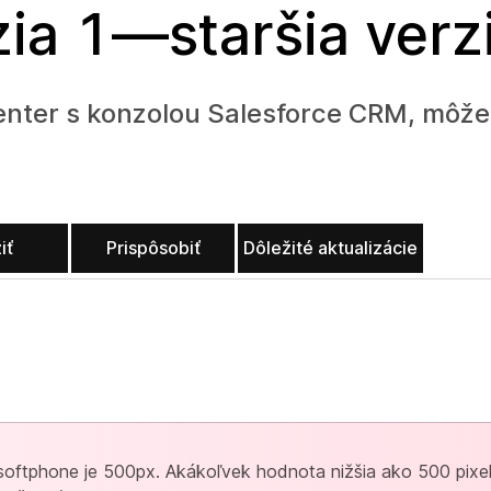
zia 1—staršia verz
nter s konzolou Salesforce CRM, môžet
iť
Prispôsobiť
Dôležité aktualizácie
softphone je 500px. Akákoľvek hodnota nižšia ako 500 pix