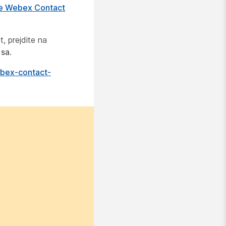
re Webex Contact
, prejdite na
 sa
.
ebex-contact-