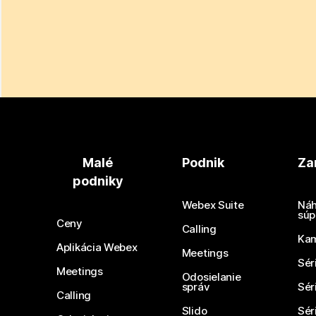
Malé
Podnik
Za
podniky
Webex Suite
Náh
súp
Ceny
Calling
Ka
Aplikácia Webex
Meetings
Sér
Meetings
Odosielanie
správ
Sér
Calling
Slido
Sér