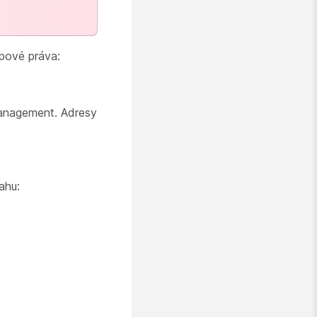
upové práva:
anagement. Adresy
ahu: