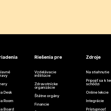
riadenia
Riešenia pre
Zdroje
lavné
Vzdelávacie
Na stiahnutie
ravy
inštitúcie
Pripojiť sa k t
mery
Zdravotnícke
schôdzi
organizácie
ia Desk
Online lekcie
Štátne orgány
ia Room
Integrácie
Financie
ia Board
Prístupnosť