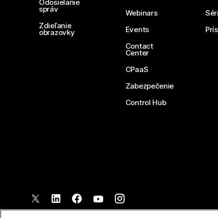
Odosielanie
správ
Webinars
Sér
Zdieľanie
Events
Prí
obrazovky
Contact
Center
CPaaS
Zabezpečenie
Control Hub
©
2026
Spoločnosť Cisco a jej pridružené spoločnosti. Všetky pr