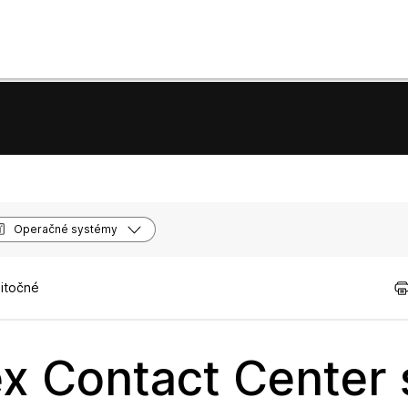
Operačné systémy
žitočné
ex Contact Center 