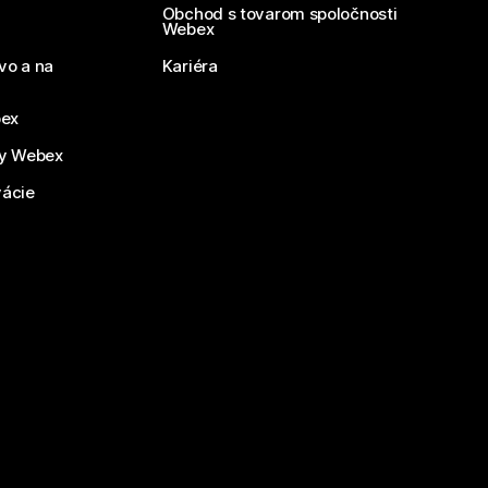
Obchod s tovarom spoločnosti
Webex
vo a na
Kariéra
bex
by Webex
vácie