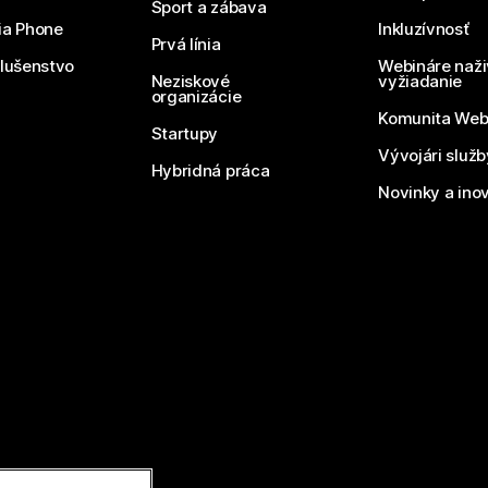
Šport a zábava
ia Phone
Inkluzívnosť
Prvá línia
slušenstvo
Webináre naži
Neziskové
vyžiadanie
organizácie
Komunita We
Startupy
Vývojári služ
Hybridná práca
Novinky a ino
áva vyhradené.