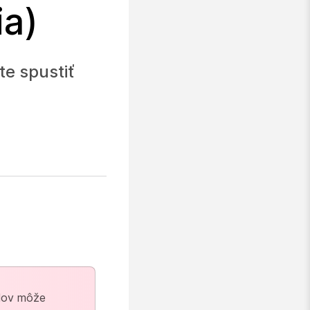
ia)
e spustiť
elov môže