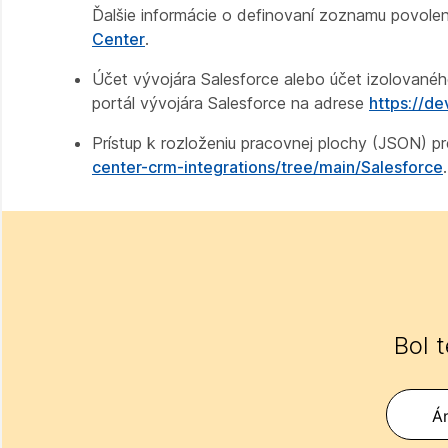
Ďalšie informácie o definovaní zoznamu povole
Center
.
Účet vývojára Salesforce alebo účet izolovaného 
portál vývojára Salesforce na adrese
https://d
Prístup k rozloženiu pracovnej plochy (JSON) p
center-crm-integrations/tree/main/Salesforce
.
Bol 
Á