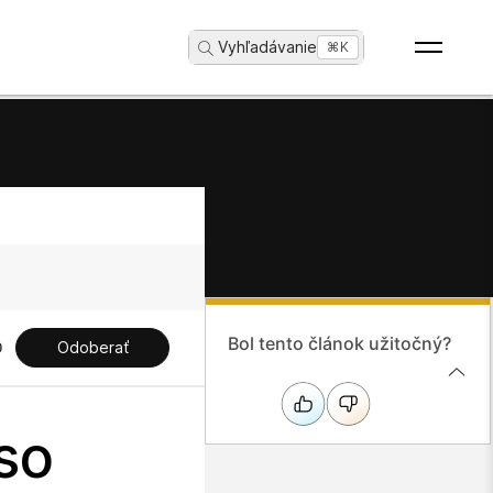
Vyhľadávanie
...
⌘K
Bol tento článok užitočný?
Odoberať
so