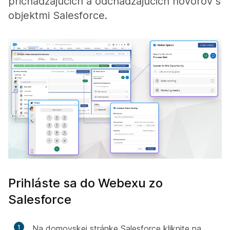
prichádzajúcich a odchádzajúcich hovorov s
objektmi Salesforce.
Prihláste sa do Webexu zo
Salesforce
1
Na domovskej stránke Salesforce kliknite na