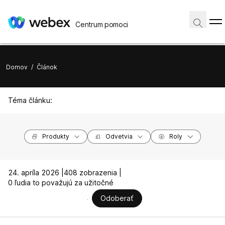
Centrum pomoci
Domov
/
Článok
Téma článku:
Produkty
Odvetvia
Roly
24. apríla 2026 |
408 zobrazenia |
0 ľudia to považujú za užitočné
Odoberať