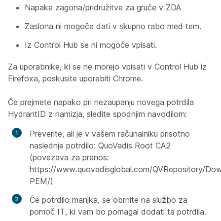
Napake zagona/pridružitve za gruče v ZDA
Zaslona ni mogoče dati v skupno rabo med tem.
Iz Control Hub se ni mogoče vpisati.
Za uporabnike, ki se ne morejo vpisati v Control Hub iz
Firefoxa, poskusite uporabiti Chrome.
Če prejmete napako pri nezaupanju novega potrdila
HydrantID z namizja, sledite spodnjim navodilom:
Preverite, ali je v vašem računalniku prisotno
naslednje potrdilo: QuoVadis Root CA2
(povezava za prenos:
https://www.quovadisglobal.com/QVRepository/D
PEM/)
Če potrdilo manjka, se obrnite na službo za
pomoč IT, ki vam bo pomagal dodati ta potrdila.