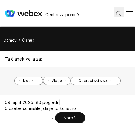
Center za pomoč
Domov
/
Članek
Ta članek velja za:
Izdelki
Vloge
Operacijski sistemi
09. april 2025 |
80 pogledi |
0 osebe so mislile, da je to koristno
Naroči