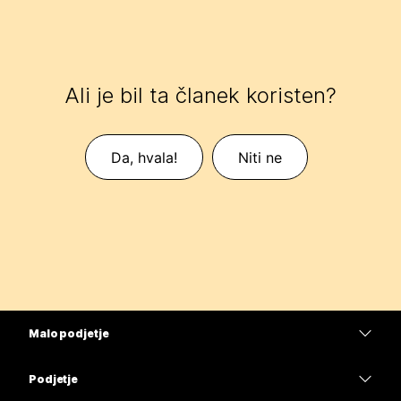
Ali je bil ta članek koristen?
Da, hvala!
Niti ne
Malo podjetje
Cene
Podjetje
Aplikacija Webex