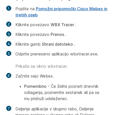
Pojdite na
Pomožni pripomočki Cisco Webex in
tretjih oseb
Kliknite povezavo
WBX Tracer
.
Kliknite povezavo
Prenos
.
Kliknite gumb
Shrani datoteko
.
Odprite preneseno aplikacijo wbxtracer.exe.
Prikaže se okno wbxtracer.
Začnite sejo Webex.
Pomembno
- Če želite posneti dnevnik
odlaganja, posnemite sestanek ali pa se
mu pridruži udeleženec.
Deljenje aplikacije v skupno rabo, Deljenje
mojega zaslona v skupno rabo ali Deljenje