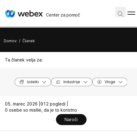
Center za pomoč
Domov
/
Članek
Ta članek velja za:
Izdelki
Industrije
Vloge
05. marec 2026 |
912 pogledi |
0 osebe so mislile, da je to koristno
Naroči