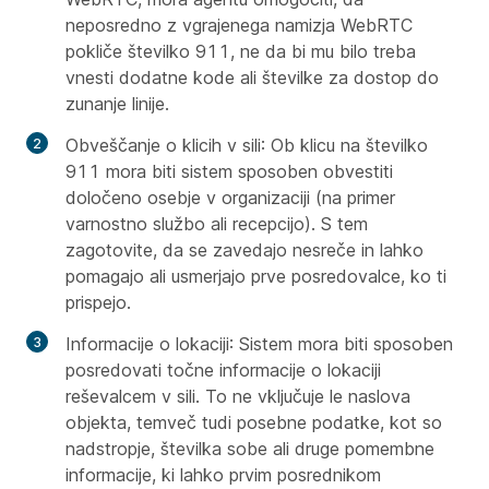
neposredno z vgrajenega namizja WebRTC
pokliče številko 911, ne da bi mu bilo treba
vnesti dodatne kode ali številke za dostop do
zunanje linije.
Obveščanje o klicih v sili
: Ob klicu na številko
911 mora biti sistem sposoben obvestiti
določeno osebje v organizaciji (na primer
varnostno službo ali recepcijo). S tem
zagotovite, da se zavedajo nesreče in lahko
pomagajo ali usmerjajo prve posredovalce, ko ti
prispejo.
Informacije o lokaciji
: Sistem mora biti sposoben
posredovati točne informacije o lokaciji
reševalcem v sili. To ne vključuje le naslova
objekta, temveč tudi posebne podatke, kot so
nadstropje, številka sobe ali druge pomembne
informacije, ki lahko prvim posrednikom