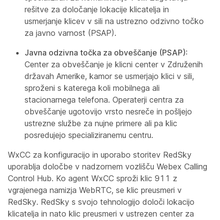
rešitve za določanje lokacije klicatelja in
usmerjanje klicev v sili na ustrezno odzivno točko
za javno varnost (PSAP).
Javna odzivna točka za obveščanje (PSAP)
:
Center za obveščanje je klicni center v Združenih
državah Amerike, kamor se usmerjajo klici v sili,
sproženi s katerega koli mobilnega ali
stacionarnega telefona. Operaterji centra za
obveščanje ugotovijo vrsto nesreče in pošljejo
ustrezne službe za nujne primere ali pa klic
posredujejo specializiranemu centru.
WxCC za konfiguracijo in uporabo storitev RedSky
uporablja določbe v nadzornem vozlišču Webex Calling
Control Hub. Ko agent WxCC sproži klic 911 z
vgrajenega namizja WebRTC, se klic preusmeri v
RedSky. RedSky s svojo tehnologijo določi lokacijo
klicatelja in nato klic preusmeri v ustrezen center za