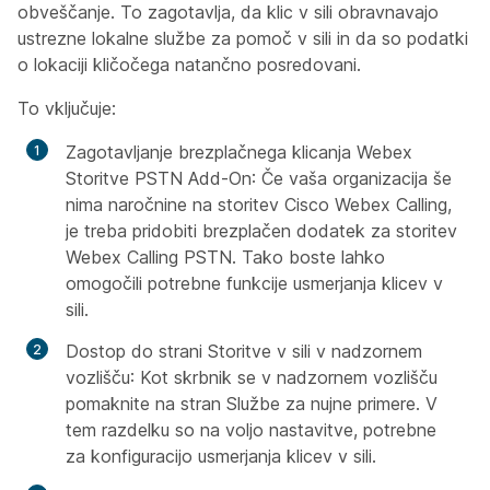
obveščanje. To zagotavlja, da klic v sili obravnavajo
ustrezne lokalne službe za pomoč v sili in da so podatki
o lokaciji kličočega natančno posredovani.
To vključuje:
Zagotavljanje brezplačnega klicanja Webex
Storitve PSTN Add-On
: Če vaša organizacija še
nima naročnine na storitev Cisco Webex Calling,
je treba pridobiti brezplačen dodatek za storitev
Webex Calling PSTN. Tako boste lahko
omogočili potrebne funkcije usmerjanja klicev v
sili.
Dostop do strani Storitve v sili v nadzornem
vozlišču
: Kot skrbnik se v nadzornem vozlišču
pomaknite na stran Službe za nujne primere. V
tem razdelku so na voljo nastavitve, potrebne
za konfiguracijo usmerjanja klicev v sili.