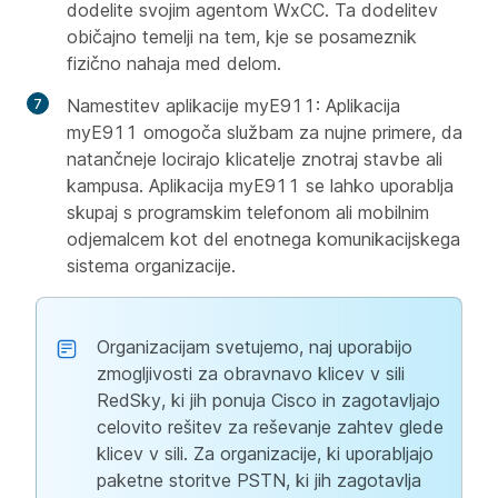
dodelite svojim agentom WxCC. Ta dodelitev
običajno temelji na tem, kje se posameznik
fizično nahaja med delom.
Namestitev aplikacije myE911
: Aplikacija
myE911 omogoča službam za nujne primere, da
natančneje locirajo klicatelje znotraj stavbe ali
kampusa. Aplikacija myE911 se lahko uporablja
skupaj s programskim telefonom ali mobilnim
odjemalcem kot del enotnega komunikacijskega
sistema organizacije.
Organizacijam svetujemo, naj uporabijo
zmogljivosti za obravnavo klicev v sili
RedSky, ki jih ponuja Cisco in zagotavljajo
celovito rešitev za reševanje zahtev glede
klicev v sili. Za organizacije, ki uporabljajo
paketne storitve PSTN, ki jih zagotavlja