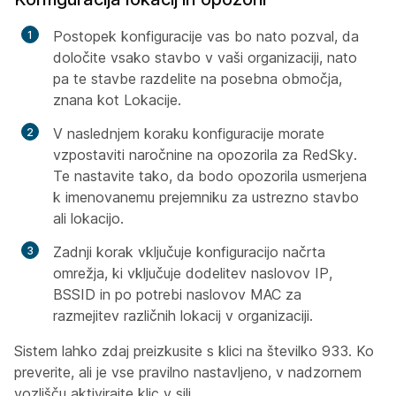
Postopek konfiguracije vas bo nato pozval, da
določite vsako
stavbo
v vaši organizaciji, nato
pa te stavbe razdelite na posebna območja,
znana kot
Lokacije
.
V naslednjem koraku konfiguracije morate
vzpostaviti naročnine na opozorila za RedSky.
Te nastavite tako, da bodo opozorila usmerjena
k imenovanemu prejemniku za ustrezno stavbo
ali lokacijo.
Zadnji korak vključuje konfiguracijo načrta
omrežja, ki vključuje dodelitev naslovov IP,
BSSID in po potrebi naslovov MAC za
razmejitev različnih lokacij v organizaciji.
Sistem lahko zdaj preizkusite s klici na številko 933. Ko
preverite, ali je vse pravilno nastavljeno, v nadzornem
vozlišču aktivirajte klic v sili.