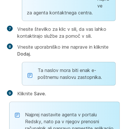
ve
za agenta kontaktnega centra.
Vnesite številko za klic v sili, da vas lahko
kontaktirajo službe za pomoč v sili.
Vnesite uporabniško ime naprave in kliknite
Dodaj
.
Ta naslov mora biti enak e-
poštnemu naslovu zastopnika.
Kliknite
Save
.
Najprej nastavite agenta v portalu
Redsky, nato pa v njegov prenosni
računalnik ali napravo namestite aplikacijo