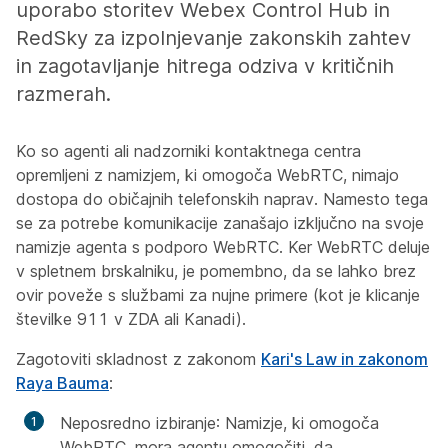
uporabo storitev Webex Control Hub in
RedSky za izpolnjevanje zakonskih zahtev
in zagotavljanje hitrega odziva v kritičnih
razmerah.
Ko so agenti ali nadzorniki kontaktnega centra
opremljeni z namizjem, ki omogoča WebRTC, nimajo
dostopa do običajnih telefonskih naprav. Namesto tega
se za potrebe komunikacije zanašajo izključno na svoje
namizje agenta s podporo WebRTC. Ker WebRTC deluje
v spletnem brskalniku, je pomembno, da se lahko brez
ovir poveže s službami za nujne primere (kot je klicanje
številke 911 v ZDA ali Kanadi).
Zagotoviti skladnost z zakonom
Kari's Law in zakonom
Raya Bauma
:
Neposredno izbiranje
: Namizje, ki omogoča
WebRTC, mora agentu omogočiti, da