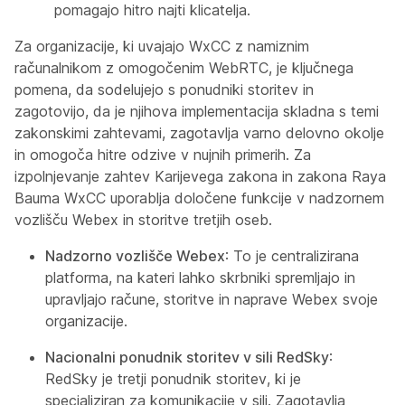
pomagajo hitro najti klicatelja.
Za organizacije, ki uvajajo WxCC z namiznim
računalnikom z omogočenim WebRTC, je ključnega
pomena, da sodelujejo s ponudniki storitev in
zagotovijo, da je njihova implementacija skladna s temi
zakonskimi zahtevami, zagotavlja varno delovno okolje
in omogoča hitre odzive v nujnih primerih. Za
izpolnjevanje zahtev Karijevega zakona in zakona Raya
Bauma WxCC uporablja določene funkcije v nadzornem
vozlišču Webex in storitve tretjih oseb.
Nadzorno vozlišče Webex
: To je centralizirana
platforma, na kateri lahko skrbniki spremljajo in
upravljajo račune, storitve in naprave Webex svoje
organizacije.
Nacionalni ponudnik storitev v sili RedSky
:
RedSky je tretji ponudnik storitev, ki je
specializiran za komunikacije v sili. Zagotavlja