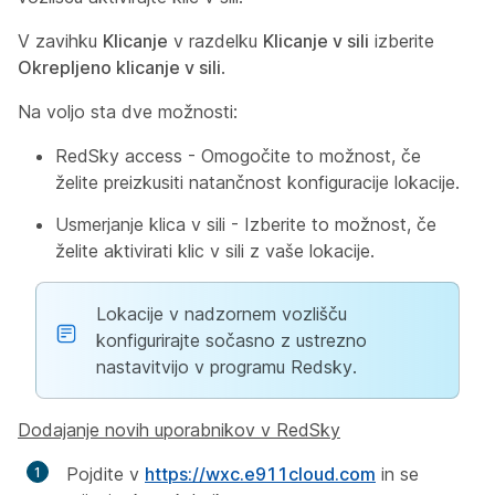
V zavihku
Klicanje
v razdelku
Klicanje v sili
izberite
Okrepljeno klicanje v sili
.
Na voljo sta dve možnosti:
RedSky access
- Omogočite to možnost, če
želite preizkusiti natančnost konfiguracije lokacije.
Usmerjanje klica v sili
- Izberite to možnost, če
želite aktivirati klic v sili z vaše lokacije.
Lokacije v nadzornem vozlišču
konfigurirajte sočasno z ustrezno
nastavitvijo v programu Redsky.
Dodajanje novih uporabnikov v RedSky
Pojdite v
https://wxc.e911cloud.com
in se