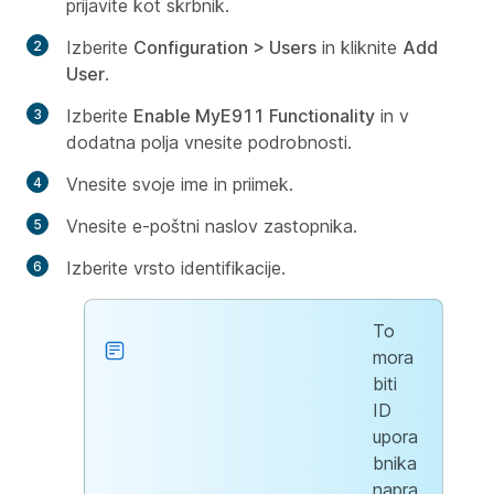
prijavite kot skrbnik.
Izberite
Configuration > Users
in kliknite
Add
User
.
Izberite
Enable MyE911 Functionality
in v
dodatna polja vnesite podrobnosti.
Vnesite svoje ime in priimek.
Vnesite e-poštni naslov zastopnika.
Izberite vrsto identifikacije.
To
mora
biti
ID
upora
bnika
napra