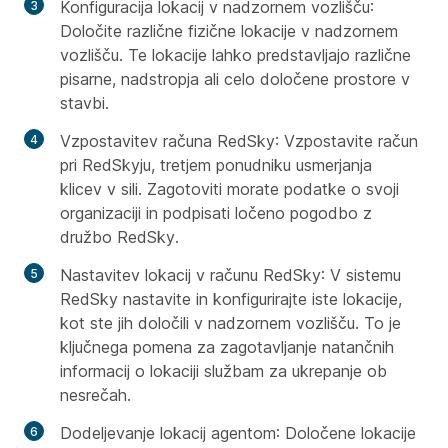
Konfiguracija lokacij v nadzornem vozlišču
:
Določite različne fizične lokacije v nadzornem
vozlišču. Te lokacije lahko predstavljajo različne
pisarne, nadstropja ali celo določene prostore v
stavbi.
Vzpostavitev računa RedSky
: Vzpostavite račun
pri RedSkyju, tretjem ponudniku usmerjanja
klicev v sili. Zagotoviti morate podatke o svoji
organizaciji in podpisati ločeno pogodbo z
družbo RedSky.
Nastavitev lokacij v računu RedSky
: V sistemu
RedSky nastavite in konfigurirajte iste lokacije,
kot ste jih določili v nadzornem vozlišču. To je
ključnega pomena za zagotavljanje natančnih
informacij o lokaciji službam za ukrepanje ob
nesrečah.
Dodeljevanje lokacij agentom
: Določene lokacije