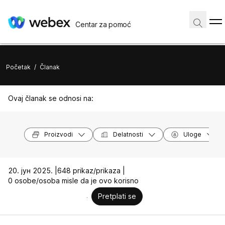
Centar za pomoć
Početak
/
Članak
Ovaj članak se odnosi na:
Proizvodi
Delatnosti
Uloge
20. јун 2025. |
648 prikaz/prikaza |
0 osobe/osoba misle da je ovo korisno
Pretplati se