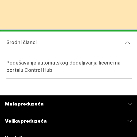
Srodni članci
Podešavanje automatskog dodeljivanja licenci na
portalu Control Hub
Mala preduzeća
Cene
Velika preduzeća
Aplikacija Webex
Webex Suite