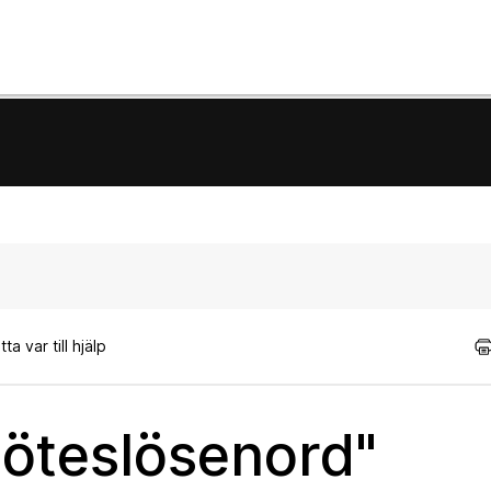
a var till hjälp
 möteslösenord"