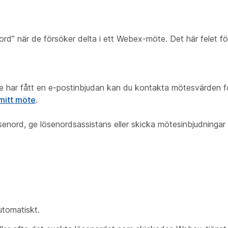
d” när de försöker delta i ett Webex-möte. Det här felet för
te har fått en e-postinbjudan kan du kontakta mötesvärden för
 mitt möte
.
nord, ge lösenordsassistans eller skicka mötesinbjudningar 
utomatiskt.