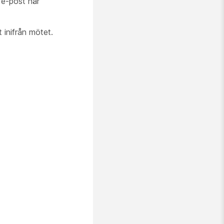
 e-post när
 inifrån mötet.