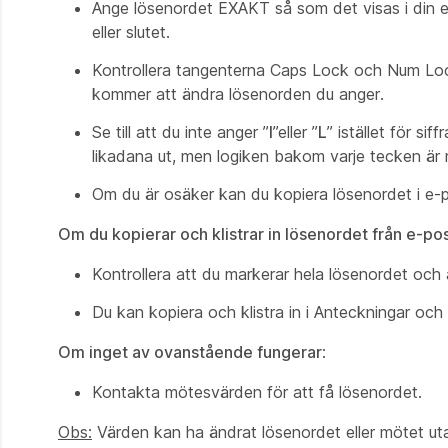
Ange lösenordet EXAKT så som det visas i din e-
eller slutet.
Kontrollera tangenterna Caps Lock och Num Lock
kommer att ändra lösenorden du anger.
Se till att du inte anger ”
I
”eller ”
L
” istället för siff
likadana ut, men logiken bakom varje tecken är 
Om du är osäker kan du kopiera lösenordet i e-po
Om du kopierar och klistrar in lösenordet från e-po
Kontrollera att du markerar hela lösenordet och a
Du kan kopiera och klistra in i Anteckningar och k
Om inget av ovanstående fungerar
:
Kontakta mötesvärden för att få lösenordet.
Obs:
Värden kan ha ändrat lösenordet eller mötet u