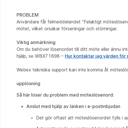
PROBLEM
Användare får felmeddelandet ”Felaktigt möteslösenor
mötet, vilket orsakar förseningar och störningar.
Viktig anmärkning
Om du behöver lösenordet till ditt möte eller ännu in
hjälp, se WBX71898 –
Hur kontaktar jag värden för
Webex tekniska support kan inte komma åt möteslöse
upplösning
Så här löser du problem med möteslösenord:
Anslut med hjälp av länken i e-postinbjudan
Det gör oftast att möteslösenordet fylls i a