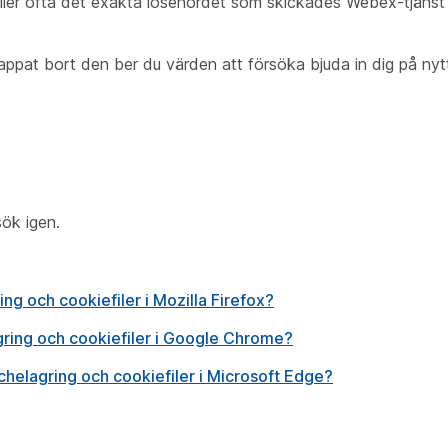
ler ofta det exakta lösenordet som skickades Webex-tjänst
appat bort den ber du värden att försöka bjuda in dig på nytt
ök igen.
g och cookiefiler i Mozilla Firefox?
ring och cookiefiler i Google Chrome?
elagring och cookiefiler i Microsoft Edge?