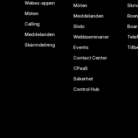
Webex-appen
Möten
Skri
Möten
Meddelanden
Room
Calling
Slido
Boar
Meddelanden
Webbseminarier
Tele
Skärmdelning
Events
Tillb
Contact Center
CPaaS
Säkerhet
Control Hub