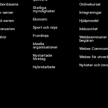
vbordsserie
Onlinekurser
Statliga
myndigheter
-serien
Integreringar
Ekonomi
d-serien
Hjälpmedel
Sport och nöje
fonserien
Inklusivitet
Frontlinje
ehör
Webbseminarier 
begäran
Ideella
organisationer
Webex Communi
Nystartade
Webex för utvec
företag
Nyheter och inno
Hybridarbete