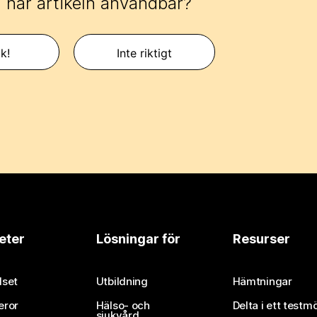
 här artikeln användbar?
k!
Inte riktigt
eter
Lösningar för
Resurser
set
Utbildning
Hämtningar
eror
Hälso- och
Delta i ett testm
sjukvård