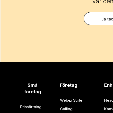
Var den
Ja tac
Små
Företag
Enh
företag
Webex Suite
Head
Prissättning
Calling
Kam