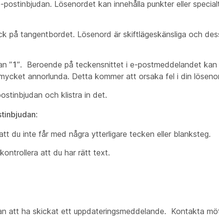
postinbjudan. Lösenordet kan innehålla punkter eller special
 på tangentbordet. Lösenord är skiftlägeskänsliga och dessa
ran ”
1
”. Beroende på teckensnittet i e-postmeddelandet kan
mycket annorlunda. Detta kommer att orsaka fel i din löseno
stinbjudan och klistra in det.
stinbjudan
:
tt du inte får med några ytterligare tecken eller blanksteg.
ontrollera att du har rätt text.
tan att ha skickat ett uppdateringsmeddelande. Kontakta mö