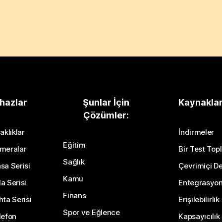
hazlar
Şunlar İçin
Kaynakla
Çözümler:
aklıklar
İndirmeler
Eğitim
meralar
Bir Test Topl
Sağlık
sa Serisi
Çevrimiçi De
Kamu
a Serisi
Entegrasyo
Finans
hta Serisi
Erişilebilirlik
Spor ve Eğlence
lefon
Kapsayıcılık