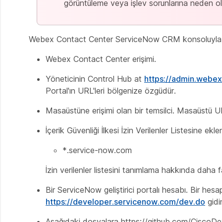
görüntüleme veya işlev sorunlarına neden ola
Webex Contact Center ServiceNow CRM konsoluyla e
Webex Contact Center erişimi.
Yöneticinin Control Hub at
https://admin.webe
Portal'ın URL'leri bölgenize özgüdür.
Masaüstüne erişimi olan bir temsilci. Masaüstü U
İçerik Güvenliği İlkesi İzin Verilenler Listesine ekl
*.service-now.com
İzin verilenler listesini tanımlama hakkında daha
Bir ServiceNow geliştirici portalı hesabı. Bir hesa
https://developer.servicenow.com/dev.do
gidi
Aşağıdaki dosyalara https://github.com/Cisco