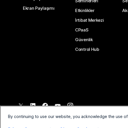
Seminerleri
Ser
Ekran Paylaşımı
Etkinlikler
Ak
İrtibat Merkezi
CPaaS
Güvenlik
Control Hub
©
2026
Cisco ve/veya bağlı kuruluşları. Tüm hakları saklıdır.
By continuing to use our website, you acknowledge the use of