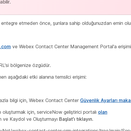
bilir.
ntegre etmeden önce, şunlara sahip olduğunuzdan emin olu
x.com
ve Webex Contact Center Management Portal'a erişim
RL'si bölgenize özgüdür.
enen aşağıdaki etki alanına temsilci erişimi:
 fazla bilgi için, Webex Contact Center
Güvenlik Ayarları maka
p oluşturmak için, serviceNow geliştirici portalı
olan
n ve Kaydol ve Oluşturmayı
Başlat'ı tıklayın
.
DevNet/webex-contact-center-crm-integrations/tree/main/Se