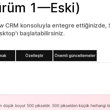
ürüm 1—Eski)
 CRM konsoluyla entegre ettiğinizde,
top'ı başlatabilirsiniz.
nmak
Özelleştir
Önemli güncellemeler
 en düşük boyut 500 pikseldir. 500 pikselden küçük herhangi b