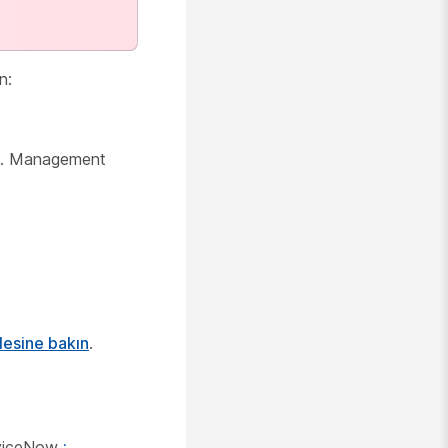
n:
i. Management
lesine bakın
.
rviceNow
: