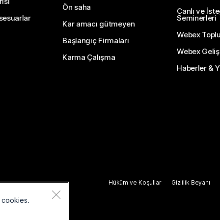
isi
Ön saha
Canlı ve İst
sesuarlar
Seminerleri
Kar amacı gütmeyen
Webex Topl
Başlangıç Firmaları
Webex Gelişti
Karma Çalışma
Haberler & Ye
Hüküm ve Koşullar
Gizlilik Beyanı
 cookies.