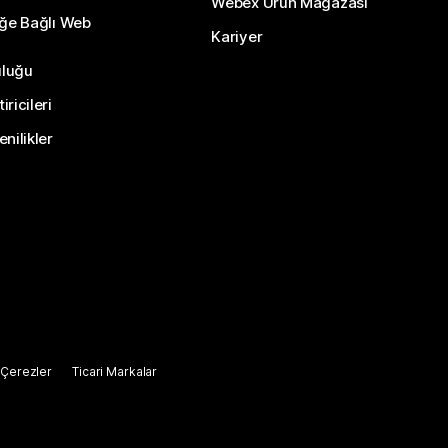
Webex Ürün Mağazası
eğe Bağlı Web
Kariyer
uluğu
ricileri
nilikler
Çerezler
Ticari Markalar