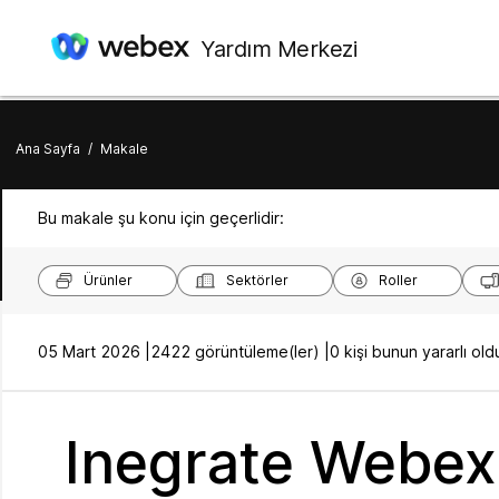
Yardım Merkezi
Ana Sayfa
/
Makale
Bu makale şu konu için geçerlidir:
Ürünler
Sektörler
Roller
05 Mart 2026 |
2422 görüntüleme(ler) |
0 kişi bunun yararlı o
Inegrate Webex