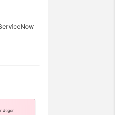
 ServiceNow
ir değer