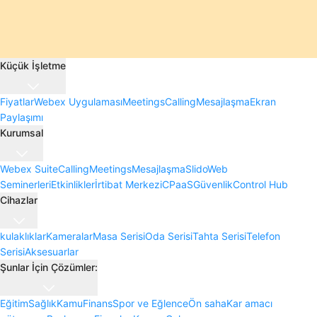
Küçük İşletme
Fiyatlar
Webex Uygulaması
Meetings
Calling
Mesajlaşma
Ekran
Paylaşımı
Kurumsal
Webex Suite
Calling
Meetings
Mesajlaşma
Slido
Web
Seminerleri
Etkinlikler
İrtibat Merkezi
CPaaS
Güvenlik
Control Hub
Cihazlar
kulaklıklar
Kameralar
Masa Serisi
Oda Serisi
Tahta Serisi
Telefon
Serisi
Aksesuarlar
Şunlar İçin Çözümler:
Eğitim
Sağlık
Kamu
Finans
Spor ve Eğlence
Ön saha
Kar amacı