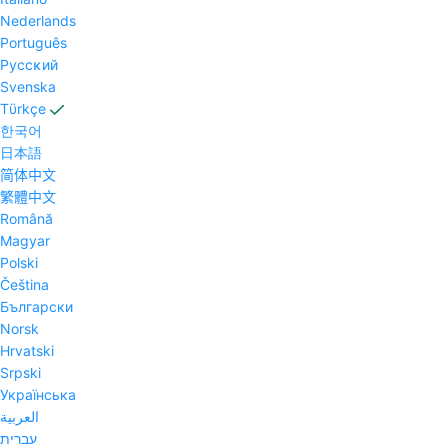
Nederlands
Português
Pyccĸий
Svenska
Tϋrkçe
한국어
日本語
简体中文
繁體中文
Română
Magyar
Polski
Čeština
Български
Norsk
Hrvatski
Srpski
Українська
العربية
עברית