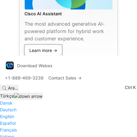
Cisco AI Assistant
The most advanced generative AI-
powered platform for hybrid work
and customer experience.
Learn more →
Download Webex
+1-888-469-3239
Contact Sales →
Ctrl K
Ara
...
Tϋrkçe
Dansk
Deutsch
English
Español
Français
Italiano