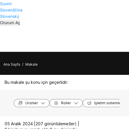
Suomi
Slovenščina
Slovenský
Oturum Aç
Ana Sayfa
/
Makale
Bu makale şu konu için geçerlidir:
Ürünler
Roller
İşletim sistemleri
05 Aralık 2024 |
207 görüntüleme(ler) |