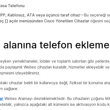
asa Telefonu
PP, Kablosuz, ATA veya üçüncü taraf cihaz
—Bu seçeneği se
eç [] açılır menüsünden
Cisco Yönetilen Cihazlar
öğesini seç
ş alanına telefon ekleme
deyken yemekhaneler, lobiler ve toplantı salonları gibi yerlerde 
da paylaşımlı Webex cihazları kurabilir, hizmetler ekleyebilir ve
eşmesini izleyebilirsiniz.
daki cihazlar belirli bir kullanıcıya değil, fiziksel bir konuma a
ım sağlanır.
ar
Webex Aramayı desteklemektedir. Bu cihazların çoğunu M
debilir, yalnızca aşağıdaki alt kümesini ise aktivasyon kodu k