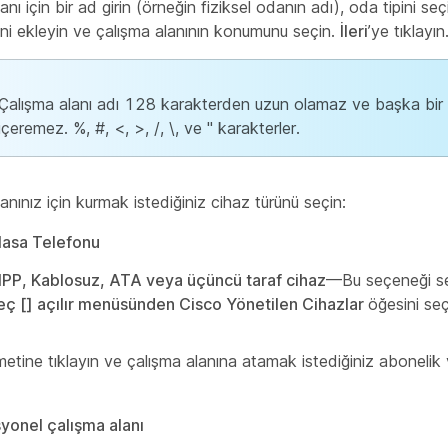
anı için bir ad girin (örneğin fiziksel odanın adı), oda tipini se
ini ekleyin ve çalışma alanının konumunu seçin.
İleri
’ye tıklayın
Çalışma alanı adı 128 karakterden uzun olamaz ve başka bir 
içeremez. %, #, <, >, /, \, ve " karakterler.
anınız için kurmak istediğiniz cihaz türünü seçin:
asa Telefonu
PP, Kablosuz, ATA veya üçüncü taraf cihaz
—Bu seçeneği se
eç [] açılır menüsünden
Cisco Yönetilen Cihazlar
öğesini seç
etine tıklayın ve çalışma alanına atamak istediğiniz abonelik 
yonel çalışma alanı