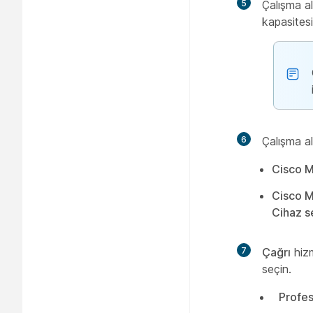
5
Çalışma al
kapasites
6
Çalışma al
Cisco M
Cisco M
Cihaz s
7
Çağrı
hizm
seçin.
Profes