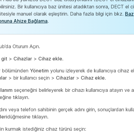
lirsiniz. Bir kullanıcıya baz ünitesi atadıktan sonra, DECT el c
tesiyle manuel olarak eşleştirin. Daha fazla bilgi için bkz.
Baz
yonuna Ahize Bağlama
.
ub’da Oturum Açın.
git
>
Cihazlar
>
Cihaz ekle
.
lar bölümünden
Yönetim
yolunu izleyerek de kullanıcıya cihaz ekl
ılar
> bir kullanıcı seçin >
Cihazlar
>
Cihaz ekle
.
llanım
seçeneğini belirleyerek bir cihazı kullanıcıya atayın ve 
ğine tıklayın.
adını veya telefon sahibinin gerçek adını girin, sonuçlardan kull
İleri
düğmesine tıklayın.
için kurmak istediğiniz cihaz türünü seçin: