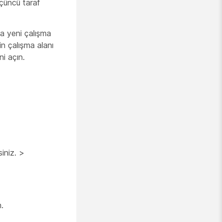
çüncü taraf
ca yeni çalışma
in çalışma alanı
i açın.
iniz. >
.