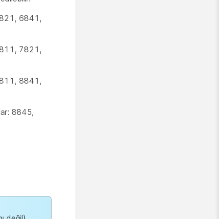
 6821, 6841,
 7811, 7821,
 8811, 8841,
lar: 8845,
ı değil)