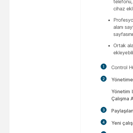
telefonu
cihaz ekl
Profesyon
alanı say
sayfasın
Ortak ala
ekleyebili
1
Control H
2
Yönetime 
Yönetim
b
Çalışma A
3
Paylaşıla
4
Yeni çalı