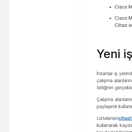
Cisco M
Cisco M
Cihaz s
Yeni i
İnsanlar iş yerin
çalışma alanların
birliğinin gerçekl
Çalışma alanların
paylaşımlı kullan
Listelenen
cihazl
kullanarak kayde