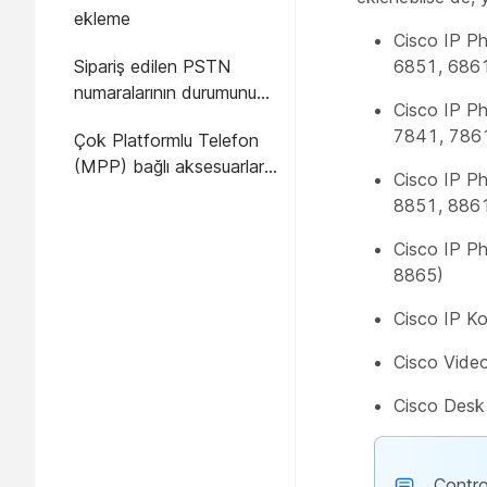
ekleme
Cisco IP Ph
Sipariş edilen PSTN
6851, 686
numaralarının durumunu
Cisco IP Ph
kontrol etme
7841, 786
Çok Platformlu Telefon
(MPP) bağlı aksesuarlar—
Cisco IP Ph
Kulaklıklar ve Anahtar
8851, 886
Genişletme Modülleri
(KEM'ler)
Cisco IP Ph
8865)
Cisco IP K
Cisco Vide
Cisco Desk
Contro