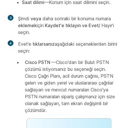
Saat dilimi
—Konum için saat dilimini seçin.
3
Şimdi
veya
daha sonraki bir konuma numara
eklemek
için
Kaydet'e tıklayın ve Evet/
Hayır'ı
seçin.
4
Evet'e
tıklarsanız
aşağıdaki seçeneklerden birini
seçin:
Cisco PSTN
—Cisco'dan bir Bulut PSTN
çözümü istiyorsanız bu seçeneği seçin.
Cisco Çağrı Planı, acil durum çağrısı, PSTN
gelen ve giden yerel ve uluslararası çağrılar
sağlayan ve mevcut numaraları Cisco'ya
PSTN numaraları sipariş çalışmanız için size
olanak sağlayan, tam ekran değişimli bir
çözümdür.