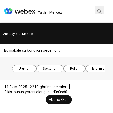
Yardım Merkezi
Ana Sayfa
/
Makale
Bu makale şu konu için geçerlidir:
Ürünler
Sektörler
Roller
İşletim sistem
11 Ekim 2025 |
2219 görüntüleme(ler) |
2 kişi bunun yararlı olduğunu düşündü
Abone Olun