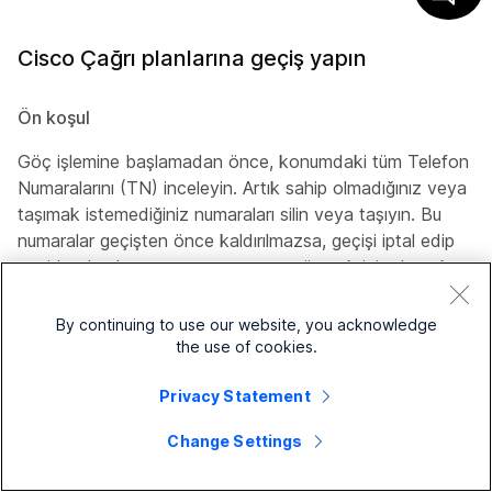
Cisco Çağrı planlarına geçiş yapın
Ön koşul
Göç işlemine başlamadan önce, konumdaki tüm Telefon
Numaralarını (TN) inceleyin. Artık sahip olmadığınız veya
taşımak istemediğiniz numaraları silin veya taşıyın. Bu
numaralar geçişten önce kaldırılmazsa, geçişi iptal edip
yeniden başlatmanız veya sorunu çözmek için destek
ekibiyle iletişime geçmeniz gerekir.
By continuing to use our website, you acknowledge
Mevcut bir konumunuz için PSTN bağlantınızı Cisco
the use of cookies.
PSTN olarak değiştirebilirsiniz. Örneğin, tesis içi PSTN
(yerel ağ geçidi) veya entegre olmayan CCP
Privacy Statement
bağlantılarının konumlarını Cisco PSTN'ye
değiştirebilirsiniz. Cisco PSTN, Cisco'nun bulut PSTN
Change Settings
çözümünü sağlar.