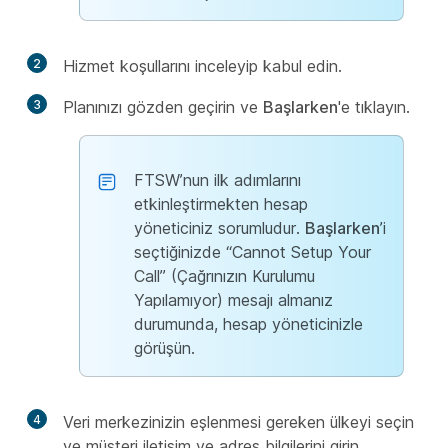
2
Hizmet koşullarını inceleyip kabul edin.
3
Planınızı gözden geçirin ve
Başlarken
'e tıklayın.
FTSW’nun ilk adımlarını
etkinleştirmekten hesap
yöneticiniz sorumludur.
Başlarken
’i
seçtiğinizde “Cannot Setup Your
Call” (Çağrınızın Kurulumu
Yapılamıyor) mesajı almanız
durumunda, hesap yöneticinizle
görüşün.
4
Veri merkezinizin eşlenmesi gereken ülkeyi seçin
ve müşteri iletişim ve adres bilgilerini girin.