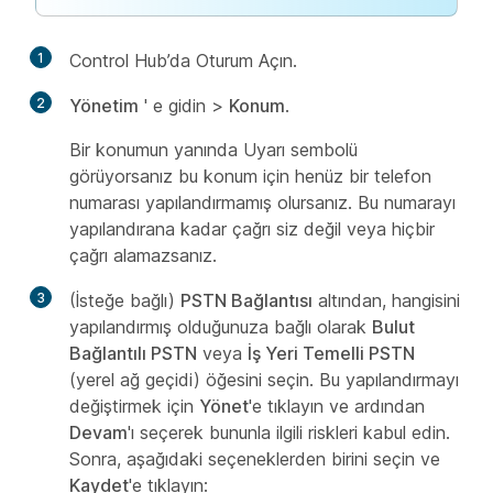
1
Control Hub’da Oturum Açın.
2
Yönetim
' e gidin >
Konum
.
Bir konumun yanında Uyarı sembolü
görüyorsanız bu konum için henüz bir telefon
numarası yapılandırmamış olursanız. Bu numarayı
yapılandırana kadar çağrı siz değil veya hiçbir
çağrı alamazsanız.
3
(İsteğe bağlı)
PSTN Bağlantısı
altından, hangisini
yapılandırmış olduğunuza bağlı olarak
Bulut
Bağlantılı PSTN
veya
İş Yeri Temelli PSTN
(yerel ağ geçidi) öğesini seçin. Bu yapılandırmayı
değiştirmek için
Yönet
'e tıklayın ve ardından
Devam
'ı seçerek bununla ilgili riskleri kabul edin.
Sonra, aşağıdaki seçeneklerden birini seçin ve
Kaydet
'e tıklayın: