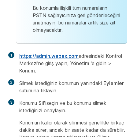
Bu konumla ilişkili tüm numaraların
PSTN sağlayıcınıza geri gönderileceğini
unutmayın; bu numaralar artık size ait
olmayacaktır.
1
https://admin.webex.com
adresindeki Kontrol
Merkezi'ne giriş yapın,
Yönetim
'e gidin >
Konum
.
2
Silmek istediğiniz konumun yanındaki
Eylemler
sütununa tıklayın.
3
Konumu
Sil'i
seçin ve bu konumu silmek
istediğinizi onaylayın.
Konumun kalıcı olarak silinmesi genellikle birkaç
dakika sürer, ancak bir saate kadar da sürebilir.