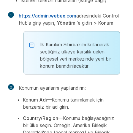
İstenen telefon numaraları (isteğe bağlı)
1
https://admin.webex.com
adresindeki Control
Hub'a giriş yapın,
Yönetim
'e gidin >
Konum
.
İlk Kurulum Sihirbazı'nı kullanarak
seçtiğiniz ülkeye karşılık gelen
bölgesel veri merkezinde yeni bir
konum barındırılacaktır.
2
Konumun ayarlarını yapılandırın:
Konum Adı
—Konumu tanımlamak için
benzersiz bir ad girin.
Country/Region
—Konumu bağlayacağınız
bir ülke seçin. Örneğin, Amerika Birleşik
Devletleri'nde (genel merkez) ve Birleşik