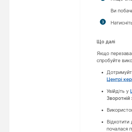
Ви побач
3
Натисніт
Що далі
Якщо перезава
спробуйте вико
Дотримуйте
Центрі ке
Увійдіть у
Зворотній 
Використов
Відкотити 
почалася п