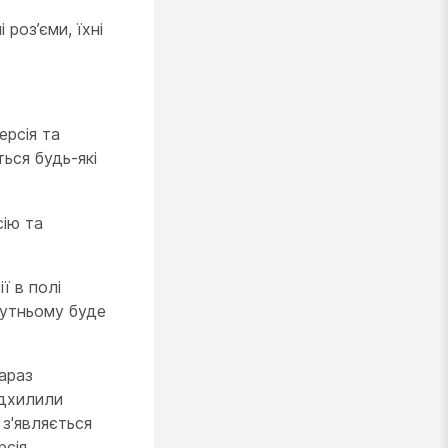
роз’єми, їхні
ерсія та
ься будь-які
сію та
ї в полі
бутньому буде
араз
ідхилили
 з'являється
сія.