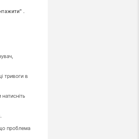
нтажити"
.
увач,
і тривоги в
м натисніть
.
кщо проблема