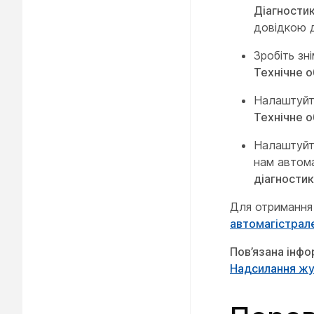
Діагности
довідкою д
Зробіть зн
Технічне 
Налаштуйте
Технічне 
Налаштуйте
нам автом
діагности
Для отримання
автомагістрал
Пов’язана інфо
Надсилання жу