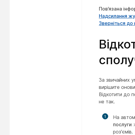
Пов’язана інфо
Надсилання жу
Зверніться до 
Відко
сполуч
За звичайних у
вирішите онови
Відкотити до п
не так.
1
На автом
послуги
роз'ємів.