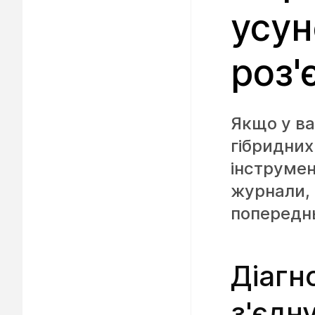
усун
роз'
Якщо у ва
гібридних
інструмен
журнали, 
попереднь
Діагн
з'єдн