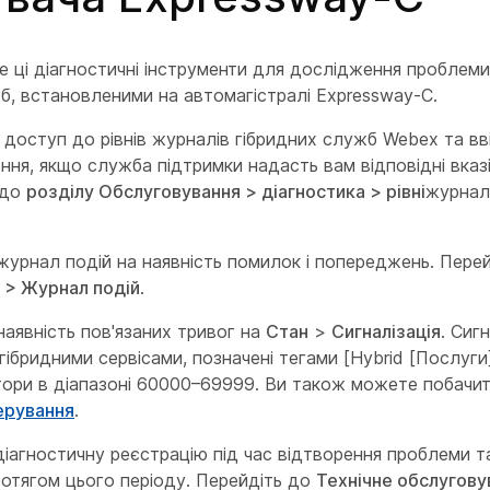
 ці діагностичні інструменти для дослідження проблеми
б, встановленими на автомагістралі Expressway-C.
доступ до рівнів журналів гібридних служб Webex та вв
ня, якщо служба підтримки надасть вам відповідні вказі
 до
розділу Обслуговування > діагностика > рівні
журнал
журнал подій на наявність помилок і попереджень. Пере
>
Журнал подій
.
наявність пов'язаних тривог на
Стан
>
Сигналізація
. Сиг
з гібридними сервісами, позначені тегами [Hybrid [Послуг
тори в діапазоні 60000–69999. Ви також можете побачит
ерування
.
діагностичну реєстрацію під час відтворення проблеми та
отягом цього періоду. Перейдіть до
Технічне обслугову