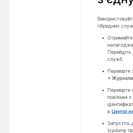
Використовуйте
гібридних служ
Отримайте 
налагоджен
Перейдіть
служб.
Перевірте 
>
Журнали
Перевірте 
пов’язані 
ідентифіка
в
Центрі к
Запустіть 
tcpdump пр