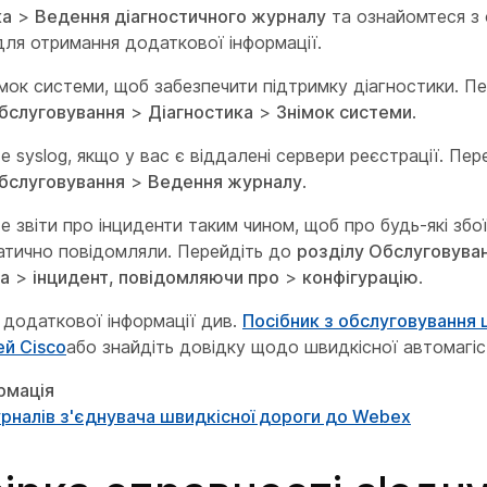
ка
>
Ведення діагностичного журналу
та ознайомтеся з
ля отримання додаткової інформації.
імок системи, щоб забезпечити підтримку діагностики. П
обслуговування
>
Діагностика
>
Знімок системи
.
 syslog, якщо у вас є віддалені сервери реєстрації. Пер
обслуговування
>
Ведення журналу
.
 звіти про інциденти таким чином, щоб про будь-які збо
атично повідомляли. Перейдіть до
розділу Обслуговува
ка
>
інцидент, повідомляючи про
>
конфігурацію
.
 додаткової інформації див.
Посібник з обслуговування 
ей Cisco
або знайдіть довідку щодо швидкісної автомагіс
рмація
рналів з'єднувача швидкісної дороги до Webex