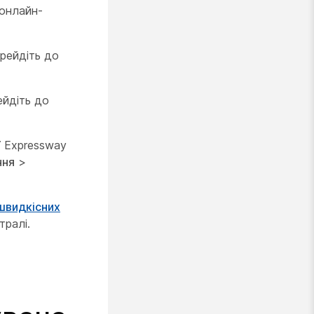
 онлайн-
ерейдіть до
ейдіть до
ї Expressway
ння
>
швидкісних
тралі.