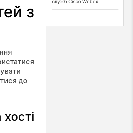
служб Cisco Webex
тей з
ання
ористатися
сувати
тися до
 хості