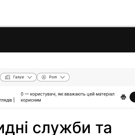
Галузі
Ролі
0 — користувачі, які вважають цей матеріал
лядів |
корисним
идні служби та