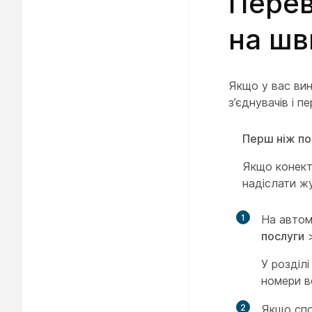
Перев
на шв
Якщо у вас вин
з’єднувачів і п
Перш ніж по
Якщо конект
надіслати ж
1
На автом
послуги
У розділ
номери ве
2
Якщо спо