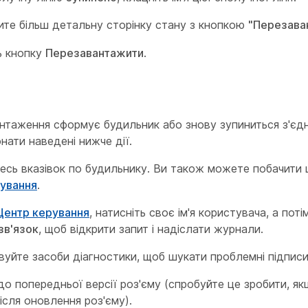
ите більш детальну сторінку стану з кнопкою
"Перезава
ь кнопку
Перезавантажити
.
нтаження сформує будильник або знову зупиниться з'єдн
нати наведені нижче дії.
сь вказівок по будильнику. Ви також можете побачити ц
рування
.
Центр керування
, натисніть своє ім'я користувача, а поті
зв'язок
, щоб відкрити запит і надіслати журнали.
уйте засоби діагностики, щоб шукати проблемні підписи
до попередньої версії роз'єму (спробуйте це зробити, я
ісля оновлення роз'єму).