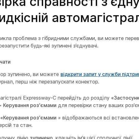
ірка справності з'єдн
идкісній автомагістрал
икла проблема з гібридними службами, ви можете перев
ерезапустити будь-які зупинені з’єднувачі.
чати
ор зупинено, ви можете
відкрити запит у служби підтр
урнал, перш ніж перезапускати конектор.
агістралі Expressway-C перейдіть до розділу
«Застосун
>
Керування роз'ємами
для перевірки стану ваших роз'єм
і
«Керування роз'ємами
» відображаються всі встановлені
рсій та стан.
лучну лінію
зупинено
, клацніть ім'я цієї сполучної лінії.