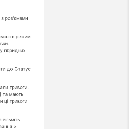
 з роз'ємами
імкніть режим
вки.
у гібридних
йти до
Статус
нали тривоги,
и] та мають
и ці тривоги
 візьміть
вання
>