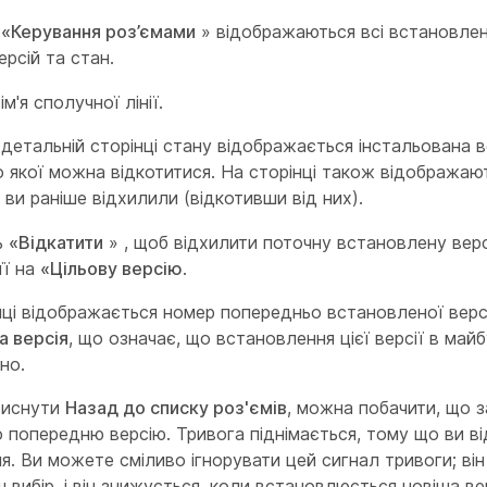
і
«Керування роз’ємами
» відображаються всі встановлені 
рсій та стан.
ім'я сполучної лінії.
 детальній сторінці стану відображається інстальована в
до якої можна відкотитися. На сторінці також відображают
кі ви раніше відхилили (відкотивши від них).
ь
«Відкатити
» , щоб відхилити поточну встановлену вер
її на
«Цільову версію
.
нці відображається номер попередньо встановленої версі
а версія
, що означає, що встановлення цієї версії в май
но.
тиснути
Назад до списку роз'ємів
, можна побачити, що з
 попередню версію. Тривога піднімається, тому що ви в
я. Ви можете сміливо ігнорувати цей сигнал тривоги; він
 вибір, і він знижується, коли встановлюється новіша вер