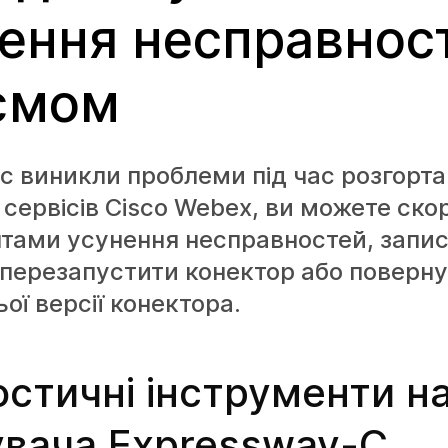
ення несправнос
ємом
с виникли проблеми під час розгорт
 сервісів Cisco Webex, ви можете ск
тами усунення несправностей, запи
перезапустити конектор або поверну
ої версії конектора.
остичні інструменти на
увача Expressway-C