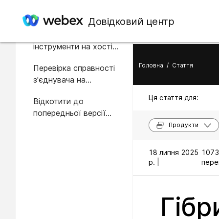
У цій статті
Довідковий центр
Діагностичні
інструменти на хості
з'єднувача Expressway-
Головна
/
Стаття
Перевірка справності
C
з'єднувача на
швидкісній
Ця стаття для:
Відкотити до
автомагістралі C
попередньої версії
сполучної лінії
Продукти
18 липня 2025
1073
р. |
перег
Гібр