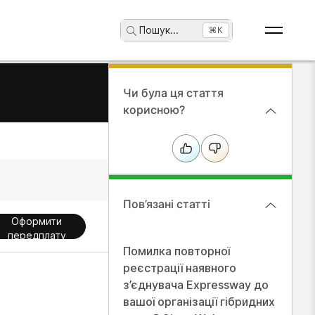
Пошук
...
⌘K
Чи була ця стаття
корисною?
Пов’язані статті
Оформити
передплату
Помилка повторної
реєстрації наявного
з’єднувача Expressway до
вашої організації гібридних