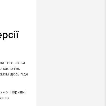
рсії
я того, як ви
 оновлення.
'ємом щось піде
ки»
>
Гібридні
ваших