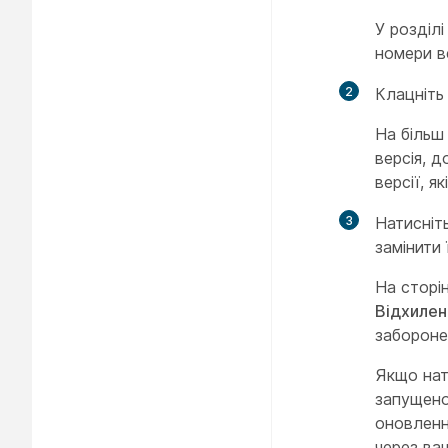
У розділ
номери ве
2
Клацніть 
На більш
версія, 
версії, я
3
Натисніт
замінити 
На сторі
Відхилен
забороне
Якщо на
запущено
оновленн
через ваш