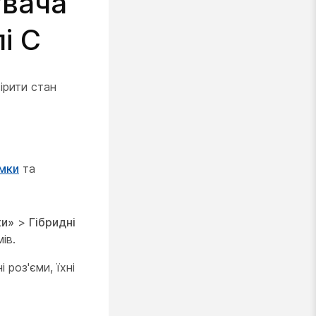
увача
і C
ірити стан
имки
та
ки»
>
Гібридні
ів.
 роз'єми, їхні