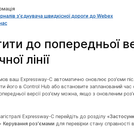
рмація
рналів з'єднувача швидкісної дороги до Webex
нас
тити до попередньої ве
ної лінії
мов ваш Expressway-C автоматично оновлює роз'єми післ
ти його в Control Hub або встановите запланований час
опередньої версії роз'єму можна, якщо з оновленим роз
агістралі Expressway-C перейдіть до розділу
«Застосун
>
Керування роз'ємами
для перевірки стану справності 