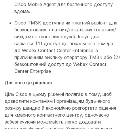
Cisco Mobile Agent для безпечного доступу
вдома.
Cisco ТМЗК доступна як платний варіант для
безкоштовних, платних/локальних і платних/
вихідних голосових служб. Існує два
варіанти: (1) доступ до локального номера
до Webex Contact Center Enterprise із
припиненням виклику оператору ТМЗК або (2)
безкоштовний доступ до Webex Contact
Center Enterprise
Для кого це рішення
Ціль Cisco в цьому рішенні полягає в тому, щоб
дозволити компаніям і організаціям будь-якого
розміру швидко й економічно розгортати рішення
для хмарного контактного центру, одночасно
забезпечуючи можливість легко додавати
додаткові функції з часом. Зокрема, це рішення