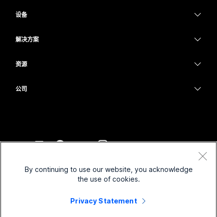
Webex 应用程序
Webex Suite
设备
Meetings
Calling
头戴式耳机
Calling
解决方案
Meetings
摄像头
教育
消息传递
消息传递
资源
Desk 系列
医疗保健
屏幕共享
下载
Slido
Room 系列
公司
政府
加入测试会议
Webinars
Cisco
Board 系列
财务
在线课程
Events
联系技术支持
Phone 系列
体育与娱乐
集成
Contact Center
联系销售
配件
一线员工
辅助功能
CPaaS
条款和条件
Webex Blog
By continuing to use our website, you acknowledge
非营利组织
隐私权声明
包容性
安全性
the use of cookies.
Webex 思想领导力
Cookie
新兴公司
直播和点播网络研讨会
Control Hub
Privacy Statement
Webex 商店
商标
混合式工作
Webex 社区
©
2026
Cisco 和/或其附属公司。保留所有权利。