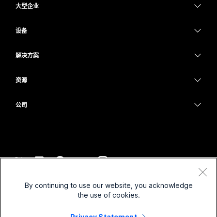
大型企业
Webex 应用程序
Webex Suite
设备
Meetings
Calling
头戴式耳机
Calling
解决方案
Meetings
摄像头
教育
消息传递
消息传递
资源
Desk 系列
医疗保健
屏幕共享
下载
Slido
Room 系列
公司
政府
加入测试会议
Webinars
Cisco
Board 系列
财务
在线课程
Events
联系技术支持
Phone 系列
体育与娱乐
集成
Contact Center
联系销售
配件
一线员工
辅助功能
CPaaS
条款和条件
Webex Blog
By continuing to use our website, you acknowledge
非营利组织
隐私权声明
包容性
安全性
the use of cookies.
Webex 思想领导力
Cookie
新兴公司
直播和点播网络研讨会
Control Hub
Privacy Statement
Webex 商店