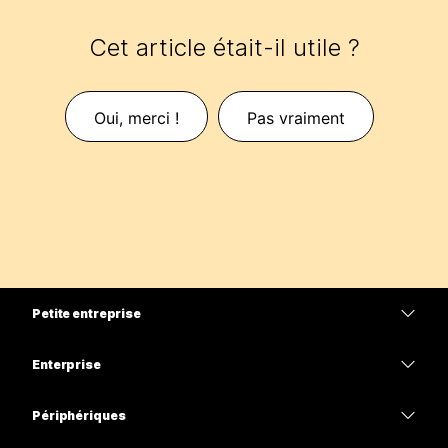
Cet article était-il utile ?
Oui, merci !
Pas vraiment
Petite entreprise
Tarifs
Enterprise
Application Webex
Webex Suite
Périphériques
Meetings
Calling