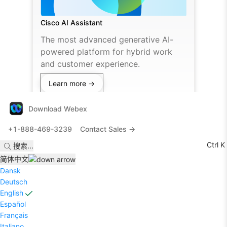
Cisco AI Assistant
The most advanced generative AI-
powered platform for hybrid work
and customer experience.
Learn more →
Download Webex
+1-888-469-3239
Contact Sales →
Ctrl K
搜索
...
简体中文
Dansk
Deutsch
English
Español
Français
Italiano