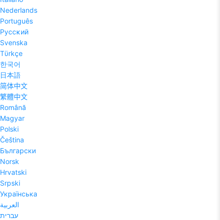
Nederlands
Português
Pyccĸий
Svenska
Tϋrkçe
한국어
日本語
简体中文
繁體中文
Română
Magyar
Polski
Čeština
Български
Norsk
Hrvatski
Srpski
Українська
العربية
עברית