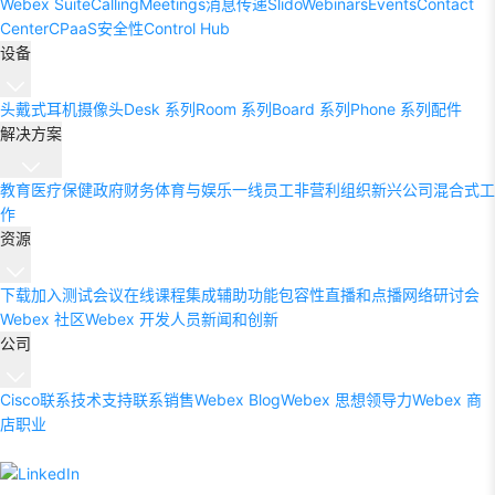
Webex Suite
Calling
Meetings
消息传递
Slido
Webinars
Events
Contact
Center
CPaaS
安全性
Control Hub
设备
头戴式耳机
摄像头
Desk 系列
Room 系列
Board 系列
Phone 系列
配件
解决方案
教育
医疗保健
政府
财务
体育与娱乐
一线员工
非营利组织
新兴公司
混合式工
作
资源
下载
加入测试会议
在线课程
集成
辅助功能
包容性
直播和点播网络研讨会
Webex 社区
Webex 开发人员
新闻和创新
公司
Cisco
联系技术支持
联系销售
Webex Blog
Webex 思想领导力
Webex 商
店
职业