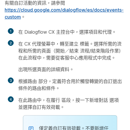
有關自訂活動的資訊，請參閱
https://cloud.google.com/dialogflow/es/docs/events-
custom
。
1
在 Dialogflow CX 主控台中，選擇項目和代理。
2
在 CX 代理螢幕中，轉至
建立
標籤。選擇所需的流
程和所需的頁面（
開始／結束
流程/結束階段作業
)
在此流程中，需要從客服中心應用程式中完成。
出現所選頁面的詳細資料。
3
根據
路由
部分，定義符合用於觸發轉變的自訂退出
條件的路由和條件。
4
在此路由中，在
履行
區段，按一下
新增對話
選項
並選擇
自訂有效荷載
。
僅定義自訂有效荷載。不要新增任