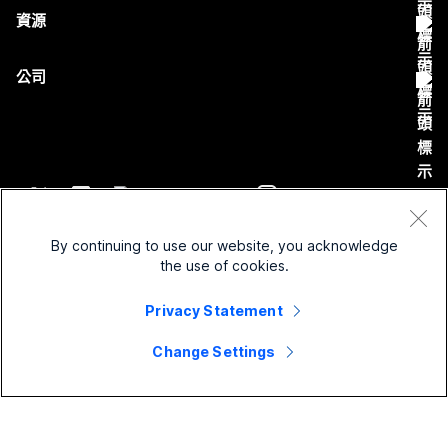
教育
Messaging
資源
Desk 系列
螢幕共用
醫療保健
Slido
下載
Room 系列
公司
政府
Webinars
加入測驗會議
Board 系列
Cisco
財務
Events
線上課程
電話系列
聯絡技術支援
運動與娛樂
Contact Center
整合
配件
聯絡銷售人員
前線
CPaaS
協助工具
條款和條件
Webex 部落格
非營利
安全性
By continuing to use our website, you acknowledge
包容性
隱私權聲明
the use of cookies.
Webex 思想領導力
啟動
Control Hub
Cookie
即時和隨選網路研討會
Webex Merch Store
Privacy Statement
商標
混合式工作
Webex 社群
©
2026
Cisco 和/或其子公司。保留所有權利。
職業
Change Settings
Webex 開發人員
新聞與創新