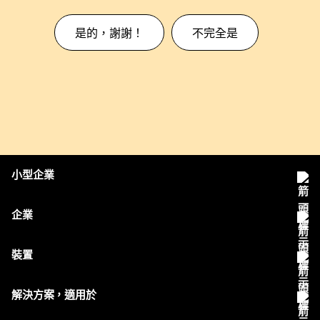
是的，謝謝！
不完全是
小型企業
定價
企業
Webex 應用程式
Webex Suite
裝置
Meetings
Calling
耳機
Calling
解決方案，適用於
Meetings
攝影機
Messaging