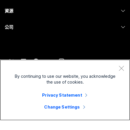
攝影機
Messaging
教育
Messaging
資源
Desk 系列
螢幕共用
醫療保健
Slido
下載
Room 系列
公司
政府
Webinars
加入測驗會議
Board 系列
Cisco
財務
Events
線上課程
電話系列
聯絡技術支援
運動與娛樂
Contact Center
整合
配件
聯絡銷售人員
前線
CPaaS
協助工具
條款和條件
Webex 部落格
非營利
安全性
By continuing to use our website, you acknowledge
包容性
隱私權聲明
the use of cookies.
Webex 思想領導力
啟動
Control Hub
Cookie
即時和隨選網路研討會
Webex Merch Store
Privacy Statement
商標
混合式工作
Webex 社群
©
2026
Cisco 和/或其子公司。保留所有權利。
職業
Change Settings
Webex 開發人員
新聞與創新