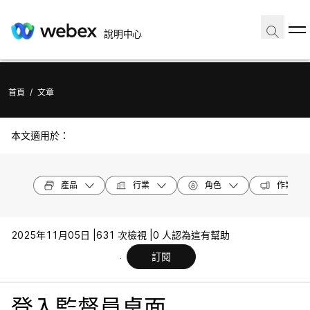
說明中心
首頁
/
文章
本文適用於：
產品
行業
角色
作業系統
2025年11月05日 |
631 次檢視 |
0 人認為這有幫助
訂閱
登入監督員桌面