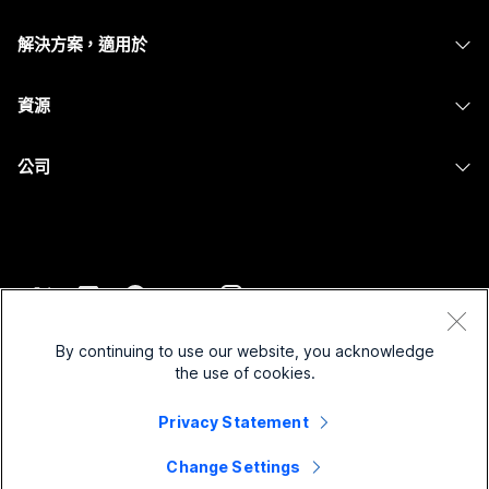
Calling
耳機
Calling
解決方案，適用於
Meetings
攝影機
Messaging
教育
Messaging
資源
Desk 系列
螢幕共用
醫療保健
Slido
下載
Room 系列
公司
政府
Webinars
加入測驗會議
Board 系列
Cisco
財務
Events
線上課程
電話系列
聯絡技術支援
運動與娛樂
Contact Center
整合
配件
聯絡銷售人員
前線
CPaaS
協助工具
條款和條件
Webex 部落格
非營利
安全性
By continuing to use our website, you acknowledge
包容性
隱私權聲明
the use of cookies.
Webex 思想領導力
啟動
Control Hub
Cookie
即時和隨選網路研討會
Privacy Statement
Webex Merch Store
商標
混合式工作
Webex 社群
©
2026
Cisco 和/或其子公司。保留所有權利。
職業
Change Settings
Webex 開發人員