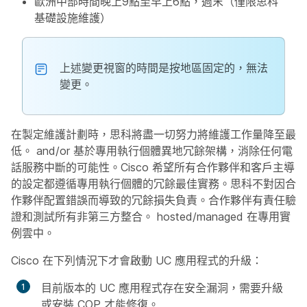
歐洲中部時間晚上9點至早上6點，週末（僅限思科
基礎設施維護）
上述變更視窗的時間是按地區固定的，無法
變更。
在製定維護計劃時，思科將盡一切努力將維護工作量降至最
低。 and/or 基於專用執行個體異地冗餘架構，消除任何電
話服務中斷的可能性。Cisco 希望所有合作夥伴和客戶主導
的設定都遵循專用執行個體的冗餘最佳實務。思科不對因合
作夥伴配置錯誤而導致的冗餘損失負責。合作夥伴有責任驗
證和測試所有非第三方整合。 hosted/managed 在專用實
例雲中。
Cisco 在下列情況下才會啟動 UC 應用程式的升級：
目前版本的 UC 應用程式存在安全漏洞，需要升級
或安裝 COP 才能修復。