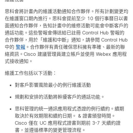
思科會將計畫內的維護活動通知合作夥伴。所有計劃變更均
在維護窗口期內進行。思科會提前至少 10 個行事曆日以書
面通知合作夥伴，告知計畫中的維修活動可能會中斷客戶的
通話功能。這些警報會傳送給已註冊 Control Hub 警報的
合作夥伴，用於「
維護和中斷
」通知，請參閱 Control Hub
中的
警報
。合作夥伴有責任確保思科擁有準確、最新的聯
絡資訊。Cisco 建議管理員建立帳戶並使用 Webex 應用程
式接收通知。
維護工作包括以下活動：
對客戶影響風險最小的例行維護活動
規劃和安排的活動將幹擾客戶的通話功能。
思科管理的統一通訊應用程式憑證的例行續約。續期
取決於有效期限和續約日期。 & 證書頒發時間。
Cisco 僅在 UC 應用程式證書到期前 3-7 天續約證
書，並遵循標準的變更管理流程。