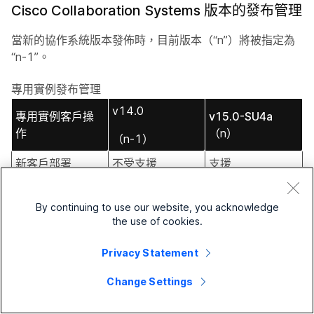
Cisco Collaboration Systems 版本的發布管理
當新的協作系統版本發佈時，目前版本（“n”）將被指定為
“n-1”。
專用實例發布管理
v14.0
專用實例客戶操
v15.0-SU4a
作
（n）
（n-1）
新客戶部署
不受支援
支援
需要升級到
支援升級
支援
v15SU4a
By continuing to use our website, you acknowledge
the use of cookies.
顧客可以繼續
否
是
Privacy Statement
上表中提到的目前「n-1」已進入支援期結束階段。仍在使
用此版本的用戶必須升級到最新版本。思科將透過通知合作
Change Settings
夥伴開始準備升級工作來支援此次過渡。思科和合作夥伴將
根據客戶的業務需求，共同協調安排維護窗口。