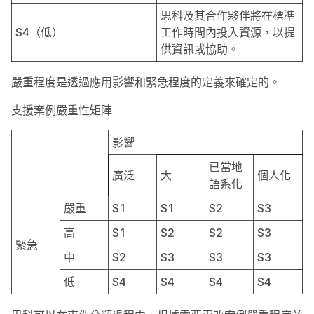
思科及其合作夥伴將在標準
S4（低）
工作時間內投入資源，以提
供資訊或協助。
嚴重程度是透過應用影響和緊急程度的定義來確定的。
支援案例嚴重性矩陣
影響
已當地
廣泛
大
個人化
語系化
嚴重
S1
S1
S2
S3
高
S1
S2
S2
S3
緊急
中
S2
S3
S3
S3
低
S4
S4
S4
S4