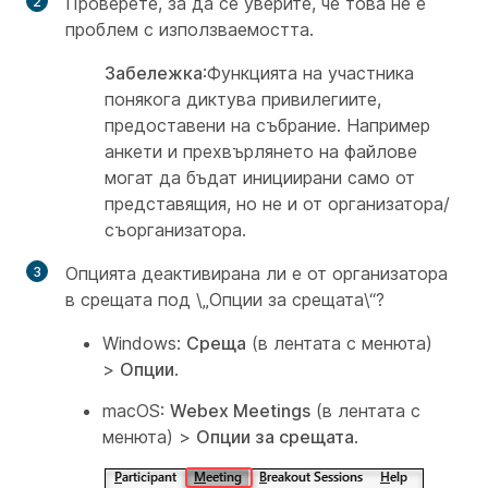
Проверете, за да се уверите, че това не е
проблем с използваемостта.
Забележка
:Функцията на участника
понякога диктува привилегиите,
предоставени на събрание. Например
анкети и прехвърлянето на файлове
могат да бъдат инициирани само от
представящия, но не и от организатора/
съорганизатора.
Опцията деактивирана ли е от организатора
в срещата под \„
Опции за срещата
\“?
Windows:
Среща
(в лентата с менюта)
>
Опции
.
macOS:
Webex Meetings
(в лентата с
менюта) >
Опции за срещата
.