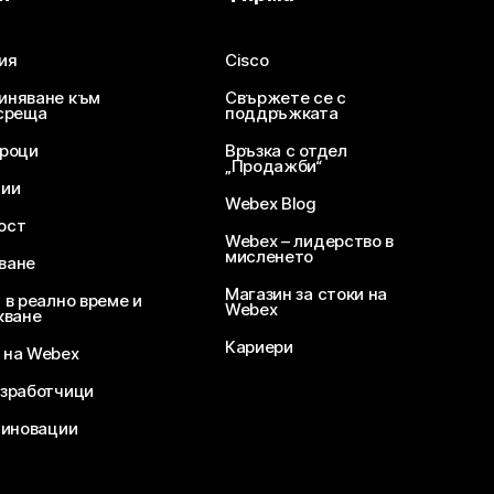
ия
Cisco
иняване към
Свържете се с
среща
поддръжката
уроци
Връзка с отдел
„Продажби“
ции
Webex Blog
ост
Webex – лидерство в
мисленето
ване
Магазин за стоки на
 в реално време и
Webex
кване
Кариери
 на Webex
зработчици
 иновации