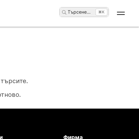
Търсене
...
⌘K
търсите.
отново.
и
Фирма