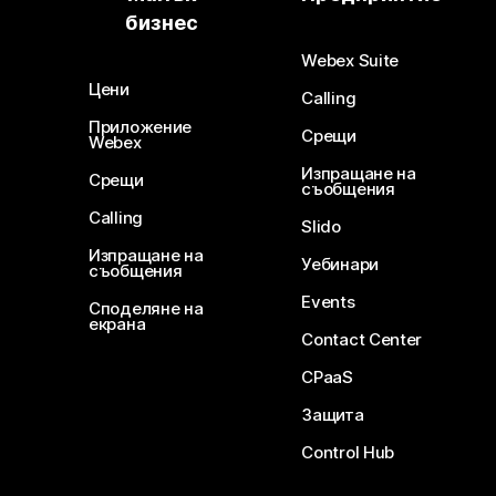
бизнес
Webex Suite
Цени
Calling
Приложение
Срещи
Webex
Изпращане на
Срещи
съобщения
Calling
Slido
Изпращане на
Уебинари
съобщения
Events
Споделяне на
екрана
Contact Center
CPaaS
Защита
Control Hub