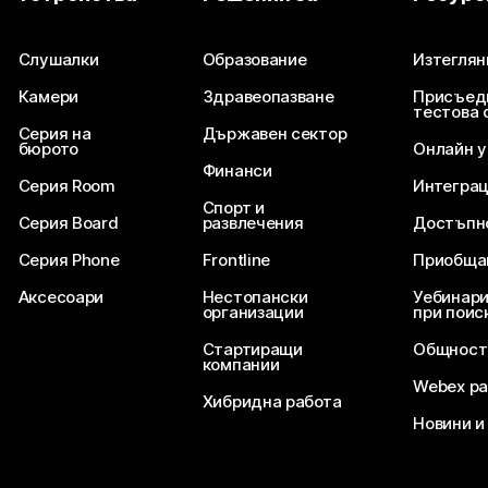
Изпратете въпрос
Слушалки
Образование
Изтеглян
Камери
Здравеопазване
Присъед
тестова 
Серия на
Държавен сектор
бюрото
Онлайн 
Финанси
Серия Room
Интегра
Спорт и
Серия Board
развлечения
Достъпн
Серия Phone
Frontline
Приобща
Аксесоари
Нестопански
Уебинари
организации
при поис
Стартиращи
Общност
компании
Webex ра
Хибридна работа
Новини и