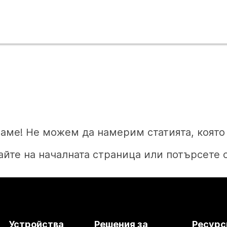
аме! Не можем да намерим статията, която 
йте на началната страница или потърсете 
Начало
Устройства
Решения за
Ресурс
Нуждаете се от отговор?