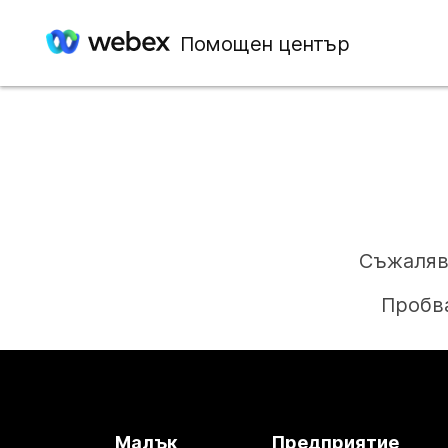
Помощен център
Съжаляв
Пробва
Малък
Предприятие