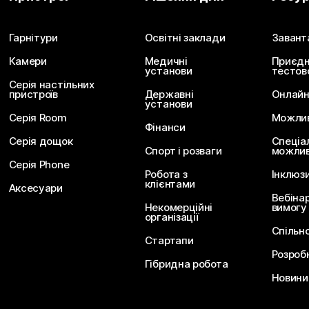
Надішліть запитання
Гарнітури
Освітні заклади
Завант
Камери
Медичні
Приєдн
установи
тестов
Серія настільних
пристроїв
Державні
Онлайн
установи
Серія Room
Можливо
Фінанси
Серія дощок
Спеціа
Спорт і розваги
можлив
Серія Phone
Робота з
Інклюз
клієнтами
Аксесуари
Вебіна
Некомерційні
вимогу
організації
Спільн
Стартапи
Розроб
Гібридна робота
Новини 