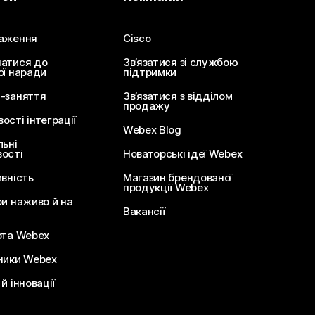
аження
Cisco
атися до
Зв’язатися зі службою
ої наради
підтримки
-заняття
Зв’язатися з відділом
продажу
сті інтеграції
Webex Blog
льні
ості
Новаторські ідеї Webex
ивність
Магазин брендованої
продукції Webex
ри наживо й на
Вакансії
ота Webex
ники Webex
й інновації