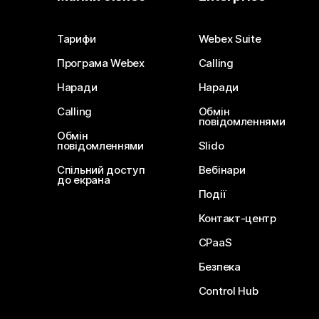
Тарифи
Webex Suite
Програма Webex
Calling
Наради
Наради
Calling
Обмін
повідомленнями
Обмін
повідомленнями
Slido
Спільний доступ
Вебінари
до екрана
Події
Контакт-центр
CPaaS
Безпека
Control Hub