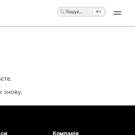
Пошук
...
⌘K
єте.
 знову.
рси
Компанія