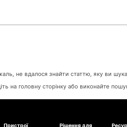
жаль, не вдалося знайти статтю, яку ви шука
іть на головну сторінку або виконайте пошук
Головна
Пристрої
Рішення для
Ресу
Потрібна відповідь?