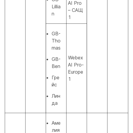
AI Pro
Lillia
– САЩ
n
1
GB-
Tho
mas
Webex
GB-
AI Pro-
Ben
Europe
Гре
1
йс
Лин
да
Аме
лия