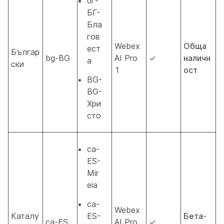
бг-
БГ-
Бла
гов
Webex
Обща
ест
Българ
bg-BG
AI Pro
✓
наличн
а
ски
1
ост
BG-
BG-
Хри
сто
ca-
ES-
Mir
eia
ca-
Webex
Каталу
ES-
Бета-
ca-ES
AI Pro
✓