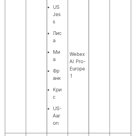
US
Jes
s
Лис
а
Ми
Webex
а
AI Pro-
Europe
Фр
1
анк
Кри
с
US-
Aar
on