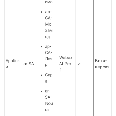
има
ал-
СА-
Мо
хам
ед
ар-
СА-
Webex
Лая
Арабск
Бета-
ar-SA
AI Pro
✓
н
и
версия
1
Сар
а
ar-
SA-
Nou
ra