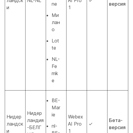
ландск
NL-NL
AI Pro
✓
ne
версия
и
1
Ми
лан
о
Lot
te
NL-
Fe
mk
e
BE-
Mar
Нидер
ie
Нидер
Webex
ландия
Бета-
ландск
AI Pro
✓
nl-
-БЕЛГ
версия
и
1
BE-