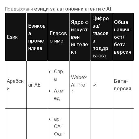
езици за автономни агенти с AI
Поддържани
Цифро
Ядро с
Обща
Езиков
ва/
изкуст
наличн
а
Гласов
гласов
Език
вен
ост/
проме
о име
а
интеле
бета
нлива
поддр
кт
версия
ъжка
Сар
Webex
а
Арабск
Бета-
ar-AE
AI Pro
✓
и
версия
Ахм
1
ед
ар-
СА-
Фат