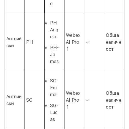
e
PH
Ang
Webex
Обща
ela
Англий
PH
AI Pro
✓
наличн
ски
PH-
1
ост
Ja
mes
SG
Em
Webex
Обща
ma
Англий
SG
AI Pro
✓
наличн
ски
SG-
1
ост
Luc
as