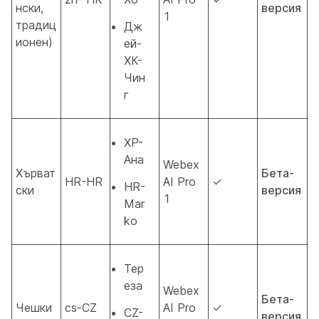
нски,
версия
1
традиц
Дж
ионен)
ей-
ХК-
Чин
г
ХР-
Ана
Webex
Хърват
Бета-
HR-HR
AI Pro
✓
HR-
ски
версия
1
Mar
ko
Тер
еза
Webex
Бета-
Чешки
cs-CZ
AI Pro
✓
CZ-
версия