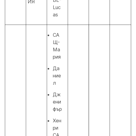
ИЯ
Luc
as
СА
Щ-
Ма
рия
Да
ние
л
Дж
ени
фър
Хен
ри
СА