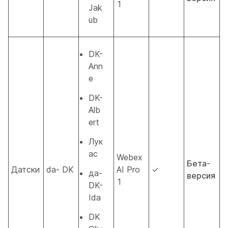
1
Jak
ub
DK-
Ann
e
DK-
Alb
ert
Лук
ас
Webex
Бета-
Датски
da- DK
AI Pro
✓
да-
версия
1
DK-
Ida
DK