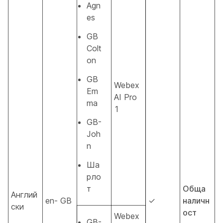
Agn
es
GB
Colt
on
GB
Webex
Em
AI Pro
ma
1
GB-
Joh
n
Ша
рло
т
Обща
Англий
en- GB
✓
наличн
ски
ост
Webex
GB-