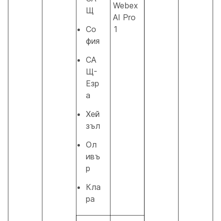
Webex
Щ
AI Pro
Со
1
фия
СА
Щ-
Езр
а
Хей
зъл
Ол
ивъ
р
Кла
ра