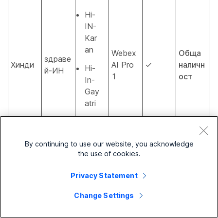
Hi-
IN-
Kar
an
Webex
Обща
здраве
Хинди
AI Pro
✓
наличн
Hi-
й-ИН
1
ост
In-
Gay
atri
hi-
IN-
By continuing to use our website, you acknowledge
Reh
the use of cookies.
ma
n
Privacy Statement
Change Settings
ху-
ХУ-