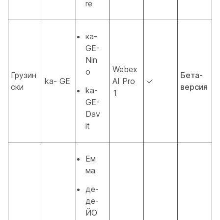
re
ка-
GE-
Nin
Webex
o
Грузин
Бета-
ka- GE
AI Pro
✓
ски
версия
ka-
1
GE-
Dav
it
Ем
ма
де-
де-
ЙО