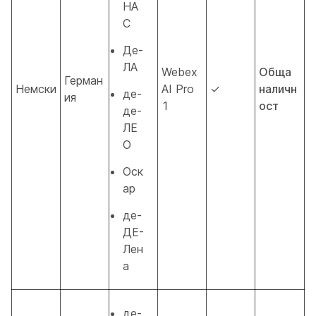
НА
С
Де-
ЛА
Webex
Обща
Герман
Немски
AI Pro
✓
наличн
де-
ия
1
ост
де-
ЛЕ
О
Оск
ар
де-
ДЕ-
Лен
а
де-