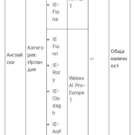
IE-
1
Fio
na
IE
Fio
Катего
Обща
nn
Англий
рия:
✓
наличн
ски
Ирлан
IE-
ост
дия
Ror
Webex
y
AI Pro-
IE-
Europe
Clo
1
dag
h
IE-
Aoif