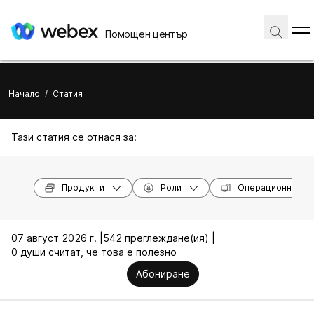
Помощен център
Начало
/
Статия
Тази статия се отнася за:
Продукти
Роли
Операционни си
07 август 2026 г. |
542 преглеждане(ия) |
0 души считат, че това е полезно
Абониране