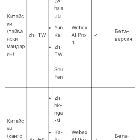
tw-
hsia
oLi
Китайс
ки
Yun
Webex
(тайва
Бета-
zh- TW
Kai
AI Pro
✓
нски
версия
1
мандар
zh-
ин)
TW
-
Shu
Fen
zh-
hk-
nga
-si
Китайс
ки
Ка-
Webex
(канто
Бета-
zh- HK
Хо
AI Pro
✓