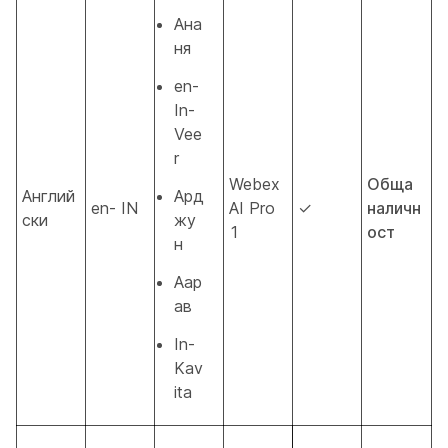
Ана
ня
en-
In-
Vee
r
Webex
Обща
Англий
Ард
en- IN
AI Pro
✓
наличн
ски
жу
1
ост
н
Аар
ав
In-
Kav
ita