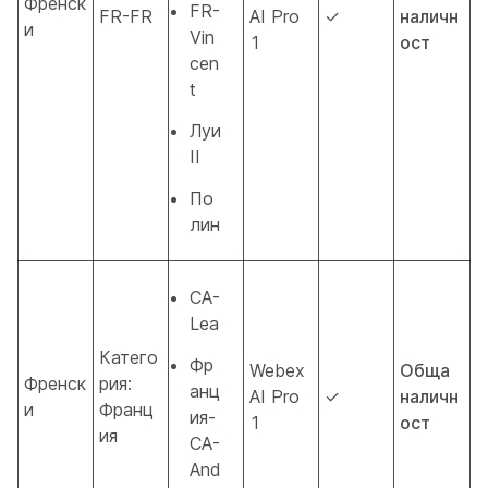
Френск
FR-
FR-FR
AI Pro
✓
наличн
и
Vin
1
ост
cen
t
Луи
II
По
лин
CA-
Lea
Катего
Фр
Webex
Обща
Френск
рия:
анц
AI Pro
✓
наличн
и
Франц
ия-
1
ост
ия
CA-
And