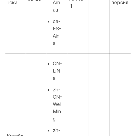
нски
Arn
версия
1
au
ca-
ES-
Ain
a
CN-
LiN
a
zh-
CN-
Wei
Min
g
zh-
Китайс