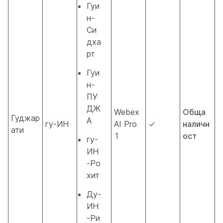
Гуи
н-
Си
дха
рт
Гуи
н-
ПУ
ДЖ
Webex
Обща
Гуджар
А
гу-ИН
AI Pro
✓
наличн
ати
1
ост
гу-
ИН
-Ро
хит
Ду-
ИН
-Ри