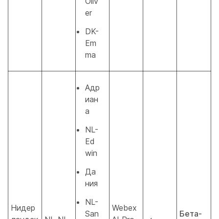
Oliv
er
DK-
Em
ma
Адр
иан
а
NL-
Ed
win
Да
ния
NL-
Нидер
Webex
San
Бета-