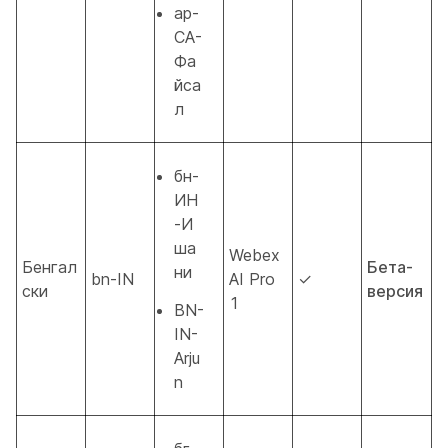
ар-
СА-
Фа
йса
л
бн-
ИН
-И
ша
Webex
Бенгал
Бета-
ни
bn-IN
AI Pro
✓
ски
версия
1
BN-
IN-
Arju
n