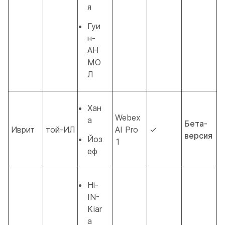
я
Гуи
н-
АН
МО
Л
Хан
Webex
а
Бета-
Иврит
той-ИЛ
AI Pro
✓
версия
Йоз
1
еф
Hi-
IN-
Kiar
a