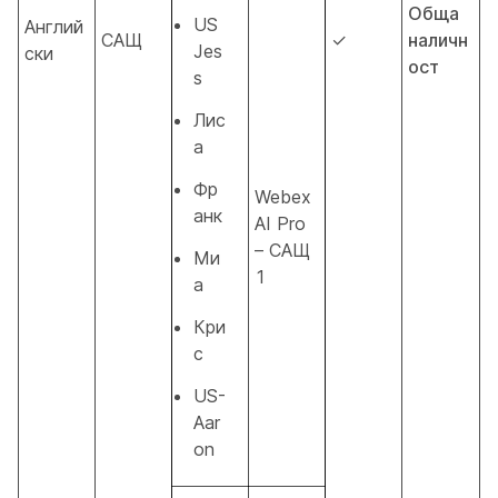
Обща
US
Англий
САЩ
✓
наличн
Jes
ски
ост
s
Лис
а
Фр
Webex
анк
AI Pro
– САЩ
Ми
1
а
Кри
с
US-
Aar
on