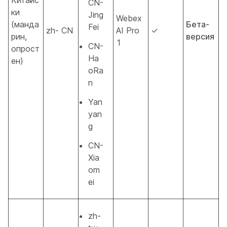
CN-
ки
Jing
Webex
(манда
Бета-
Fei
zh- CN
AI Pro
✓
рин,
версия
1
CN-
опрост
Ha
ен)
oRa
n
Yan
yan
g
CN-
Xia
om
ei
zh-