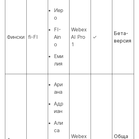
Иер
о
FI-
Webex
Бета-
Фински
fi-FI
Ain
AI Pro
✓
версия
o
1
Еми
лия
Ари
ана
Адр
иан
Али
са
Webex
Обща