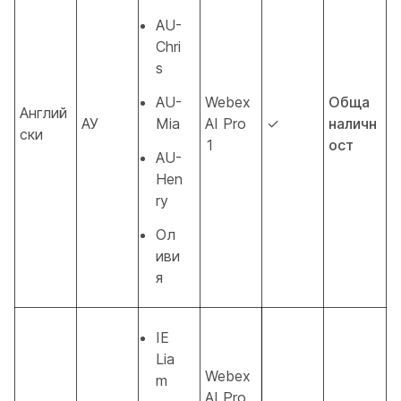
AU-
Chri
s
AU-
Webex
Обща
Англий
АУ
Mia
AI Pro
✓
наличн
ски
1
ост
AU-
Hen
ry
Ол
иви
я
IE
Lia
Webex
m
AI Pro