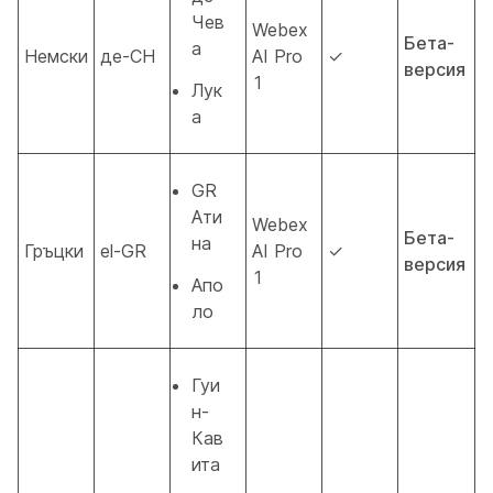
Чев
Webex
Бета-
а
Немски
де-CH
AI Pro
✓
версия
1
Лук
а
GR
Ати
Webex
Бета-
на
Гръцки
el-GR
AI Pro
✓
версия
1
Апо
ло
Гуи
н-
Кав
ита