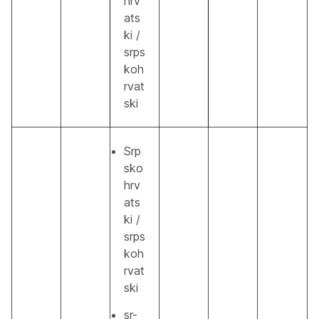
hrv
ats
ki /
srps
koh
rvat
ski
Srp
sko
hrv
ats
ki /
srps
koh
rvat
ski
sr-