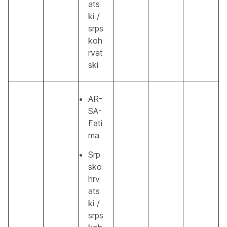
ats
ki /
srps
koh
rvat
ski
AR-
SA-
Fati
ma
Srp
sko
hrv
ats
ki /
srps