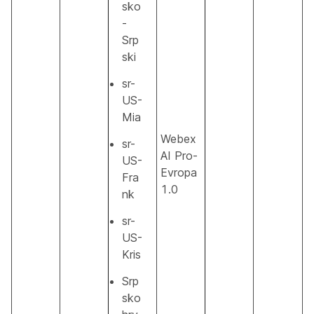
sko
-
Srp
ski
sr-
US-
Mia
Webex
sr-
AI Pro-
US-
Evropa
Fra
1.0
nk
sr-
US-
Kris
Srp
sko