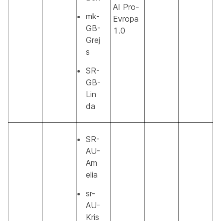
AI Pro-
mk-
Evropa
GB-
1.0
Grej
s
SR-
GB-
Lin
da
SR-
AU-
Am
elia
sr-
AU-
Kris