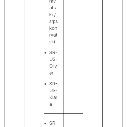
hrv
ats
ki /
srps
koh
rvat
ski
SR-
US-
Oliv
er
SR-
US-
Klar
a
SR-