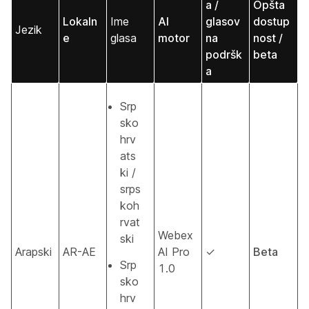
a /
Opšta
Lokaln
Ime
AI
glasov
dostup
Jezik
e
glasa
motor
na
nost /
podršk
beta
a
Srp
sko
hrv
ats
ki /
srps
koh
rvat
Webex
ski
Arapski
AR-AE
AI Pro
✓
Beta
Srp
1.0
sko
hrv