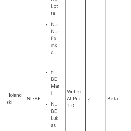
Lot
te
NL-
NL-
Fe
mk
e
nl-
BE-
Mar
Webex
i
Holand
NL-BE
AI Pro
✓
Beta
ski
NL-
1.0
BE-
Luk
as