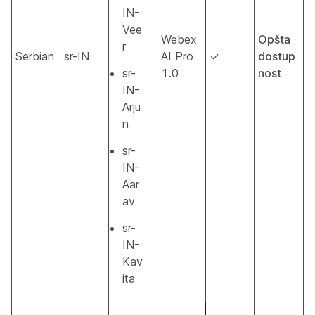
IN-
Vee
Webex
Opšta
r
Serbian
sr-IN
AI Pro
✓
dostup
sr-
1.0
nost
IN-
Arju
n
sr-
IN-
Aar
av
sr-
IN-
Kav
ita