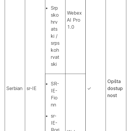
Srp
Webex
sko
AI Pro
hrv
1.0
ats
ki /
srps
koh
rvat
ski
Opšta
SR-
Serbian
sr-IE
✓
dostup
IE-
nost
Fio
nn
sr-
IE-
Rori