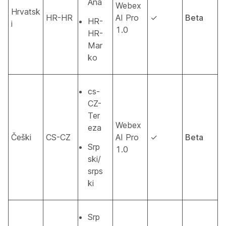
Ana
Webex
Hrvatsk
HR-HR
AI Pro
✓
Beta
HR-
i
1.0
HR-
Mar
ko
cs-
CZ-
Ter
Webex
eza
Češki
CS-CZ
AI Pro
✓
Beta
Srp
1.0
ski/
srps
ki
Srp