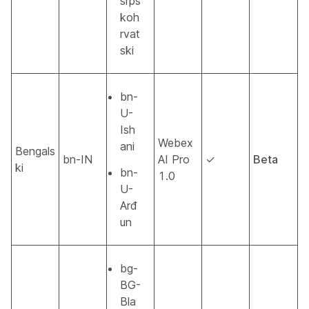
srps
koh
rvat
ski
bn-
U-
Ish
Webex
ani
Bengals
bn-IN
AI Pro
✓
Beta
ki
bn-
1.0
U-
Arđ
un
bg-
BG-
Bla