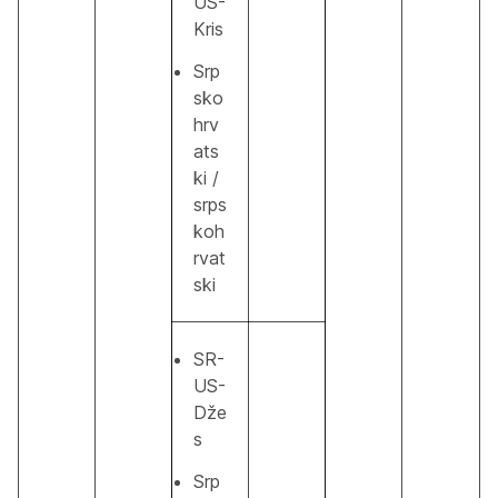
US-
Kris
Srp
sko
hrv
ats
ki /
srps
koh
rvat
ski
SR-
US-
Dže
s
Srp