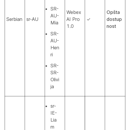
SR-
Webex
Opšta
AU-
Serbian
sr-AU
AI Pro
✓
dostup
Mia
1.0
nost
SR-
AU-
Hen
ri
SR-
SR-
Olivi
ja
sr-
IE-
Lia
m