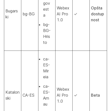
gov
Webex
Opšta
est
Bugars
bg-BG
AI Pro
✓
dostup
a
ki
1.0
nost
bg-
BG-
Hris
to
ca-
ES-
Mir
eia
ca-
Webex
Katalon
ES-
CA-ES
AI Pro
✓
Beta
ski
Arn
1.0
au