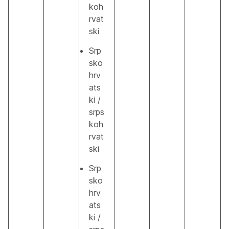
koh
rvat
ski
Srp
sko
hrv
ats
ki /
srps
koh
rvat
ski
Srp
sko
hrv
ats
ki /