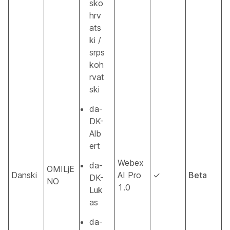
sko
hrv
ats
ki /
srps
koh
rvat
ski
da-
DK-
Alb
ert
Webex
da-
OMILjE
Danski
AI Pro
✓
Beta
DK-
NO
1.0
Luk
as
da-