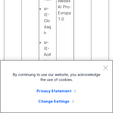
Webex
AI Pro-
sr-
Evropa
IE-
1.0
Clo
dag
h
sr-
IE-
Aoif
e
By continuing to use our website, you acknowledge
Srp
the use of cookies.
ski/
srps
Privacy Statement
Webex
Opšta
ki
Serbian
sr-PH
AI Pro
✓
dostup
Change Settings
sr-
1.0
nost
PH-