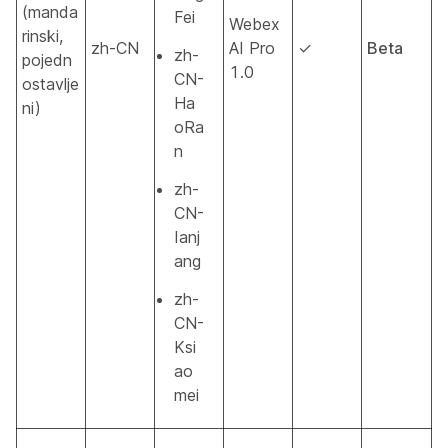
(manda
Fei
Webex
rinski,
zh-CN
AI Pro
✓
Beta
zh-
pojedn
1.0
CN-
ostavlje
Ha
ni)
oRa
n
zh-
CN-
Ianj
ang
zh-
CN-
Ksi
ao
mei