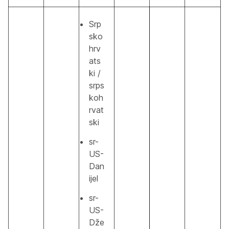
Srp
sko
hrv
ats
ki /
srps
koh
rvat
ski
sr-
US-
Dan
ijel
sr-
US-
Dže