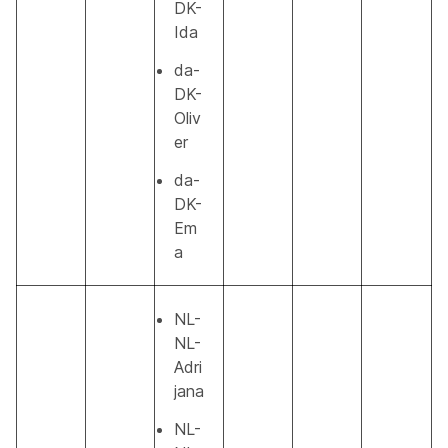
DK-
Ida
da-
DK-
Oliv
er
da-
DK-
Em
a
NL-
NL-
Adri
jana
NL-