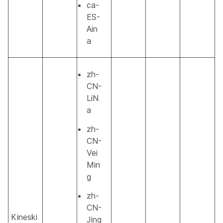
ca-
ES-
Ain
a
zh-
CN-
LiN
a
zh-
CN-
Vei
Min
g
zh-
CN-
Kineski
Jing