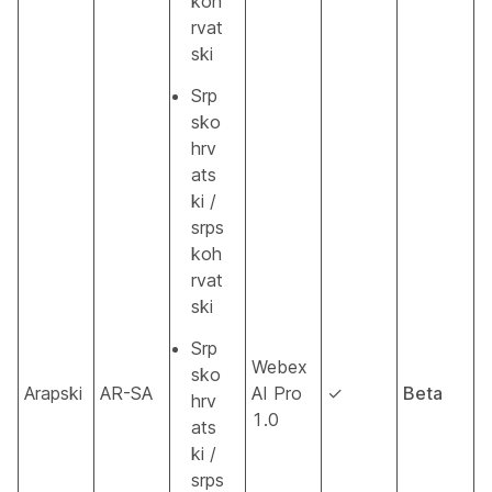
koh
rvat
ski
Srp
sko
hrv
ats
ki /
srps
koh
rvat
ski
Srp
Webex
sko
Arapski
AR-SA
AI Pro
✓
Beta
hrv
1.0
ats
ki /
srps