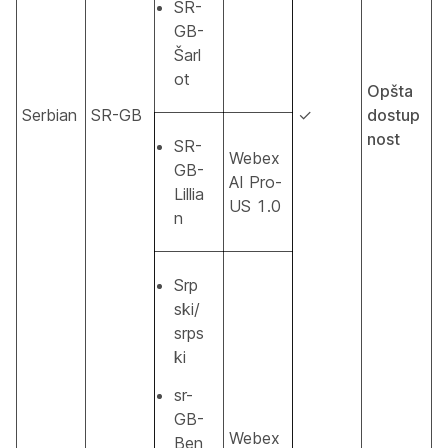
SR-
GB-
Šarl
ot
Opšta
Serbian
SR-GB
✓
dostup
nost
SR-
Webex
GB-
AI Pro-
Lillia
US 1.0
n
Srp
ski/
srps
ki
sr-
GB-
Webex
Ben