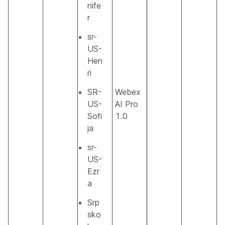
nife
r
sr-
US-
Hen
ri
SR-
Webex
US-
AI Pro
Sofi
1.0
ja
sr-
US-
Ezr
a
Srp
sko