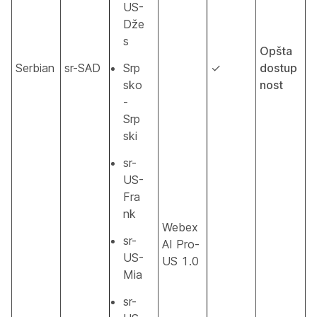
US-
Dže
s
Opšta
Serbian
sr-SAD
Srp
✓
dostup
sko
nost
-
Srp
ski
sr-
US-
Fra
nk
Webex
sr-
AI Pro-
US-
US 1.0
Mia
sr-