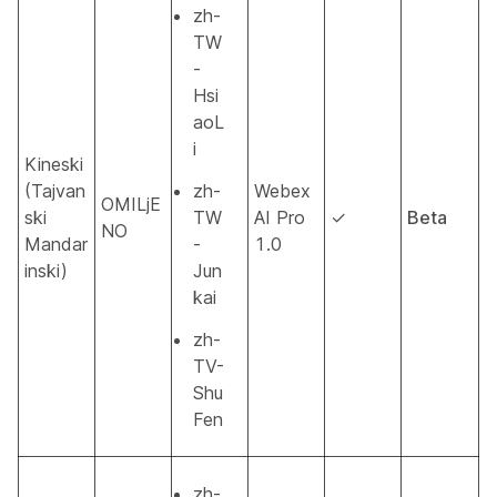
zh-
TW
-
Hsi
aoL
i
Kineski
(Tajvan
zh-
Webex
OMILjE
ski
TW
AI Pro
✓
Beta
NO
Mandar
-
1.0
inski)
Jun
kai
zh-
TV-
Shu
Fen
zh-