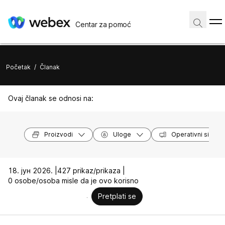
Centar za pomoć
Početak
/
Članak
Ovaj članak se odnosi na:
Proizvodi
Uloge
Operativni sistem
18. јун 2026. |
427 prikaz/prikaza |
0 osobe/osoba misle da je ovo korisno
Pretplati se