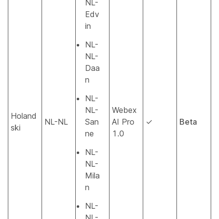
NL-
Edv
in
NL-
NL-
Daa
n
NL-
NL-
Webex
Holand
NL-NL
San
AI Pro
✓
Beta
ski
ne
1.0
NL-
NL-
Mila
n
NL-
NL-