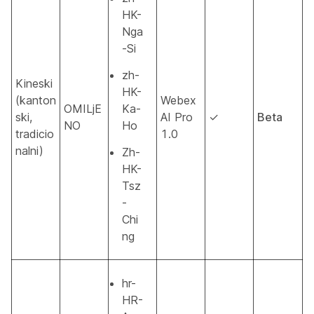
HK-
Nga
-Si
zh-
Kineski
HK-
(kanton
Webex
OMILjE
Ka-
ski,
AI Pro
✓
Beta
NO
Ho
tradicio
1.0
nalni)
Zh-
HK-
Tsz
-
Chi
ng
hr-
HR-