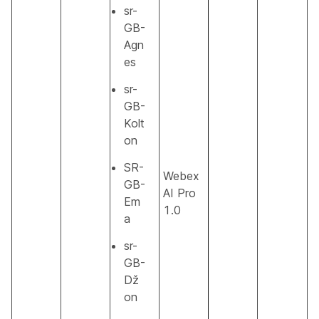
sr-
GB-
Agn
es
sr-
GB-
Kolt
on
SR-
Webex
GB-
AI Pro
Em
1.0
a
sr-
GB-
Dž
on