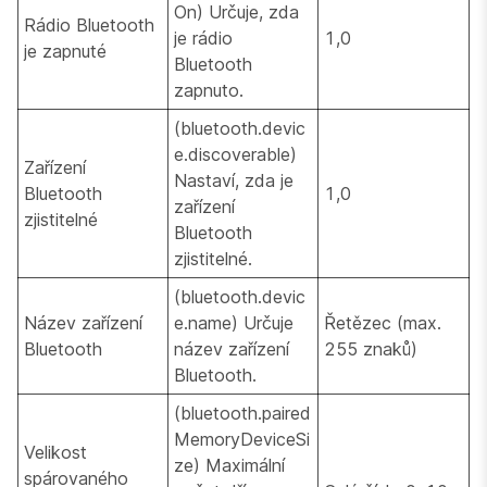
On) Určuje, zda
Rádio Bluetooth
je rádio
1,0
je zapnuté
Bluetooth
zapnuto.
(bluetooth.devic
e.discoverable)
Zařízení
Nastaví, zda je
Bluetooth
1,0
zařízení
zjistitelné
Bluetooth
zjistitelné.
(bluetooth.devic
Název zařízení
e.name) Určuje
Řetězec (max.
Bluetooth
název zařízení
255 znaků)
Bluetooth.
(bluetooth.paired
MemoryDeviceSi
Velikost
ze) Maximální
spárovaného