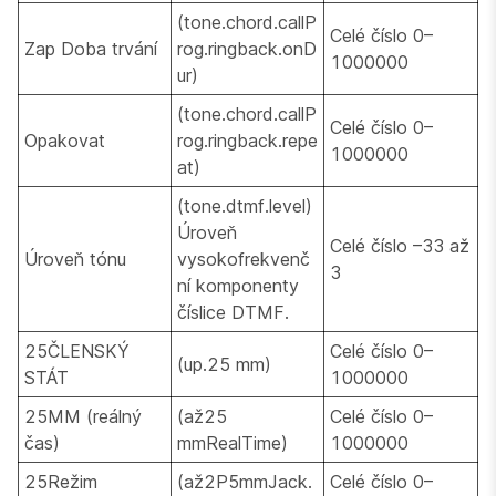
(tone.chord.callP
Celé číslo 0–
Zap Doba trvání
rog.ringback.onD
1000000
ur)
(tone.chord.callP
Celé číslo 0–
Opakovat
rog.ringback.repe
1000000
at)
(tone.dtmf.level)
Úroveň
Celé číslo –33 až
Úroveň tónu
vysokofrekvenč
3
ní komponenty
číslice DTMF.
25ČLENSKÝ
Celé číslo 0–
(up.25 mm)
STÁT
1000000
25MM (reálný
(až25
Celé číslo 0–
čas)
mmRealTime)
1000000
25Režim
(až2P5mmJack.
Celé číslo 0–