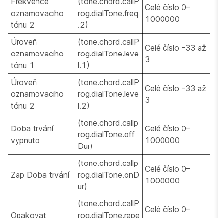
Frekvence
(tone.chord.callP
Celé číslo 0–
oznamovacího
rog.dialTone.freq
1000000
tónu 2
.2)
Úroveň
(tone.chord.callP
Celé číslo –33 až
oznamovacího
rog.dialTone.leve
3
tónu 1
l.1)
Úroveň
(tone.chord.callP
Celé číslo –33 až
oznamovacího
rog.dialTone.leve
3
tónu 2
l.2)
(tone.chord.callp
Doba trvání
Celé číslo 0–
rog.dialTone.off
vypnuto
1000000
Dur)
(tone.chord.callp
Celé číslo 0–
Zap Doba trvání
rog.dialTone.onD
1000000
ur)
(tone.chord.callP
Celé číslo 0–
Opakovat
rog.dialTone.repe