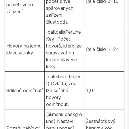
počet dříve
Celé číslo 0–10
paměťového
spárovaných
zařízení
zařízení
Bluetooth.
(call.callsPerLine
Key) Počet
Hovory na jednu
hovorů, které lze
Celé číslo 1–24
klávesu linky
spravovat na
každé klávese
linky.
(call.shared.rejec
t) Ovládá, zda
Sdílené odmítnutí
lze sdílené
1,0
hovory
odmítnout.
(ui.menu.backgro
und) Nastaví
Šestnáctkový
Pozadí nabídky
barvu pozadí
barevný kód