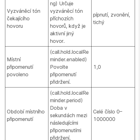
ng) Určuje
Vyzváněcí tón
vyzváněcí tón
pípnutí, zvonění,
čekajícího
příchozích
tichý
hovoru
hovorů, když je
aktivní jiný
hovor.
(call.hold.localRe
Místní
minder.enabled)
připomenutí
Povolte
1,0
povoleno
připomenutí
přidržení.
(call.hold.localRe
minder.period)
Doba v
Období místního
Celé číslo 0–
sekundách mezi
připomenutí
1000000
následujícími
připomenutími
přidržení.