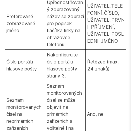
Upřednostňovan
UŽIVATEL_TELE
ý zobrazovaný
FONNÍ_ČÍSLO,
Preferované
název se zobrazí
UŽIVATEL_PRVN
zobrazované
pro popisek
Í_PŘÍJMENÍ,
jméno
tlačítka linky na
UŽIVATEL_POSL
obrazovce
EDNÍ_JMÉNO
telefonu
Nakonfigurujte
Číslo portálu
číslo portálu
Řetězec (max.
hlasové pošty
hlasové pošty
24 znaků)
strany 3.
Seznam
monitorovaných
Seznam
čísel se může
monitorovaných
objevit na
čísel na
primárních
Ano, ne
neprimárních
zařízeních a
zařízeních
volitelně i na