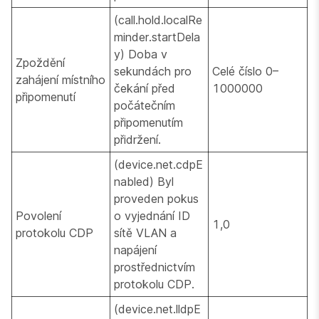
(call.hold.localRe
minder.startDela
y) Doba v
Zpoždění
sekundách pro
Celé číslo 0–
zahájení místního
čekání před
1000000
připomenutí
počátečním
připomenutím
přidržení.
(device.net.cdpE
nabled) Byl
proveden pokus
Povolení
o vyjednání ID
1,0
protokolu CDP
sítě VLAN a
napájení
prostřednictvím
protokolu CDP.
(device.net.lldpE