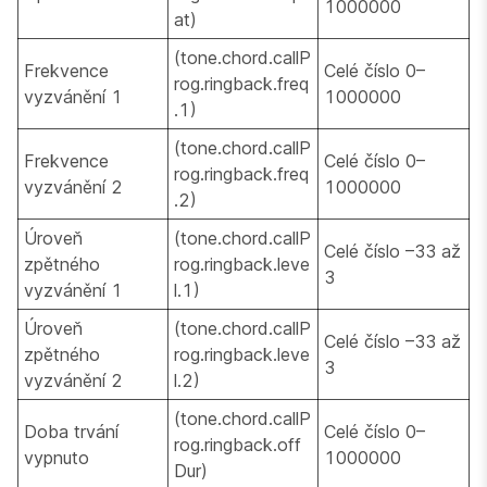
1000000
at)
(tone.chord.callP
Frekvence
Celé číslo 0–
rog.ringback.freq
vyzvánění 1
1000000
.1)
(tone.chord.callP
Frekvence
Celé číslo 0–
rog.ringback.freq
vyzvánění 2
1000000
.2)
Úroveň
(tone.chord.callP
Celé číslo –33 až
zpětného
rog.ringback.leve
3
vyzvánění 1
l.1)
Úroveň
(tone.chord.callP
Celé číslo –33 až
zpětného
rog.ringback.leve
3
vyzvánění 2
l.2)
(tone.chord.callP
Doba trvání
Celé číslo 0–
rog.ringback.off
vypnuto
1000000
Dur)