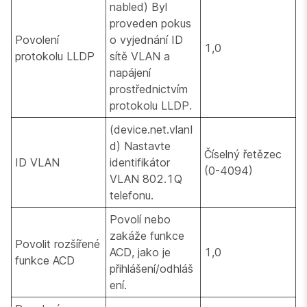
nabled) Byl
proveden pokus
Povolení
o vyjednání ID
1,0
protokolu LLDP
sítě VLAN a
napájení
prostřednictvím
protokolu LLDP.
(device.net.vlanI
d) Nastavte
Číselný řetězec
ID VLAN
identifikátor
(0-4094)
VLAN 802.1Q
telefonu.
Povolí nebo
zakáže funkce
Povolit rozšířené
ACD, jako je
1,0
funkce ACD
přihlášení/odhláš
ení.