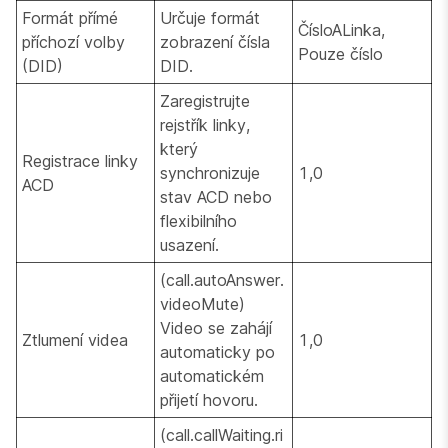
Formát přímé
Určuje formát
ČísloALinka,
příchozí volby
zobrazení čísla
Pouze číslo
(DID)
DID.
Zaregistrujte
rejstřík linky,
který
Registrace linky
synchronizuje
1,0
ACD
stav ACD nebo
flexibilního
usazení.
(call.autoAnswer.
videoMute)
Video se zahájí
Ztlumení videa
1,0
automaticky po
automatickém
přijetí hovoru.
(call.callWaiting.ri