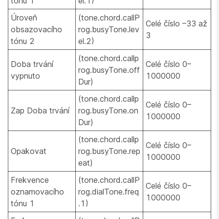
tónu 1
el.1)
Úroveň
(tone.chord.callP
Celé číslo –33 až
obsazovacího
rog.busyTone.lev
3
tónu 2
el.2)
(tone.chord.callp
Doba trvání
Celé číslo 0–
rog.busyTone.off
vypnuto
1000000
Dur)
(tone.chord.callp
Celé číslo 0–
Zap Doba trvání
rog.busyTone.on
1000000
Dur)
(tone.chord.callp
Celé číslo 0–
Opakovat
rog.busyTone.rep
1000000
eat)
Frekvence
(tone.chord.callP
Celé číslo 0–
oznamovacího
rog.dialTone.freq
1000000
tónu 1
.1)