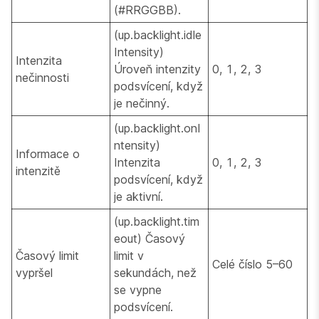
(#RRGGBB).
(up.backlight.idle
Intensity)
Intenzita
Úroveň intenzity
0, 1, 2, 3
nečinnosti
podsvícení, když
je nečinný.
(up.backlight.onI
ntensity)
Informace o
Intenzita
0, 1, 2, 3
intenzitě
podsvícení, když
je aktivní.
(up.backlight.tim
eout) Časový
Časový limit
limit v
Celé číslo 5–60
vypršel
sekundách, než
se vypne
podsvícení.