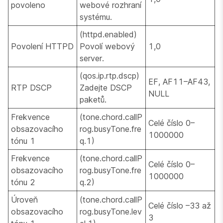
povoleno
webové rozhraní
systému.
(httpd.enabled)
Povolení HTTPD
Povolí webový
1,0
server.
(qos.ip.rtp.dscp)
EF, AF11–AF43,
RTP DSCP
Zadejte DSCP
NULL
paketů.
Frekvence
(tone.chord.callP
Celé číslo 0–
obsazovacího
rog.busyTone.fre
1000000
tónu 1
q.1)
Frekvence
(tone.chord.callP
Celé číslo 0–
obsazovacího
rog.busyTone.fre
1000000
tónu 2
q.2)
Úroveň
(tone.chord.callP
Celé číslo –33 až
obsazovacího
rog.busyTone.lev
3