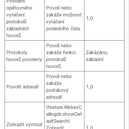
Povolení
opětovného
Povolí nebo
vytáčení
zakáže možnost
1,0
protokolů
vytáčení
základních
posledního čísla.
hovorů
Povolí nebo
Protokoly
zakáže funkci
Zakázáno,
hovorů povoleny
protokolů
základní
hovorů.
Povolí nebo
zakáže
Povolit adresář
1,0
podnikový
adresář.
(feature.WebexC
allingdir.showDef
aultSearch)
Zobrazit výchozí
Zobrazit
1,0