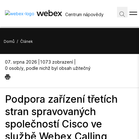
Centrum nápovědy
Domů
/
Článek
07. srpna 2026 |
1073 zobrazení |
0 osob/y, podle nichž byl obsah užitečný
Podpora zařízení třetích
stran spravovaných
společností Cisco ve
službě Webex Calling