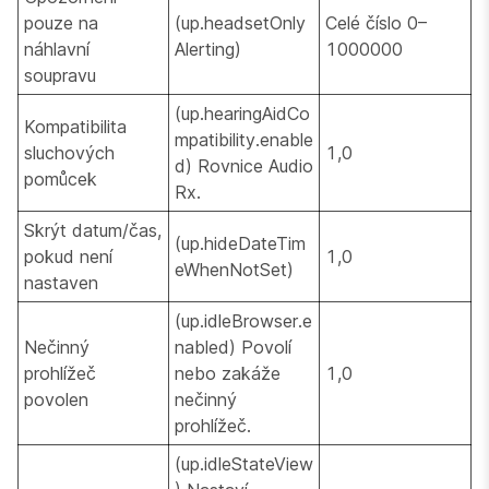
pouze na
(up.headsetOnly
Celé číslo 0–
náhlavní
Alerting)
1000000
soupravu
(up.hearingAidCo
Kompatibilita
mpatibility.enable
sluchových
1,0
d) Rovnice Audio
pomůcek
Rx.
Skrýt datum/čas,
(up.hideDateTim
pokud není
1,0
eWhenNotSet)
nastaven
(up.idleBrowser.e
Nečinný
nabled) Povolí
prohlížeč
nebo zakáže
1,0
povolen
nečinný
prohlížeč.
(up.idleStateView