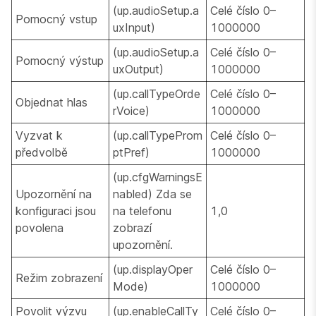
(up.audioSetup.a
Celé číslo 0–
Pomocný vstup
uxInput)
1000000
(up.audioSetup.a
Celé číslo 0–
Pomocný výstup
uxOutput)
1000000
(up.callTypeOrde
Celé číslo 0–
Objednat hlas
rVoice)
1000000
Vyzvat k
(up.callTypeProm
Celé číslo 0–
předvolbě
ptPref)
1000000
(up.cfgWarningsE
Upozornění na
nabled) Zda se
konfiguraci jsou
na telefonu
1,0
povolena
zobrazí
upozornění.
(up.displayOper
Celé číslo 0–
Režim zobrazení
Mode)
1000000
Povolit výzvu
(up.enableCallTy
Celé číslo 0–