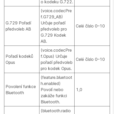
o kodeku G.722.
(voice.codecPre
f.G729_AB)
G.729 Pořadí
Určuje pořadí
Celé číslo 0–10
předvoleb AB
předvoleb pro
G.729 Kodek
AB.
(voice.codecPre
Pořadí kodeků
f.Opus) Určuje
Celé číslo 0–10
Opus
pořadí předvoleb
pro kodek Opus.
(feature.bluetoot
h.enabled)
Povolení funkce
Povolí nebo
1,0
Bluetooth
zakáže funkci
Bluetooth.
(bluetooth.radio