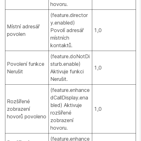
hovoru.
(feature.director
y.enabled)
Místní adresář
Povolí adresář
1,0
povolen
místních
kontaktů.
(feature.doNotDi
Povolení funkce
sturb.enable)
1,0
Nerušit
Aktivuje funkci
Nerušit.
(feature.enhance
dCallDisplay.ena
Rozšířené
bled) Aktivuje
zobrazení
1,0
rozšířené
hovorů povoleno
zobrazení
hovoru.
(feature.enhance