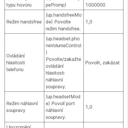
typu hovoru
pePromp)
1000000
(up.handsfreeMo
Režim handsfree
de) Povolte
1,0
režim handsfree.
(up.headset.pho
neVolumeControl
)
Ovládání
Povolte/zakažte
hlasitosti
Povolit, zakázat
ovládání
telefonu
hlasitosti
náhlavní
soupravy.
(up.headsetMod
Režim náhlavní
e) Povolí port
1,0
soupravy
náhlavní
soupravy.
Upozornění