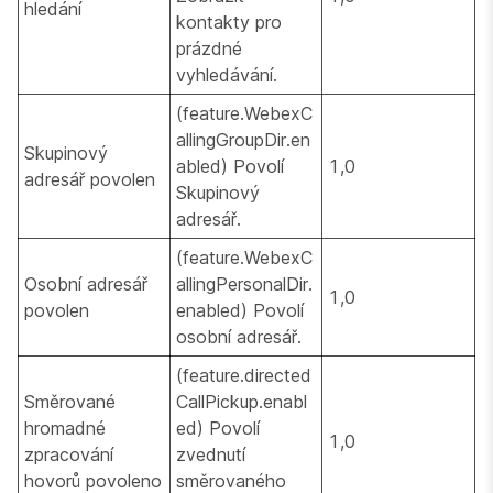
hledání
kontakty pro
prázdné
vyhledávání.
(feature.WebexC
allingGroupDir.en
Skupinový
abled) Povolí
1,0
adresář povolen
Skupinový
adresář.
(feature.WebexC
Osobní adresář
allingPersonalDir.
1,0
povolen
enabled) Povolí
osobní adresář.
(feature.directed
Směrované
CallPickup.enabl
hromadné
ed) Povolí
1,0
zpracování
zvednutí
hovorů povoleno
směrovaného