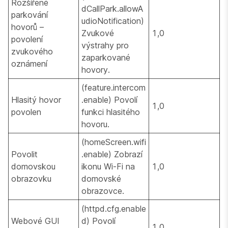
Rozšířené
dCallPark.allowA
parkování
udioNotification)
hovorů –
Zvukové
1,0
povolení
výstrahy pro
zvukového
zaparkované
oznámení
hovory.
(feature.intercom
Hlasitý hovor
.enable) Povolí
1,0
povolen
funkci hlasitého
hovoru.
(homeScreen.wifi
Povolit
.enable) Zobrazí
domovskou
ikonu Wi-Fi na
1,0
obrazovku
domovské
obrazovce.
(httpd.cfg.enable
Webové GUI
d) Povolí
1,0