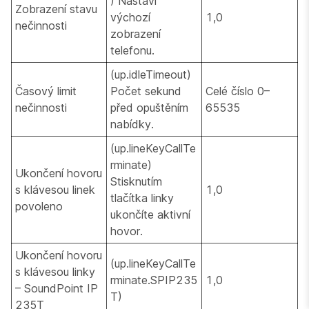
) Nastaví
Zobrazení stavu
výchozí
1,0
nečinnosti
zobrazení
telefonu.
(up.idleTimeout)
Časový limit
Počet sekund
Celé číslo 0–
nečinnosti
před opuštěním
65535
nabídky.
(up.lineKeyCallTe
rminate)
Ukončení hovoru
Stisknutím
s klávesou linek
1,0
tlačítka linky
povoleno
ukončíte aktivní
hovor.
Ukončení hovoru
(up.lineKeyCallTe
s klávesou linky
rminate.SPIP235
1,0
– SoundPoint IP
T)
235T