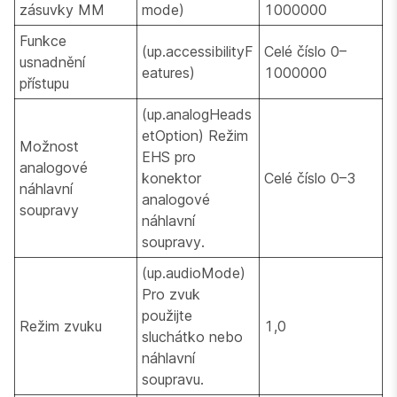
zásuvky MM
mode)
1000000
Funkce
(up.accessibilityF
Celé číslo 0–
usnadnění
eatures)
1000000
přístupu
(up.analogHeads
etOption) Režim
Možnost
EHS pro
analogové
konektor
Celé číslo 0–3
náhlavní
analogové
soupravy
náhlavní
soupravy.
(up.audioMode)
Pro zvuk
použijte
Režim zvuku
1,0
sluchátko nebo
náhlavní
soupravu.