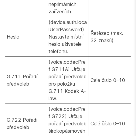
neprimárních
zařízeních.
(device.auth.loca
lUserPassword)
Řetězec (max.
Heslo
Nastavte místní
32 znaků)
heslo uživatele
telefonu.
(voice.codecPre
f.G711A) Určuje
G.711 Pořadí
pořadí předvoleb
Celé číslo 0–10
předvoleb
pro položku
G.711 Kodek A-
law.
(voice.codecPre
f.G722) Určuje
G.722 Pořadí
pořadí předvoleb
Celé číslo 0–10
předvoleb
širokopásmovéh