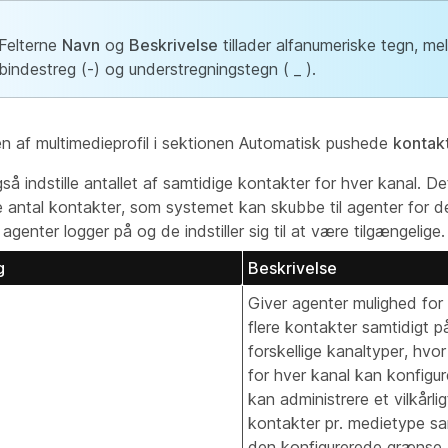
Felterne
Navn
og
Beskrivelse
tillader alfanumeriske tegn, me
bindestreg (-) og understregningstegn ( _ ).
n af multimedieprofil i sektionen Automatisk pushede
kontak
å indstille antallet af samtidige kontakter for hver kanal. De
 antal kontakter, som systemet kan skubbe til agenter for d
 agenter logger på og de indstiller sig til at være tilgængelige.
g
Beskrivelse
Giver agenter mulighed for
flere kontakter samtidigt p
forskellige kanaltyper, hvo
for hver kanal kan konfigur
kan administrere et vilkårlig
kontakter pr. medietype sam
den konfigurerede grænse.