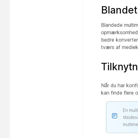
Blandet
Blandede multime
opmærksomhed ti
bedre konverter
tværs af mediek
Tilknytn
Når du har konfig
kan finde flere 
En mult
tilside
multime