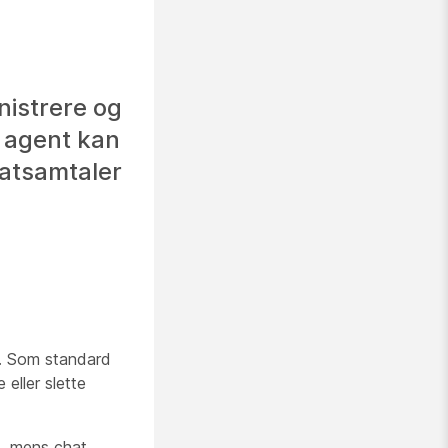
nistrere og
 agent kan
hatsamtaler
er. Som standard
 eller slette
, mens chat,