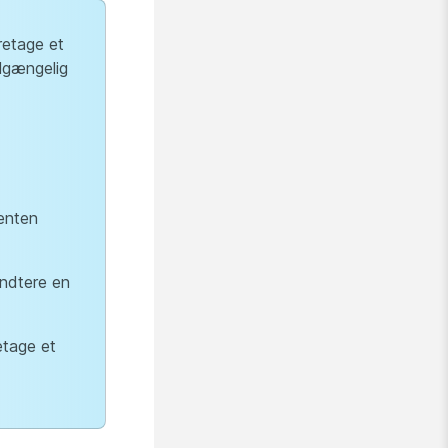
retage et
lgængelig
enten
ndtere en
etage et