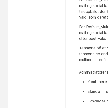
mail og social k
taleopkald, der
valg, som derefte
For Default_Mul
mail og social k
efter eget valg.
Teamene på et w
teamene en ande
multimedieprofil
Administratorer 
Kombinere
Blandet i re
Ekskluderi