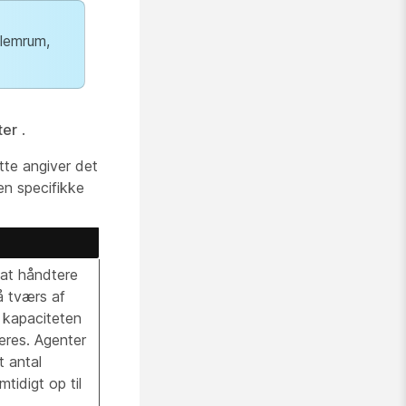
llemrum,
ter
.
tte angiver det
en specifikke
 at håndtere
å tværs af
r kapaciteten
eres. Agenter
t antal
tidigt op til