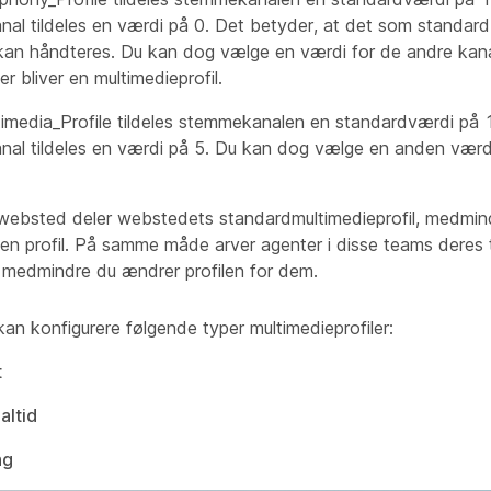
anal tildeles en værdi på 0. Det betyder, at det som standard
 kan håndteres. Du kan dog vælge en værdi for de andre kana
r bliver en multimedieprofil.
timedia_Profile
tildeles stemmekanalen en standardværdi på 
anal tildeles en værdi på 5. Du kan dog vælge en anden værd
ebsted deler webstedets standardmultimedieprofil, medmindr
n profil. På samme måde arver agenter i disse teams deres
, medmindre du ændrer profilen for dem.
kan konfigurere følgende typer multimedieprofiler:
t
altid
ng