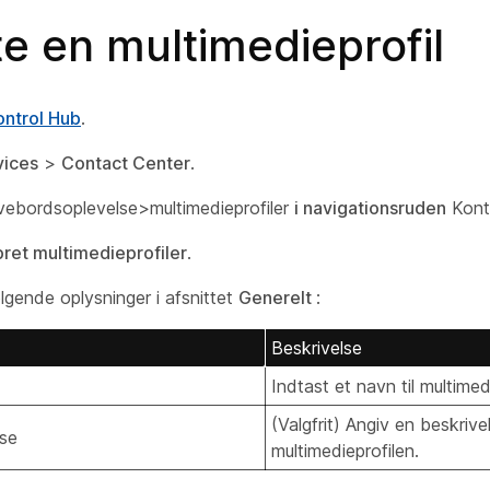
e en multimedieprofil
ntrol Hub
.
vices
>
Contact Center
.
vebordsoplevelse>multimedieprofiler
i navigationsruden
Kont
ret multimedieprofiler
.
lgende oplysninger i afsnittet
Generelt
:
Beskrivelse
Indtast et navn til multimed
(Valgfrit) Angiv en beskrive
lse
multimedieprofilen.