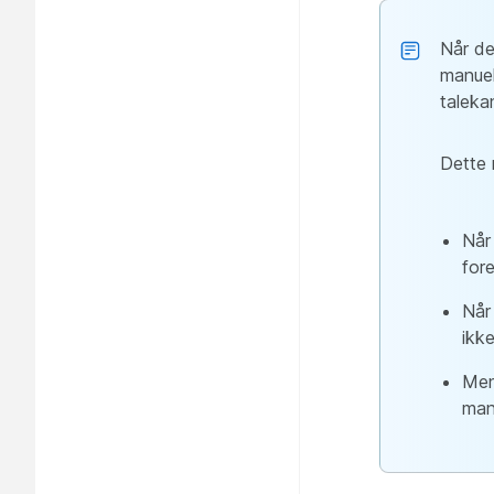
Når de
manuel
taleka
Dette 
Når
for
Når
ikk
Men
man