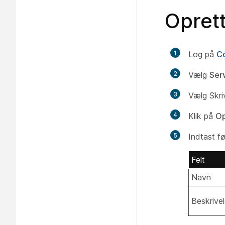
Oprett
1
Log på
Co
2
Vælg
Ser
3
Vælg Skri
4
Klik på
Op
5
Indtast fø
Felt
Navn
Beskrive