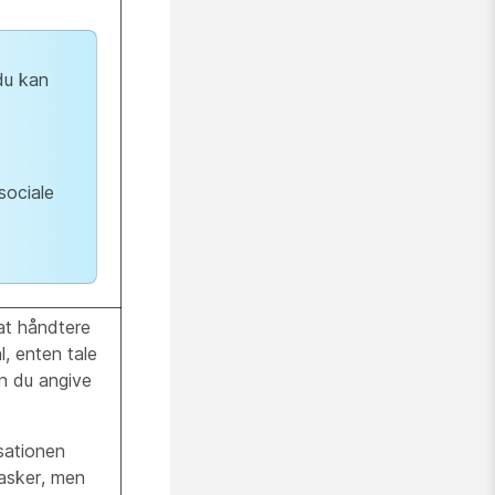
du kan
sociale
 at håndtere
l, enten tale
an du angive
isationen
tasker, men