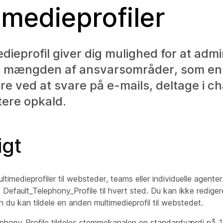
imedieprofiler
dieprofil giver dig mulighed for at admi
mængden af ansvarsområder, som en
re ved at svare på e-mails, deltage i c
tere opkald.
igt
ultimedieprofiler til websteder, teams eller individuelle agent
 Default_Telephony_Profile
til hvert sted. Du kan ikke redigere
n du kan tildele en anden multimedieprofil til webstedet.
ephony_Profile
tildeles stemmekanalen en standardværdi på 1