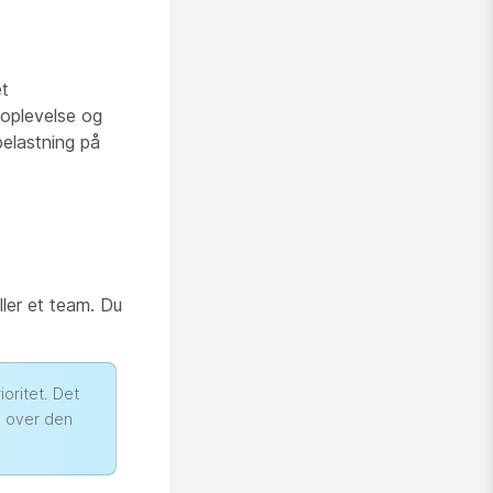
et
oplevelse og
elastning på
ller et team. Du
ioritet. Det
g over den