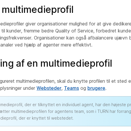
 multimedieprofil
dieprofiler giver organisationer mulighed for at give dediker
l kunder, fremme bedre Quality of Service, forbedret kunde
ingsfrekvenser. Organisationer kan også afbalancere ujævn b
analer ved hjælp af agenter mere effektivt.
ing af en multimedieprofil
ureret multimedieprofilen, skal du knytte profilen til et sted e
oplysninger under
Websteder
,
Teams
og
brugere
.
imedieprofil, der er tilknyttet en individuel agent, har den højeste pr
sætter multimedieprofilen for agentens team, som i TURN har forran
dieprofil, der er knyttet til webstedet.