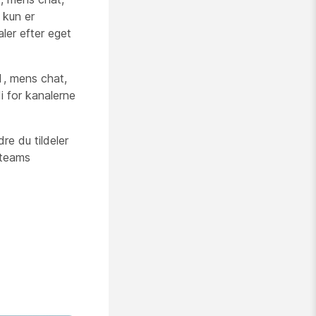
 kun er
ler efter eget
1, mens chat,
i for kanalerne
e du tildeler
 teams