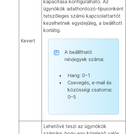
kapacitása konfigurálható. Az
ügynökök adathordozó-típusonként
tetszőleges számú kapcsolattartót
kezelhetnek egyidejűleg, a beállított
korlátig.
Kevert
A beállítható
névjegyek száma:
Hang: 0–1
Csevegés, e-mail és
közösségi csatorna:
0–5
Lehetővé teszi az ügynökök
számára, hogy egy kötelező valós