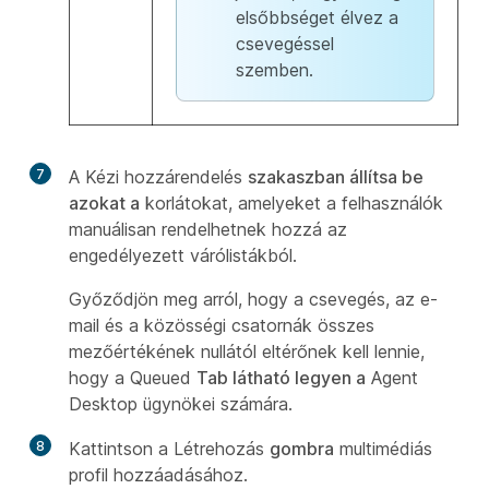
elsőbbséget élvez a
csevegéssel
szemben.
7
A Kézi hozzárendelés
szakaszban állítsa be
azokat a
korlátokat, amelyeket a felhasználók
manuálisan rendelhetnek hozzá az
engedélyezett várólistákból.
Győződjön meg arról, hogy a csevegés, az e-
mail és a közösségi csatornák összes
mezőértékének nullától eltérőnek kell lennie,
hogy a Queued
Tab látható legyen a
Agent
Desktop ügynökei számára.
8
Kattintson a Létrehozás
gombra
multimédiás
profil hozzáadásához.