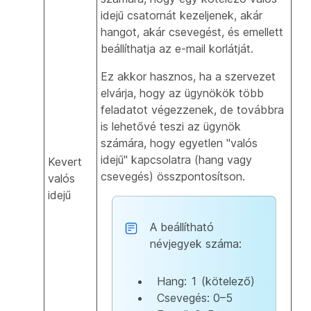
idejű csatornát kezeljenek, akár
hangot, akár csevegést, és emellett
beállíthatja az e-mail korlátját.
Ez akkor hasznos, ha a szervezet
elvárja, hogy az ügynökök több
feladatot végezzenek, de továbbra
is lehetővé teszi az ügynök
számára, hogy egyetlen "valós
idejű" kapcsolatra (hang vagy
Kevert
csevegés) összpontosítson.
valós
idejű
A beállítható
névjegyek száma:
Hang: 1 (kötelező)
Csevegés: 0–5