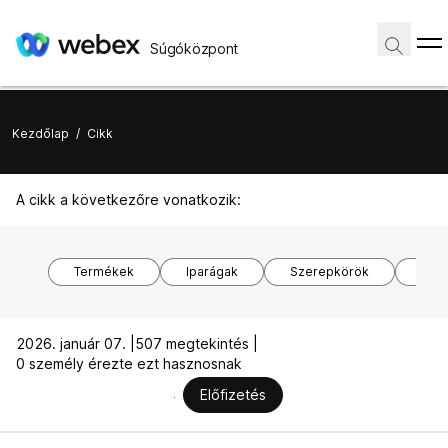
Súgóközpont
Kezdőlap
/
Cikk
A cikk a következőre vonatkozik:
Termékek
Iparágak
Szerepkörök
Ope
2026. január 07. |
507 megtekintés |
0 személy érezte ezt hasznosnak
Előfizetés