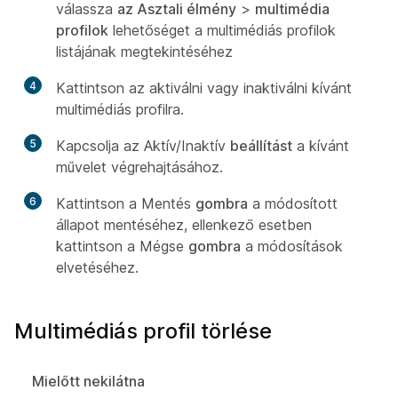
válassza
az Asztali élmény
>
multimédia
profilok
lehetőséget a multimédiás profilok
listájának megtekintéséhez
4
Kattintson az aktiválni vagy inaktiválni kívánt
multimédiás profilra.
5
Kapcsolja az Aktív/Inaktív
beállítást
a kívánt
művelet végrehajtásához.
6
Kattintson a Mentés
gombra
a módosított
állapot mentéséhez, ellenkező esetben
kattintson a Mégse
gombra
a módosítások
elvetéséhez.
Multimédiás profil törlése
Mielőtt nekilátna