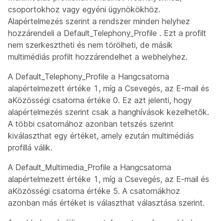
csoportokhoz vagy egyéni ügynökökhöz.
Alapértelmezés szerint a rendszer minden helyhez
hozzárendeli a
Default_Telephony_Profile
. Ezt a profilt
nem szerkesztheti és nem törölheti, de másik
multimédiás profilt hozzárendelhet a webhelyhez.
A Default_Telephony_Profile
a Hangcsatorna
alapértelmezett értéke 1, míg a Csevegés, az E-mail és
a
Közösségi csatorna értéke 0. Ez azt jelenti, hogy
alapértelmezés szerint csak a hanghívások kezelhetők.
A többi csatornához azonban tetszés szerint
kiválaszthat egy értéket, amely ezután multimédiás
profillá válik.
A Default_Multimedia_Profile
a Hangcsatorna
alapértelmezett értéke 1, míg a Csevegés, az E-mail és
a
Közösségi csatorna értéke 5. A csatornákhoz
azonban más értéket is választhat választása szerint.