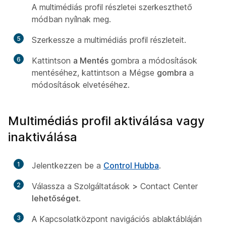
A multimédiás profil részletei szerkeszthető
módban nyílnak meg.
5
Szerkessze a multimédiás profil részleteit.
6
Kattintson
a Mentés
gombra a módosítások
mentéséhez, kattintson a Mégse
gombra
a
módosítások elvetéséhez.
Multimédiás profil aktiválása vagy
inaktiválása
1
Jelentkezzen be a
Control Hubba
.
2
Válassza a Szolgáltatások
>
Contact Center
lehetőséget
.
3
A Kapcsolatközpont navigációs ablaktábláján