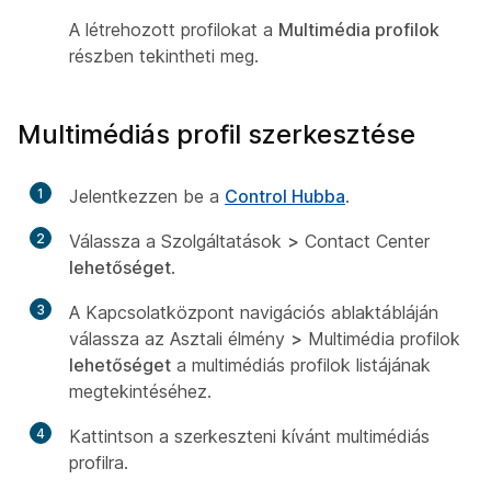
A létrehozott profilokat a
Multimédia profilok
részben tekintheti meg.
Multimédiás profil szerkesztése
1
Jelentkezzen be a
Control Hubba
.
2
Válassza a Szolgáltatások
>
Contact Center
lehetőséget
.
3
A Kapcsolatközpont navigációs ablaktábláján
válassza az Asztali élmény
>
Multimédia profilok
lehetőséget
a multimédiás profilok listájának
megtekintéséhez.
4
Kattintson a szerkeszteni kívánt multimédiás
profilra.