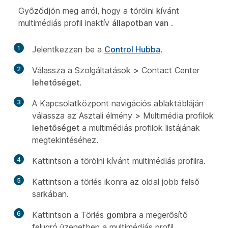
Győződjön meg arról, hogy a törölni kívánt
multimédiás profil inaktív
állapotban van
.
1
Jelentkezzen be a
Control Hubba
.
2
Válassza a Szolgáltatások
>
Contact Center
lehetőséget
.
3
A Kapcsolatközpont navigációs ablaktábláján
válassza az Asztali élmény
>
Multimédia profilok
lehetőséget
a multimédiás profilok listájának
megtekintéséhez.
4
Kattintson a törölni kívánt multimédiás profilra.
5
Kattintson a törlés ikonra az oldal jobb felső
sarkában.
6
Kattintson a Törlés
gombra
a megerősítő
felugró üzenetben a multimédiás profil