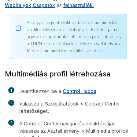
Webhelyek,Csapatok
és
felhasználók.
Az egyes ügyintézőkhöz társított multimédiás
profilok élveznek elsőbbséget. Ez felülírja az
ügynök csapatának multimédiás profilját, amely
a TURN-ben elsőbbséget élvez a webhelyhez
társított multimédiás profillal szemben.
Multimédiás profil létrehozása
1
Jelentkezzen be a
Control Hubba
.
2
Válassza a Szolgáltatások
>
Contact Center
lehetőséget
.
3
A Contact Center navigációs ablaktábláján
válassza az Asztali élmény
>
Multimédia profilok