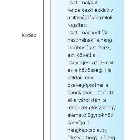
csatornákkal
rendelkező exkluzív
multimédiás profilok
rögzített
csatornaprioritást
Kizáró
használnak: a hang
elsőbbséget élvez,
ezt követi a
csevegés, az e-mail
és a közösségi. Ha
például egy
csevegőpartner a
hangkapcsolat előtt
áll a várólistán, a
rendszer először egy
elérhető ügynökhöz
irányítja a
hangkapcsolatot,
jelezve, hogy a hang