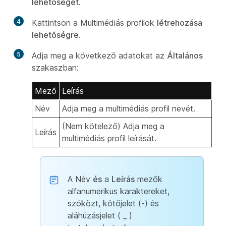
lehetőséget
.
4
Kattintson a Multimédiás profilok
létrehozása
lehetőségre
.
5
Adja meg a következő adatokat az
Általános
szakaszban:
Mező
Leírás
Név
Adja meg a multimédiás profil nevét.
(Nem kötelező) Adja meg a
Leírás
multimédiás profil leírását.
A Név
és
a
Leírás
mezők
alfanumerikus karaktereket,
szóközt, kötőjelet (-) és
aláhúzásjelet ( _ )