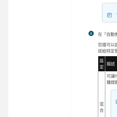
6
在「自動
您還可以
送給特定
設
描述
定
可讓
種媒
混
合