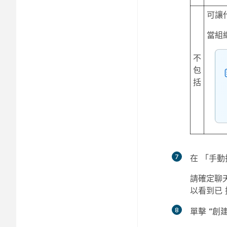
可讓
當組
不
包
括
7
在
「手動
請確定聊
以看到已
8
單擊
“創