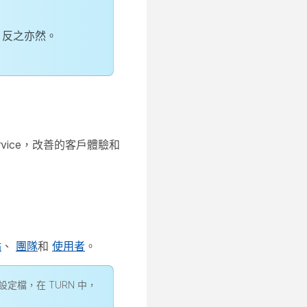
，反之亦然。
rvice，改善的客戶體驗和
站
、
團隊
和
使用者
。
檔，在 TURN 中，