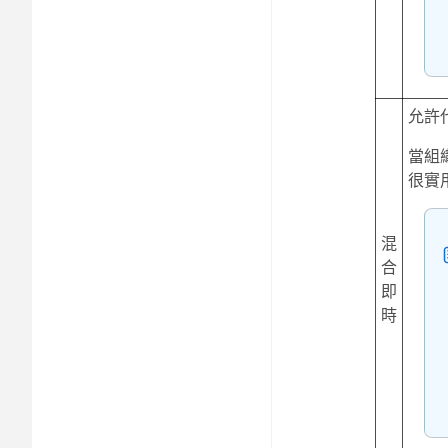
允許
當組
很實
混
合
即
時