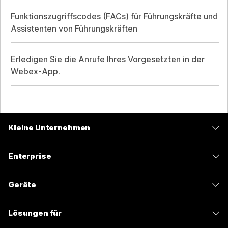
Funktionszugriffscodes (FACs) für Führungskräfte und
Assistenten von Führungskräften
Erledigen Sie die Anrufe Ihres Vorgesetzten in der
Webex-App.
Kleine Unternehmen
Preise
Enterprise
Webex-App
Webex Suite
Geräte
Meetings
Calling
Headsets
Calling
Lösungen für
Meetings
Kameras
Nachrichten