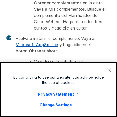
Obtener complementos
en la cinta.
Vaya a
Mis complementos
. Busque el
complemento del
Planificador de
Cisco Webex
. Haga clic en los tres
puntos y haga clic en quitar.
Vuelva a instalar el complemento.
Vaya a
Microsoft AppSource
y haga clic en el
botón
Obtener ahora
.
Cuando se le soliciten sus
credenciales, asegúrese de
conectarse a su cuenta de Outlook
By continuing to use our website, you acknowledge
laboral y no a su cuenta personal de
the use of cookies.
Microsoft Live.
Privacy Statement
Reinicie Outlook.
Change Settings
Si no tiene permisos para instalar el
complemento, póngase en contacto